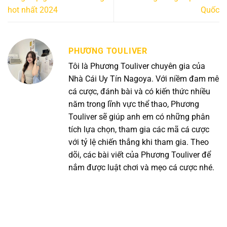
hot nhất 2024
Quốc
PHƯƠNG TOULIVER
Tôi là Phương Touliver chuyên gia của
Nhà Cái Uy Tín Nagoya. Với niềm đam mê
cá cược, đánh bài và có kiến thức nhiều
năm trong lĩnh vực thể thao, Phương
Touliver sẽ giúp anh em có những phân
tích lựa chọn, tham gia các mã cá cược
với tỷ lệ chiến thắng khi tham gia. Theo
dõi, các bài viết của Phương Touliver để
nắm được luật chơi và mẹo cá cược nhé.