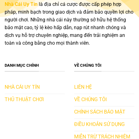
Nhà Cái Uy Tín
là địa chỉ cá cược được cấp phép hợp
pháp, minh bạch trong giao dịch và đảm bảo quyền lợi cho
người chơi. Những nhà cái này thường sở hữu hệ thống
bảo mật cao, tỷ lệ kèo hấp dẫn, nạp rút nhanh chóng và
dịch vụ hỗ trợ chuyên nghiệp, mang đến trải nghiệm an
toàn và công bằng cho mọi thành viên.
DANH MỤC CHÍNH
VỀ CHÚNG TÔI
NHÀ CÁI UY TÍN
LIÊN HỆ
THỦ THUẬT CHƠI
VỀ CHÚNG TÔI
CHÍNH SÁCH BÁO MẬT
ĐIỀU KHOẢN SỬ DỤNG
MIỄN TRỪ TRÁCH NHIỆM