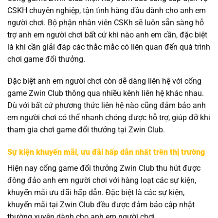
CSKH chuyên nghiệp, tận tình hàng đầu dành cho anh em
người chơi. Bộ phận nhân viên CSKh sẽ luôn sẵn sàng hỗ
trợ anh em người chơi bất cứ khi nào anh em cần, đặc biệt
là khi cần giải đáp các thắc mắc có liên quan đến quá trình
chơi game đổi thưởng.
Đặc biệt anh em người chơi còn dễ dàng liên hệ với cổng
game Zwin Club thông qua nhiều kênh liên hệ khác nhau.
Dù với bất cứ phương thức liên hệ nào cũng đảm bảo anh
em người chơi có thể nhanh chóng được hỗ trợ, giúp đỡ khi
tham gia chơi game đổi thưởng tại Zwin Club.
Sự kiện khuyến mãi, ưu đãi hấp dẫn nhất trên thị trường
Hiện nay cổng game đổi thưởng Zwin Club thu hút được
đông đảo anh em người chơi với hàng loạt các sự kiện,
khuyến mãi ưu đãi hấp dẫn. Đặc biệt là các sự kiện,
khuyến mãi tại Zwin Club đều được đảm bảo cập nhật
thường xuyên dành cho anh em người chơi.