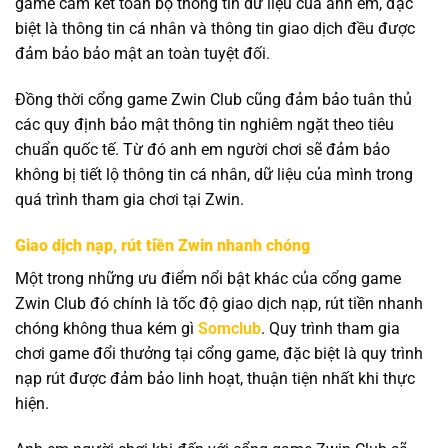
game cam kết toàn bộ thông tin dữ liệu của anh em, đặc
biệt là thông tin cá nhân và thông tin giao dịch đều được
đảm bảo bảo mật an toàn tuyệt đối.
Đồng thời cổng game Zwin Club cũng đảm bảo tuân thủ
các quy định bảo mật thông tin nghiêm ngặt theo tiêu
chuẩn quốc tế. Từ đó anh em người chơi sẽ đảm bảo
không bị tiết lộ thông tin cá nhân, dữ liệu của mình trong
quá trình tham gia chơi tại Zwin.
Giao dịch nạp, rút tiền Zwin nhanh chóng
Một trong những ưu điểm nổi bật khác của cổng game
Zwin Club đó chính là tốc độ giao dịch nạp, rút tiền nhanh
chóng không thua kém gì
Somclub
. Quy trình tham gia
chơi game đổi thưởng tại cổng game, đặc biệt là quy trình
nạp rút được đảm bảo linh hoạt, thuận tiện nhất khi thực
hiện.