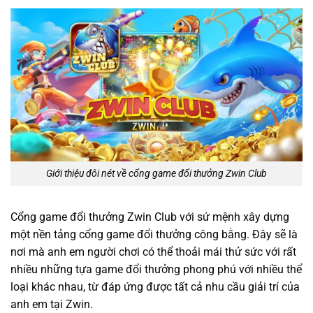
Giới thiệu đôi nét về cổng game đổi thưởng Zwin Club
Cổng game đổi thưởng Zwin Club với sứ mệnh xây dựng
một nền tảng cổng game đổi thưởng công bằng. Đây sẽ là
nơi mà anh em người chơi có thể thoải mái thử sức với rất
nhiều những tựa game đổi thưởng phong phú với nhiều thể
loại khác nhau, từ đáp ứng được tất cả nhu cầu giải trí của
anh em tại Zwin.