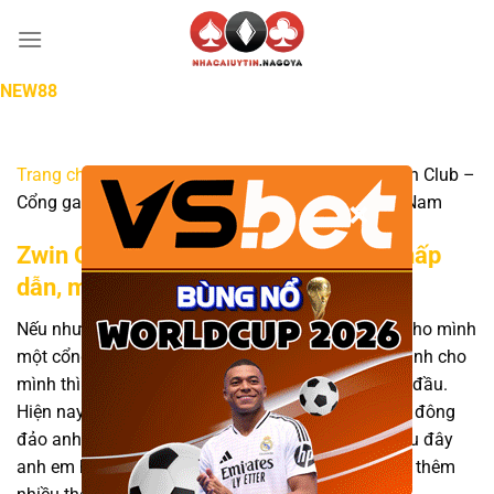
Skip
to
content
NEW88
Trang chủ
»
Thủ Thuật Chơi - Nhà Cái Uy Tín
»
Zwin Club –
×
Cổng game đổi thưởng hấp dẫn, mới nhất tại Việt Nam
Zwin Club – Cổng game đổi thưởng hấp
dẫn, mới nhất tại Việt Nam
Nếu như anh em người chơi đang muốn tìm kiếm cho mình
một cổng game đổi thưởng chất lượng, hấp dẫn dành cho
mình thì Zwin Club chắc chắn là sự lựa chọn hàng đầu.
Hiện nay đây đang là cổng game đổi thưởng được đông
đảo anh em người chơi đánh giá cao. Ở bài viết sau đây
anh em hãy cùng
nhà cái uy tín
theo dõi để nắm rõ thêm