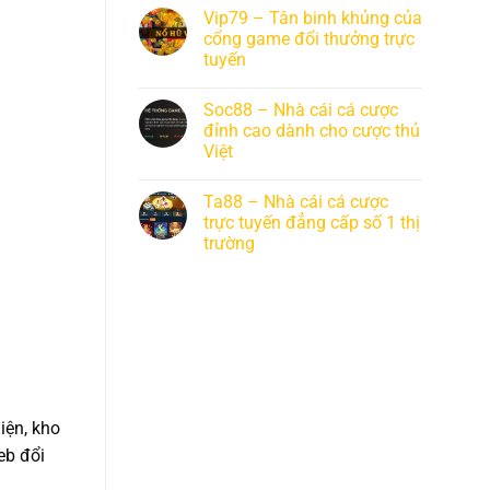
Vip79 – Tân binh khủng của
cổng game đổi thưởng trực
tuyến
Soc88 – Nhà cái cá cược
đỉnh cao dành cho cược thủ
Việt
Ta88 – Nhà cái cá cược
trực tuyến đẳng cấp số 1 thị
trường
iện, kho
eb đổi