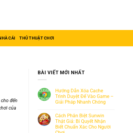
NHÀ CÁI
THỦ THUẬT CHƠI
BÀI VIẾT MỚI NHẤT
Hướng Dẫn Xóa Cache
Trình Duyệt Để Vào Game –
, cho đến
Giải Pháp Nhanh Chóng
chơi của
Cách Phân Biệt Sunwin
Thật Giả: Bí Quyết Nhận
Biết Chuẩn Xác Cho Người
Chơi