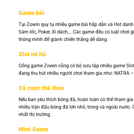
Game bài
Tại Zowin quy tụ nhiều game bài hấp dẫn và Hot dành 
Sâm lốc, Poker, Xì dách,… Các game đều có luật chơi g
thông minh để giành chiến thắng dễ dàng.
Slot nổ hũ
Cổng game Zowin cũng có bộ sưu tập nhiều game Slot
đang thu hút nhiều người chơi tham gia như: NATRA 
Cá cược thể thao
Nếu bạn yêu thích bóng đá, hoàn toàn có thể tham gia
nhiều trận đấu bóng đá lớn nhỏ, trong và ngoài nước.
nhất thị trường.
Mini Game