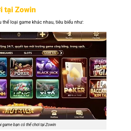
i tại Zowin
u thể loại game khác nhau, tiêu biểu như:
ại game bạn có thể chơi tại Zowin