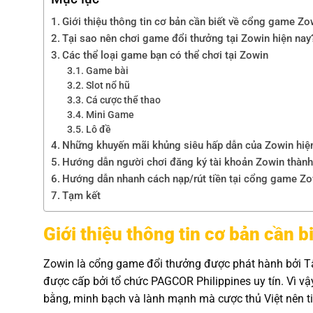
Giới thiệu thông tin cơ bản cần biết về cổng game Zo
Tại sao nên chơi game đổi thưởng tại Zowin hiện nay
Các thể loại game bạn có thể chơi tại Zowin
Game bài
Slot nổ hũ
Cá cược thể thao
Mini Game
Lô đề
Những khuyến mãi khủng siêu hấp dẫn của Zowin hiệ
Hướng dẫn người chơi đăng ký tài khoản Zowin thàn
Hướng dẫn nhanh cách nạp/rút tiền tại cổng game Z
Tạm kết
Giới thiệu thông tin cơ bản cần 
Zowin là cổng game đổi thưởng được phát hành bởi T
được cấp bởi tổ chức PAGCOR Philippines uy tín. Vì vậy
bằng, minh bạch và lành mạnh mà cược thủ Việt nên ti