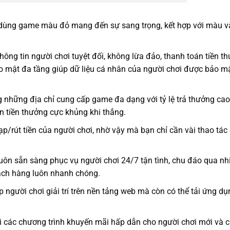
iện dùng game màu đỏ mang đến sự sang trọng, kết hợp với màu 
hông tin người chơi tuyệt đối, không lừa đảo, thanh toán tiền t
 mật đa tầng giúp dữ liệu cá nhân của người chơi được bảo m
g những địa chỉ cung cấp game đa dạng với tỷ lệ trả thưởng cao
n tiền thưởng cực khủng khi thắng.
ạp/rút tiền của người chơi, nhờ vậy mà bạn chỉ cần vài thao tác
ôn sẵn sàng phục vụ người chơi 24/7 tận tình, chu đáo qua nh
hách hàng luôn nhanh chóng.
 người chơi giải trí trên nền tảng web mà còn có thể tải ứng dụ
 các chương trình khuyến mãi hấp dẫn cho người chơi mới và c