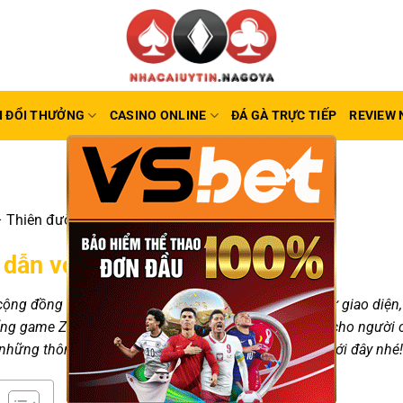
I ĐỔI THƯỞNG
CASINO ONLINE
ĐÁ GÀ TRỰC TIẾP
REVIEW 
×
 Thiên đường game hấp dẫn với tỷ lệ trả thưởng cao
ẫn với tỷ lệ trả thưởng cao
cộng đồng cược thủ Việt. Zowin gây ấn tượng mạnh từ giao diện
cổng game Zowin còn có nhiều khuyến mãi cực khủng cho người 
những thông tin
nhà cái uy tín
chuẩn xác và bổ ích dưới đây nhé!