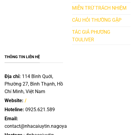
MIỄN TRỪ TRÁCH NHIỆM
CÂU HỎI THƯỜNG GẶP
TÁC GIẢ PHƯƠNG
TOULIVER
THÔNG TIN LIÊN HỆ
Địa chỉ:
114 Bình Quới,
Phường 27, Bình Thạnh, Hồ
Chí Minh, Việt Nam
Website:
/
Hoteline:
0925.621.589
Email:
contact@nhacaiuytin.nagoya