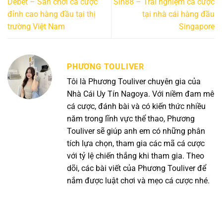
Debet – Sân chơi cá cược
Sin88 – Trải nghiệm cá cược
đỉnh cao hàng đầu tại thị
tại nhà cái hàng đầu
trường Việt Nam
Singapore
PHƯƠNG TOULIVER
Tôi là Phương Touliver chuyên gia của
Nhà Cái Uy Tín Nagoya. Với niềm đam mê
cá cược, đánh bài và có kiến thức nhiều
năm trong lĩnh vực thể thao, Phương
Touliver sẽ giúp anh em có những phân
tích lựa chọn, tham gia các mã cá cược
với tỷ lệ chiến thắng khi tham gia. Theo
dõi, các bài viết của Phương Touliver để
nắm được luật chơi và mẹo cá cược nhé.