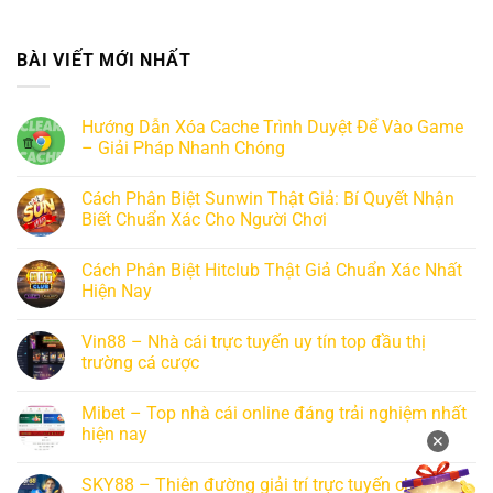
BÀI VIẾT MỚI NHẤT
Hướng Dẫn Xóa Cache Trình Duyệt Để Vào Game
– Giải Pháp Nhanh Chóng
Cách Phân Biệt Sunwin Thật Giả: Bí Quyết Nhận
Biết Chuẩn Xác Cho Người Chơi
Cách Phân Biệt Hitclub Thật Giả Chuẩn Xác Nhất
Hiện Nay
Vin88 – Nhà cái trực tuyến uy tín top đầu thị
trường cá cược
Mibet – Top nhà cái online đáng trải nghiệm nhất
hiện nay
✕
SKY88 – Thiên đường giải trí trực tuyến cho các