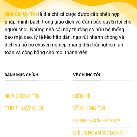
Nhà Cái Uy Tín
là địa chỉ cá cược được cấp phép hợp
pháp, minh bạch trong giao dịch và đảm bảo quyền lợi cho
người chơi. Những nhà cái này thường sở hữu hệ thống
bảo mật cao, tỷ lệ kèo hấp dẫn, nạp rút nhanh chóng và
dịch vụ hỗ trợ chuyên nghiệp, mang đến trải nghiệm an
toàn và công bằng cho mọi thành viên.
DANH MỤC CHÍNH
VỀ CHÚNG TÔI
NHÀ CÁI UY TÍN
LIÊN HỆ
THỦ THUẬT CHƠI
VỀ CHÚNG TÔI
CHÍNH SÁCH BÁO MẬT
ĐIỀU KHOẢN SỬ DỤNG