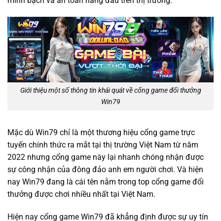
minh bạch và an toàn hàng đầu trên thị trường.
Giới thiệu một số thông tin khái quát về cổng game đổi thưởng
Win79
Mặc dù Win79 chỉ là một thương hiệu cổng game trực
tuyến chính thức ra mắt tại thị trường Việt Nam từ năm
2022 nhưng cổng game này lại nhanh chóng nhận được
sự công nhận của đông đảo anh em người chơi. Và hiện
nay Win79 đang là cái tên nằm trong top cổng game đổi
thưởng được chơi nhiều nhất tại Việt Nam.
Hiện nay cổng game Win79 đã khẳng định được sự uy tín