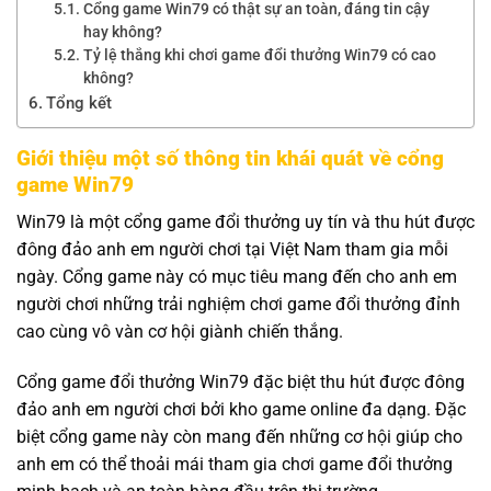
Cổng game Win79 có thật sự an toàn, đáng tin cậy
hay không?
Tỷ lệ thắng khi chơi game đổi thưởng Win79 có cao
không?
Tổng kết
Giới thiệu một số thông tin khái quát về cổng
game Win79
Win79 là một cổng game đổi thưởng uy tín và thu hút được
đông đảo anh em người chơi tại Việt Nam tham gia mỗi
ngày. Cổng game này có mục tiêu mang đến cho anh em
người chơi những trải nghiệm chơi game đổi thưởng đỉnh
cao cùng vô vàn cơ hội giành chiến thắng.
Cổng game đổi thưởng Win79 đặc biệt thu hút được đông
đảo anh em người chơi bởi kho game online đa dạng. Đặc
biệt cổng game này còn mang đến những cơ hội giúp cho
anh em có thể thoải mái tham gia chơi game đổi thưởng