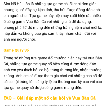
Slot Nổ Hũ luôn là những tựa game có lối chơi đơn giản
nhưng lại có đầy sự kịch tính, thu hút được đông đảo anh
em người chơi. Tựa game này hiện nay xuất hiện rất nhiều
ở cổng game Vua Bắn Cá với những chủ đề đa dạng,
phong phú, từ đó mang đến những trải nghiệm chơi mới lạ,
hấp dẫn và không bao giờ cảm thấy nhàm chán đối với
anh em người chơi.
Game Quay Số
Trong số những tựa game đổi thưởng hiện nay tại Vua Bắn
Cá, những tựa game quay số hiện cũng được đông đảo
anh em yêu thích bởi cơ hội trúng thưởng lớn, nhận thưởng
khủng. Anh em sẽ được tham gia chơi với những con số để
có cơ hội trúng lớn cùng tỷ lệ trả thưởng cực kỳ cao với các
tựa game quay số được cổng game mang đến.
FAQ – Giải đáp một số câu hỏi về Vua Bắn Cá