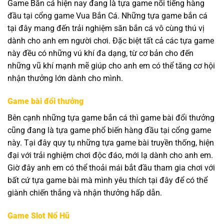
Game Bắn cá hiện nay đang là tựa game nổi tiếng hàng
đầu tại cổng game Vua Bắn Cá. Những tựa game bắn cá
tại đây mang đến trải nghiệm săn bắn cá vô cùng thú vị
dành cho anh em người chơi. Đặc biệt tất cả các tựa game
này đều có những vú khí đa dạng, từ cơ bản cho đến
những vũ khí mạnh mẽ giúp cho anh em có thể tăng cơ hội
nhận thưởng lớn dành cho mình.
Game bài đổi thưởng
Bên cạnh những tựa game bắn cá thì game bài đổi thưởng
cũng đang là tựa game phổ biến hàng đầu tại cổng game
này. Tại đây quy tụ những tựa game bài truyền thống, hiện
đại với trải nghiệm chơi độc đáo, mới lạ dành cho anh em.
Giờ đây anh em có thể thoải mái bắt đầu tham gia chơi với
bất cứ tựa game bài mà mình yêu thích tại đây để có thể
giành chiến thắng và nhận thưởng hấp dẫn.
Game Slot Nổ Hũ