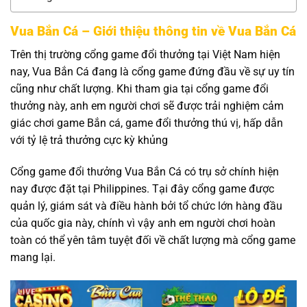
Vua Bắn Cá – Giới thiệu thông tin về Vua Bắn Cá
Trên thị trường cổng game đổi thưởng tại Việt Nam hiện
nay, Vua Bắn Cá đang là cổng game đứng đầu về sự uy tín
cũng như chất lượng. Khi tham gia tại cổng game đổi
thưởng này, anh em người chơi sẽ được trải nghiệm cảm
giác chơi game Bắn cá, game đổi thưởng thú vị, hấp dẫn
với tỷ lệ trả thưởng cực kỳ khủng
Cổng game đổi thưởng Vua Bắn Cá có trụ sở chính hiện
nay được đặt tại Philippines. Tại đây cổng game được
quản lý, giám sát và điều hành bởi tổ chức lớn hàng đầu
của quốc gia này, chính vì vậy anh em người chơi hoàn
toàn có thể yên tâm tuyệt đối về chất lượng mà cổng game
mang lại.