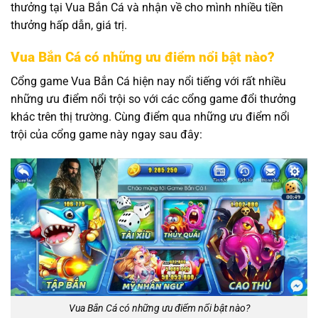
thưởng tại Vua Bắn Cá và nhận về cho mình nhiều tiền
thưởng hấp dẫn, giá trị.
Vua Bắn Cá có những ưu điểm nổi bật nào?
Cổng game Vua Bắn Cá hiện nay nổi tiếng với rất nhiều
những ưu điểm nổi trội so với các cổng game đổi thưởng
khác trên thị trường. Cùng điểm qua những ưu điểm nổi
trội của cổng game này ngay sau đây:
Vua Bắn Cá có những ưu điểm nổi bật nào?