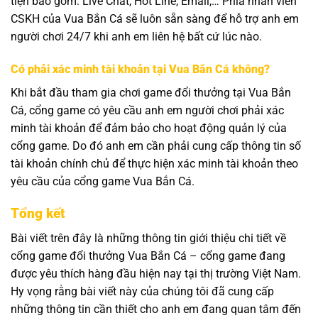
tiện bao gồm: Live Chat, Hot Line, Email,… Phía nhân viên
CSKH của Vua Bắn Cá sẽ luôn sẵn sàng để hỗ trợ anh em
người chơi 24/7 khi anh em liên hệ bất cứ lúc nào.
Có phải xác minh tài khoản tại Vua Bắn Cá không?
Khi bắt đầu tham gia chơi game đổi thưởng tại Vua Bắn
Cá, cổng game có yêu cầu anh em người chơi phải xác
minh tài khoản để đảm bảo cho hoạt động quản lý của
cổng game. Do đó anh em cần phải cung cấp thông tin số
tài khoản chính chủ để thực hiện xác minh tài khoản theo
yêu cầu của cổng game Vua Bắn Cá.
Tổng kết
Bài viết trên đây là những thông tin giới thiệu chi tiết về
cổng game đổi thưởng Vua Bắn Cá – cổng game đang
được yêu thích hàng đầu hiện nay tại thị trường Việt Nam.
Hy vọng rằng bài viết này của chúng tôi đã cung cấp
những thông tin cần thiết cho anh em đang quan tâm đến