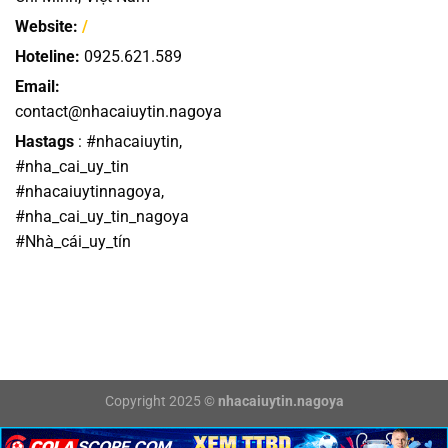
Website:
/
Hoteline:
0925.621.589
Email:
contact@nhacaiuytin.nagoya
Hastags
: #nhacaiuytin,
#nha_cai_uy_tin
#nhacaiuytinnagoya,
#nha_cai_uy_tin_nagoya
#Nhà_cái_uy_tín
Copyright 2025 ©
nhacaiuytin.nagoya