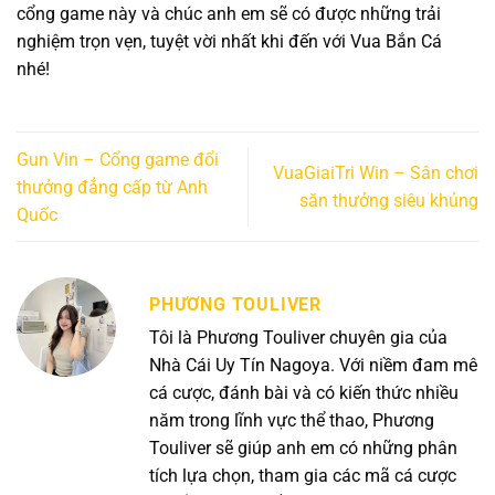
cổng game này và chúc anh em sẽ có được những trải
nghiệm trọn vẹn, tuyệt vời nhất khi đến với Vua Bắn Cá
nhé!
Gun Vin – Cổng game đổi
VuaGiaiTri Win – Sân chơi
thưởng đẳng cấp từ Anh
săn thưởng siêu khủng
Quốc
PHƯƠNG TOULIVER
Tôi là Phương Touliver chuyên gia của
Nhà Cái Uy Tín Nagoya. Với niềm đam mê
cá cược, đánh bài và có kiến thức nhiều
năm trong lĩnh vực thể thao, Phương
Touliver sẽ giúp anh em có những phân
tích lựa chọn, tham gia các mã cá cược