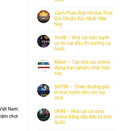
Cách Phân Biệt Hitclub Thật
Giả Chuẩn Xác Nhất Hiện
Nay
Vin88 – Nhà cái trực tuyến
uy tín top đầu thị trường cá
cược
Mibet – Top nhà cái online
đáng trải nghiệm nhất hiện
nay
SKY88 – Thiên đường giải
trí trực tuyến cho các tay
chơi
Việt Nam.
UK88 – Nhà cái cá cược
hiệm chơi
online đẳng cấp đến từ Anh
Quốc