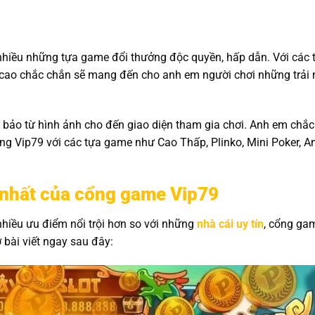
hiều những tựa game đổi thưởng độc quyền, hấp dẫn. Với các 
 cao chắc chắn sẽ mang đến cho anh em người chơi những trải
bảo từ hình ảnh cho đến giao diện tham gia chơi. Anh em chắc
ởng Vip79 với các tựa game như Cao Thấp, Plinko, Mini Poker, A
 nhất của cổng game Vip79
hiều ưu điểm nổi trội hơn so với những
nhà cái uy tín
, cổng ga
bài viết ngay sau đây: