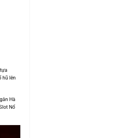
 tựa
ổ hũ lên
Ngân Hà
Slot Nổ