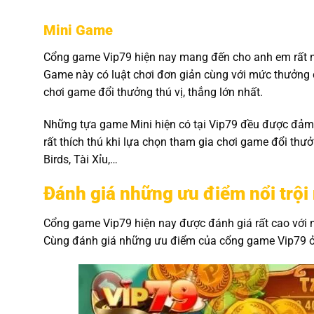
Mini Game
Cổng game Vip79 hiện nay mang đến cho anh em rất n
Game này có luật chơi đơn giản cùng với mức thưởng
chơi game đổi thưởng thú vị, thắng lớn nhất.
Những tựa game Mini hiện có tại Vip79 đều được đảm 
rất thích thú khi lựa chọn tham gia chơi game đổi thư
Birds, Tài Xỉu,…
Đánh giá những ưu điểm nổi trội
Cổng game Vip79 hiện nay được đánh giá rất cao với n
Cùng đánh giá những ưu điểm của cổng game Vip79 ở 