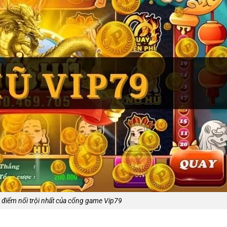
 điểm nổi trội nhất của cổng game Vip79