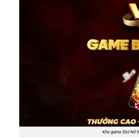
Kho game Slot Nổ h