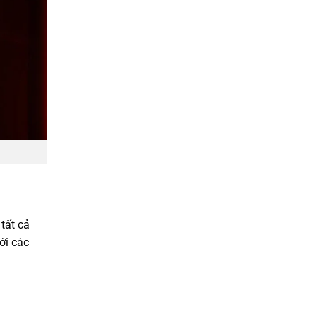
tất cả
ới các