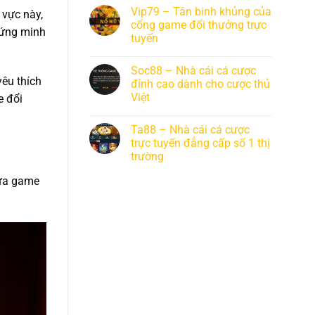
Vip79 – Tân binh khủng của
 vực này,
cổng game đổi thưởng trực
hứng minh
tuyến
Soc88 – Nhà cái cá cược
yêu thích
đỉnh cao dành cho cược thủ
Việt
e đổi
Ta88 – Nhà cái cá cược
trực tuyến đẳng cấp số 1 thị
trường
tựa game