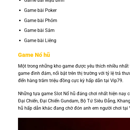
Game bài Mậu binh
Game bài Poker
Game bài Phỏm
Game bài Sâm
Game bài Liêng
Game Nổ hũ
Một trong những kho game được yêu thích nhiều nhất t
game đình đám, nổi bật trên thị trường với tỷ lệ trả t
đến hàng trăm triệu đồng cực kỳ hấp dẫn tại Vip79.
Những tựa game Slot Nổ hũ đáng chơi nhất hiện nay 
Đại Chiến, Đại Chiến Gundam, Bộ Tứ Siêu Đẳng, Khan
hũ hấp dẫn khác đang chờ đón anh em người chơi tại 