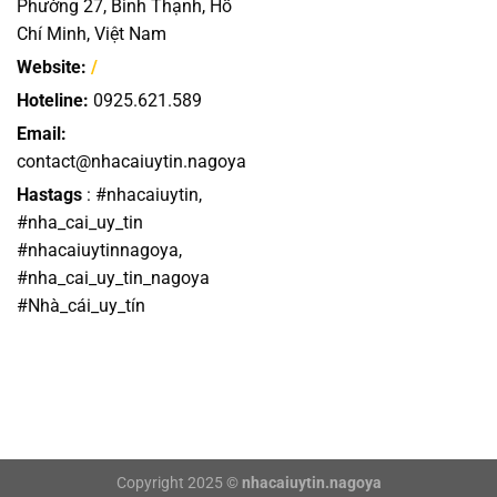
Phường 27, Bình Thạnh, Hồ
Chí Minh, Việt Nam
Website:
/
Hoteline:
0925.621.589
Email:
contact@nhacaiuytin.nagoya
Hastags
: #nhacaiuytin,
#nha_cai_uy_tin
#nhacaiuytinnagoya,
#nha_cai_uy_tin_nagoya
#Nhà_cái_uy_tín
Copyright 2025 ©
nhacaiuytin.nagoya