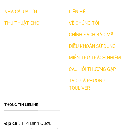
NHÀ CÁI UY TÍN
LIÊN HỆ
THỦ THUẬT CHƠI
VỀ CHÚNG TÔI
CHÍNH SÁCH BÁO MẬT
ĐIỀU KHOẢN SỬ DỤNG
MIỄN TRỪ TRÁCH NHIỆM
CÂU HỎI THƯỜNG GẶP
TÁC GIẢ PHƯƠNG
TOULIVER
THÔNG TIN LIÊN HỆ
Địa chỉ:
114 Bình Quới,