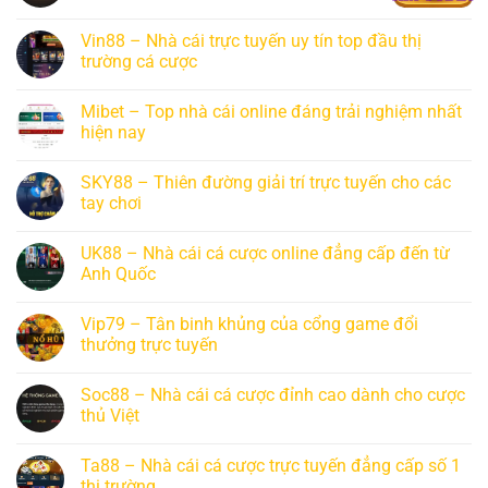
Vin88 – Nhà cái trực tuyến uy tín top đầu thị
trường cá cược
Mibet – Top nhà cái online đáng trải nghiệm nhất
hiện nay
SKY88 – Thiên đường giải trí trực tuyến cho các
tay chơi
UK88 – Nhà cái cá cược online đẳng cấp đến từ
Anh Quốc
Vip79 – Tân binh khủng của cổng game đổi
thưởng trực tuyến
Soc88 – Nhà cái cá cược đỉnh cao dành cho cược
thủ Việt
Ta88 – Nhà cái cá cược trực tuyến đẳng cấp số 1
thị trường