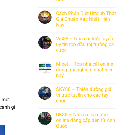
Cách Phân Biệt Hitclub Thật
Giả Chuẩn Xác Nhất Hiện
Nay
Vin88 – Nhà cái trực tuyến
uy tín top đầu thị trường cá
cược
Mibet – Top nhà cái online
đáng trải nghiệm nhất hiện
nay
SKY88 – Thiên đường giải
trí trực tuyến cho các tay
ỉ mới
chơi
cạnh gì
UK88 – Nhà cái cá cược
online đẳng cấp đến từ Anh
Quốc