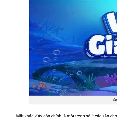
Gi
Mặt khác, đây còn chính là một trong số ít các sân c