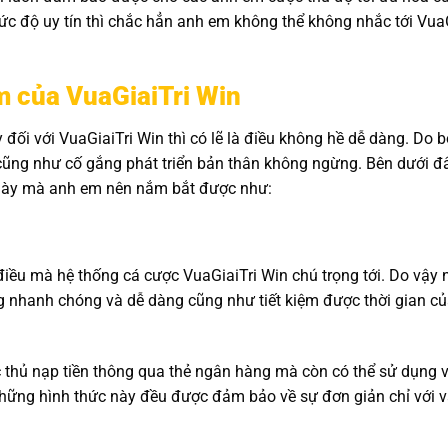
mức độ uy tín thì chắc hẳn anh em không thể không nhắc tới Vua
m của VuaGiaiTri Win
đối với VuaGiaiTri Win thì có lẽ là điều không hề dễ dàng. Do b
ũng như cố gắng phát triển bản thân không ngừng. Bên dưới đ
ợc này mà anh em nên nắm bắt được như:
điều mà hệ thống cá cược VuaGiaiTri Win chú trọng tới. Do vậy 
ng nhanh chóng và dễ dàng cũng như tiết kiệm được thời gian c
c thủ nạp tiền thông qua thẻ ngân hàng mà còn có thể sử dụng v
những hình thức này đều được đảm bảo về sự đơn giản chỉ với 