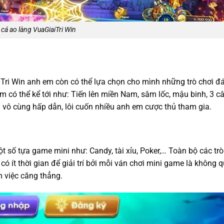
 cá ao làng VuaGiaiTri Win
Tri Win anh em còn có thể lựa chọn cho mình những trò chơi đ
 có thể kể tới như: Tiến lên miền Nam, sâm lốc, mậu binh, 3 câ
g vô cùng hấp dẫn, lôi cuốn nhiều anh em cược thủ tham gia.
 số tựa game mini như: Candy, tài xỉu, Poker,… Toàn bộ các trò
 ít thời gian để giải trí bởi mỗi ván chơi mini game là không q
 việc căng thẳng.