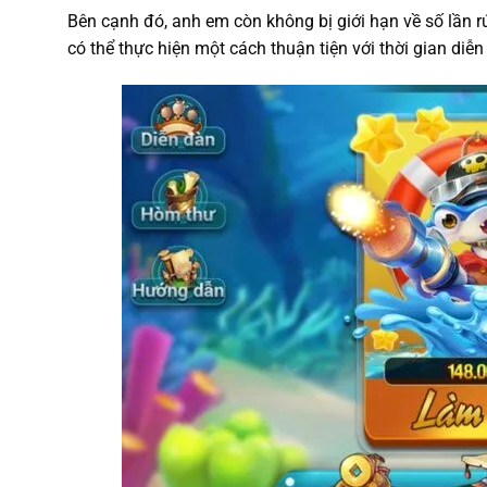
Bên cạnh đó, anh em còn không bị giới hạn về số lần 
có thể thực hiện một cách thuận tiện với thời gian diễn 