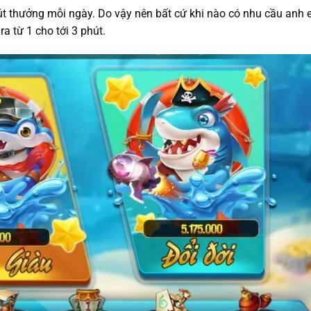
rút thưởng mỗi ngày. Do vậy nên bất cứ khi nào có nhu cầu anh
ra từ 1 cho tới 3 phút.