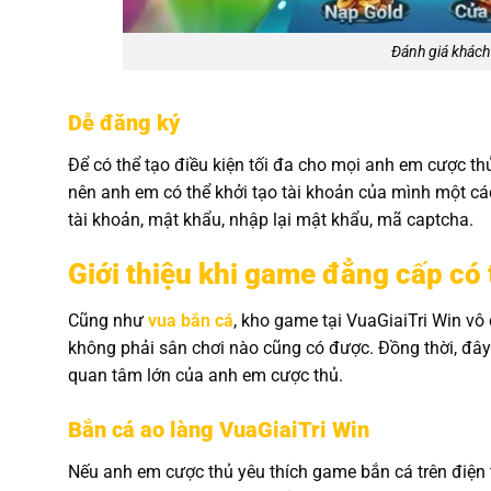
Đánh giá khách
Dễ đăng ký
Để có thể tạo điều kiện tối đa cho mọi anh em cược th
nên anh em có thể khởi tạo tài khoản của mình một c
tài khoản, mật khẩu, nhập lại mật khẩu, mã captcha.
Giới thiệu khi game đẳng cấp có 
Cũng như
vua bắn cá
, kho game tại VuaGiaiTri Win vô
không phải sân chơi nào cũng có được. Đồng thời, đây
quan tâm lớn của anh em cược thủ.
Bắn cá ao làng VuaGiaiTri Win
Nếu anh em cược thủ yêu thích game bắn cá trên điện 