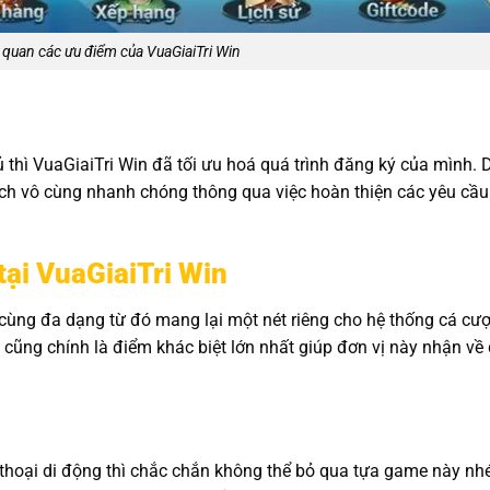
 quan các ưu điểm của VuaGiaiTri Win
ủ thì VuaGiaiTri Win đã tối ưu hoá quá trình đăng ký của mình. 
ách vô cùng nhanh chóng thông qua việc hoàn thiện các yêu cầu
tại VuaGiaiTri Win
 cùng đa dạng từ đó mang lại một nét riêng cho hệ thống cá cư
 cũng chính là điểm khác biệt lớn nhất giúp đơn vị này nhận về
thoại di động thì chắc chắn không thể bỏ qua tựa game này nhé