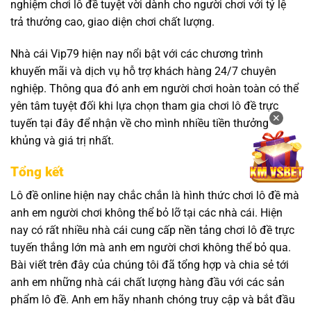
nghiệm chơi lô đề tuyệt vời dành cho người chơi với tỷ lệ
trả thưởng cao, giao diện chơi chất lượng.
Nhà cái Vip79 hiện nay nổi bật với các chương trình
khuyến mãi và dịch vụ hỗ trợ khách hàng 24/7 chuyên
nghiệp. Thông qua đó anh em người chơi hoàn toàn có thể
yên tâm tuyệt đối khi lựa chọn tham gia chơi lô đề trực
✕
tuyến tại đây để nhận về cho mình nhiều tiền thưởng
khủng và giá trị nhất.
Tổng kết
Lô đề online hiện nay chắc chắn là hình thức chơi lô đề mà
anh em người chơi không thể bỏ lỡ tại các nhà cái. Hiện
nay có rất nhiều nhà cái cung cấp nền tảng chơi lô đề trực
tuyến thắng lớn mà anh em người chơi không thể bỏ qua.
Bài viết trên đây của chúng tôi đã tổng hợp và chia sẻ tới
anh em những nhà cái chất lượng hàng đầu với các sản
phẩm lô đề. Anh em hãy nhanh chóng truy cập và bắt đầu