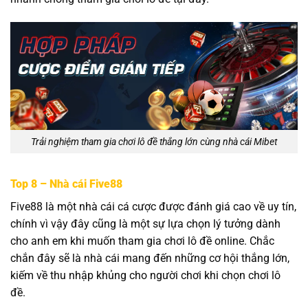
Trải nghiệm tham gia chơi lô đề thắng lớn cùng nhà cái Mibet
Top 8 – Nhà cái Five88
Five88 là một nhà cái cá cược được đánh giá cao về uy tín,
chính vì vậy đây cũng là một sự lựa chọn lý tưởng dành
cho anh em khi muốn tham gia chơi lô đề online. Chắc
chắn đây sẽ là nhà cái mang đến những cơ hội thắng lớn,
kiếm về thu nhập khủng cho người chơi khi chọn chơi lô
đề.