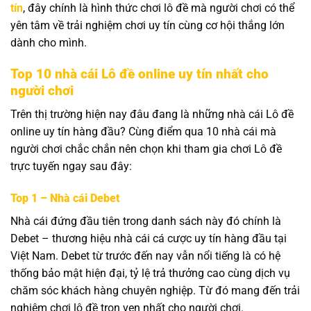
tín
, đây chính là hình thức chơi lô đề mà người chơi có thể
yên tâm về trải nghiệm chơi uy tín cùng cơ hội thắng lớn
dành cho mình.
Top 10 nhà cái Lô đề online uy tín nhất cho
người chơi
Trên thị trường hiện nay đâu đang là những nhà cái Lô đề
online uy tín hàng đầu? Cùng điểm qua 10 nhà cái mà
người chơi chắc chắn nên chọn khi tham gia chơi Lô đề
trực tuyến ngay sau đây:
Top 1 – Nhà cái Debet
Nhà cái đứng đầu tiên trong danh sách này đó chính là
Debet – thương hiệu nhà cái cá cược uy tín hàng đầu tại
Việt Nam. Debet từ trước đến nay vẫn nổi tiếng là có hệ
thống bảo mật hiện đại, tỷ lệ trả thưởng cao cùng dịch vụ
chăm sóc khách hàng chuyên nghiệp. Từ đó mang đến trải
nghiệm chơi lô đề trọn vẹn nhất cho người chơi.