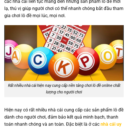
các nhà cái liên tục mang đến những sản phẩm lô đề mới
lạ, thú vị giúp người chơi có thể nhanh chóng bắt đầu tham
gia chơi lô đề mọi lúc, mọi nơi.
Rất nhiều nhà cái hiện nay cung cấp nền tảng chơi lô đề online chất
lượng cho người chơi
Hiện nay có rất nhiều nhà cái cung cấp các sản phẩm lô đề
dành cho người chơi, đảm bảo kết quả minh bạch, thanh
toán nhanh chóng và an toàn. Đặc biệt là ở các
nhà cái uy