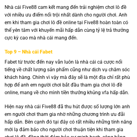
Nhà cái Five88 cam kết mang đến trải nghiệm chơi lô đề
với nhiều ưu điểm nổi trội nhất dành cho người chơi. Anh
em khi tham gia chơi lô đề online tại Five88 hoàn toàn có
thể yên tâm với khuyến mãi hấp dẫn cùng tỷ lệ trả thưởng
cực kỳ cao mà nhà cái mang đến.
Top 9 – Nhà cái Fabet
Fabet từ trước đến nay vẫn luôn là nhà cái cá cược nổi
tiếng về chất lượng sản phẩm cũng như dịch vụ chăm sóc
khách hàng. Chính vì vậy mà đây sẽ là một địa chỉ rất phù
hợp để anh em người chơi bắt đầu tham gia chơi lô đề
online, mang về cho mình tiền thưởng khủng vfa hấp dẫn.
Hiện nay nhà cái Five88 đã thu hút được số lượng lớn anh
em người chơi tham gia nhờ những chương trình ưu đãi
hấp dẫn. Bên cạnh đó tại đây có rất nhiều những tính năng
mới lạ đảm bảo cho người chơi thuận tiện khi tham gia