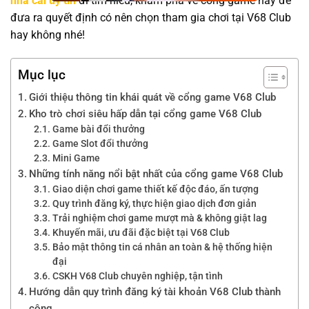
nhà cái uy tín
đi tìm hiểu, khám phá về cổng game này để
đưa ra quyết định có nên chọn tham gia chơi tại V68 Club
hay không nhé!
Mục lục
Giới thiệu thông tin khái quát về cổng game V68 Club
Kho trò chơi siêu hấp dẫn tại cổng game V68 Club
Game bài đổi thưởng
Game Slot đổi thưởng
Mini Game
Những tính năng nổi bật nhất của cổng game V68 Club
Giao diện chơi game thiết kế độc đáo, ấn tượng
Quy trình đăng ký, thực hiện giao dịch đơn giản
Trải nghiệm chơi game mượt mà & không giật lag
Khuyến mãi, ưu đãi đặc biệt tại V68 Club
Bảo mật thông tin cá nhân an toàn & hệ thống hiện
đại
CSKH V68 Club chuyên nghiệp, tận tình
Hướng dẫn quy trình đăng ký tài khoản V68 Club thành
công