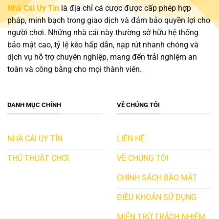
Nhà Cái Uy Tín
là địa chỉ cá cược được cấp phép hợp
pháp, minh bạch trong giao dịch và đảm bảo quyền lợi cho
người chơi. Những nhà cái này thường sở hữu hệ thống
bảo mật cao, tỷ lệ kèo hấp dẫn, nạp rút nhanh chóng và
dịch vụ hỗ trợ chuyên nghiệp, mang đến trải nghiệm an
toàn và công bằng cho mọi thành viên.
DANH MỤC CHÍNH
VỀ CHÚNG TÔI
NHÀ CÁI UY TÍN
LIÊN HỆ
THỦ THUẬT CHƠI
VỀ CHÚNG TÔI
CHÍNH SÁCH BÁO MẬT
ĐIỀU KHOẢN SỬ DỤNG
MIỄN TRỪ TRÁCH NHIỆM