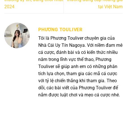
2024
tại Việt Nam
PHƯƠNG TOULIVER
Tôi là Phương Touliver chuyên gia của
Nhà Cái Uy Tín Nagoya. Với niềm đam mê
cá cược, đánh bài và có kiến thức nhiều
năm trong lĩnh vực thể thao, Phương
Touliver sẽ giúp anh em có những phân
tích lựa chọn, tham gia các mã cá cược
với tỷ lệ chiến thắng khi tham gia. Theo
dõi, các bài viết của Phương Touliver để
nắm được luật chơi và mẹo cá cược nhé.