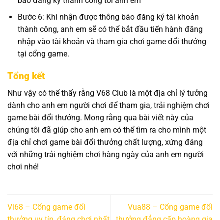
báo đăng ký thành công tới anh em
Bước 6: Khi nhận được thông báo đăng ký tài khoản
thành công, anh em sẽ có thể bắt đầu tiến hành đăng
nhập vào tài khoản và tham gia chơi game đổi thưởng
tại cổng game.
Tổng kết
Như vậy có thể thấy rằng V68 Club là một địa chỉ lý tưởng
dành cho anh em người chơi để tham gia, trải nghiệm chơi
game bài đổi thưởng. Mong rằng qua bài viết này của
chúng tôi đã giúp cho anh em có thể tìm ra cho mình một
địa chỉ chơi game bài đổi thưởng chất lượng, xứng đáng
với những trải nghiệm chơi hàng ngày của anh em người
chơi nhé!
Vi68 – Cổng game đổi
Vua88 – Cổng game đổi
thưởng uy tín, đáng chơi nhất
thưởng đẳng cấp hoàng gia