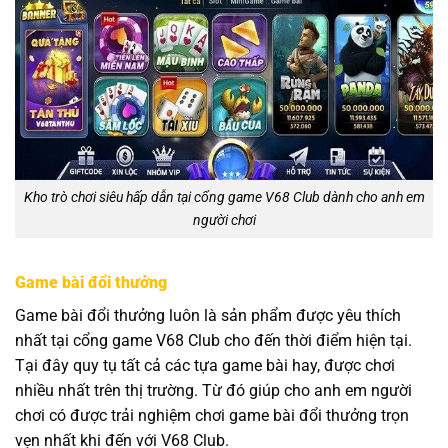
Kho trò chơi siêu hấp dẫn tại cổng game V68 Club dành cho anh em
người chơi
Game bài đổi thưởng
Game bài đổi thưởng luôn là sản phẩm được yêu thích
nhất tại cổng game V68 Club cho đến thời điểm hiện tại.
Tại đây quy tụ tất cả các tựa game bài hay, được chơi
nhiều nhất trên thị trường. Từ đó giúp cho anh em người
chơi có được trải nghiệm chơi game bài đổi thưởng trọn
vẹn nhất khi đến với V68 Club.