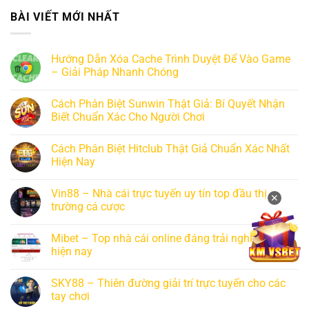
BÀI VIẾT MỚI NHẤT
Hướng Dẫn Xóa Cache Trình Duyệt Để Vào Game
– Giải Pháp Nhanh Chóng
Cách Phân Biệt Sunwin Thật Giả: Bí Quyết Nhận
Biết Chuẩn Xác Cho Người Chơi
Cách Phân Biệt Hitclub Thật Giả Chuẩn Xác Nhất
Hiện Nay
Vin88 – Nhà cái trực tuyến uy tín top đầu thị
✕
trường cá cược
Mibet – Top nhà cái online đáng trải nghiệm nhất
hiện nay
SKY88 – Thiên đường giải trí trực tuyến cho các
tay chơi