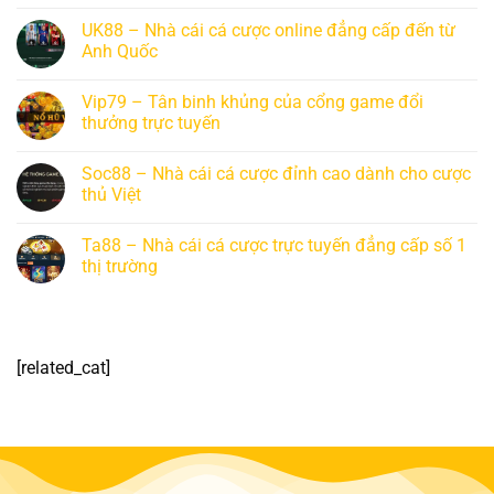
UK88 – Nhà cái cá cược online đẳng cấp đến từ
Anh Quốc
Vip79 – Tân binh khủng của cổng game đổi
thưởng trực tuyến
Soc88 – Nhà cái cá cược đỉnh cao dành cho cược
thủ Việt
Ta88 – Nhà cái cá cược trực tuyến đẳng cấp số 1
thị trường
[related_cat]