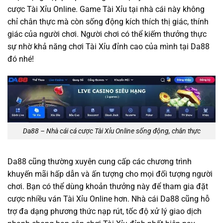
cược Tài Xỉu Online. Game Tài Xỉu tại nhà cái này không
chỉ chân thực mà còn sống động kích thích thị giác, thính
giác của người chơi. Người chơi có thể kiếm thưởng thực
sự nhờ khả năng chơi Tài Xỉu đỉnh cao của mình tại Da88
đó nhé!
Da88 – Nhà cái cá cược Tài Xỉu Online sống động, chân thực
Da88 cũng thường xuyên cung cấp các chương trình
khuyến mãi hấp dẫn và ấn tượng cho mọi đối tượng người
chơi. Bạn có thể dùng khoản thưởng này để tham gia đặt
cược nhiều ván Tài Xỉu Online hơn. Nhà cái Da88 cũng hỗ
trợ đa dạng phương thức nạp rút, tốc độ xử lý giao dịch