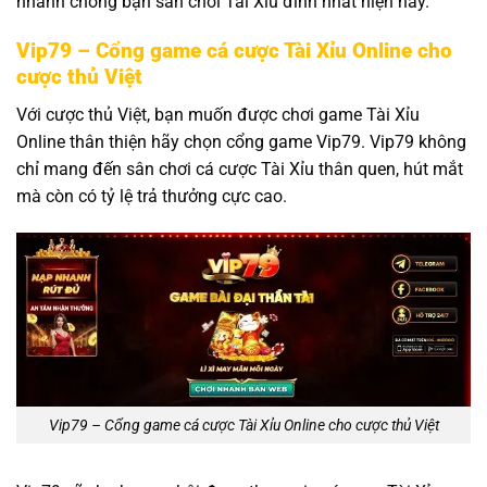
nhanh chong bạn sân chơi Tài Xỉu đỉnh nhất hiện nay.
Vip79 – Cổng game cá cược Tài Xỉu Online cho
cược thủ Việt
Với cược thủ Việt, bạn muốn được chơi game Tài Xỉu
Online thân thiện hãy chọn cổng game Vip79. Vip79 không
chỉ mang đến sân chơi cá cược Tài Xỉu thân quen, hút mắt
mà còn có tỷ lệ trả thưởng cực cao.
Vip79 – Cổng game cá cược Tài Xỉu Online cho cược thủ Việt