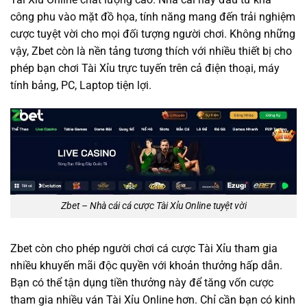
công phu vào mặt đồ họa, tính năng mang đến trải nghiệm
cược tuyệt vời cho mọi đối tượng người chơi. Không những
vậy, Zbet còn là nền tảng tương thích với nhiều thiết bị cho
phép bạn chơi Tài Xỉu trực tuyến trên cả điện thoại, máy
tính bảng, PC, Laptop tiện lợi.
Zbet – Nhà cái cá cược Tài Xỉu Online tuyệt vời
Zbet còn cho phép người chơi cá cược Tài Xỉu tham gia
nhiều khuyến mãi độc quyền với khoản thưởng hấp dẫn.
Bạn có thể tận dụng tiền thưởng này để tăng vốn cược
tham gia nhiều ván Tài Xỉu Online hơn. Chỉ cần bạn có kinh