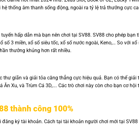
i hệ thống âm thanh sống động, ngoài ra tỷ lệ trả thưởng cực ca
 tuyến hấp dẫn mà bạn nên chơi tại SV88. SV88 cho phép bạn 
xổ số 3 miền, xổ số siêu tốc, xổ số nước ngoài, Keno,… So với xổ
phần thưởng khủng hơn rất nhiều.
 thư giãn và giải tỏa căng thẳng cực hiệu quả. Bạn có thể giải t
á Ăn Xu, và Trùm Cá 3D,…. Các trò chơi này còn cho bạn cơ hội 
V88 thành công 100%
 đăng ký tài khoản. Cách tại tài khoản người chơi mới tại SV88