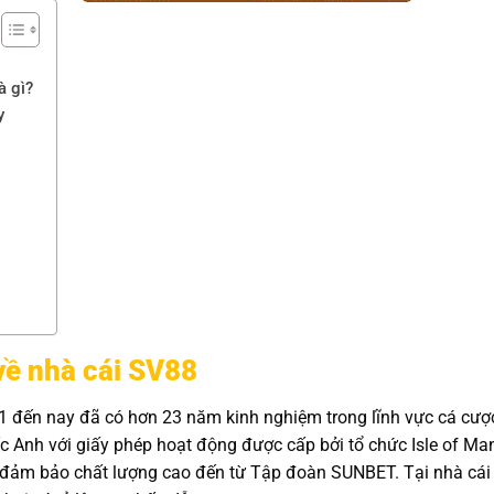
à gì?
y
%
về nhà cái SV88
 đến nay đã có hơn 23 năm kinh nghiệm trong lĩnh vực cá cược
ốc Anh với giấy phép hoạt động được cấp bởi tổ chức Isle of Ma
ảm bảo chất lượng cao đến từ Tập đoàn SUNBET. Tại nhà cái 