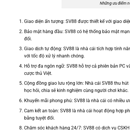
Những ưu điểm nổi
Giao diện ấn tượng: SV88 được thiết kế với giao diện
Bảo mật hàng đầu: SV88 có hệ thống bảo mật mạnh m
đối.
Giao dịch tự động: SV88 là nhà cái tích hợp tính n
với tốc độ xử lý nhanh chóng.
Hỗ trợ đa ngôn ngữ: SV88 hỗ trợ cả phiên bản PC và 
cược thủ Việt.
Cộng đồng giao lưu rộng lớn: Nhà cái SV88 thu hút
học hỏi, chia sẻ kinh nghiệm cùng người chơi khác.
Khuyến mãi phong phú: SV88 là nhà cái có nhiều ư
Cam kết an toàn: SV88 là nhà cái hoạt động hợp ph
bằng tuyệt đối.
Chăm sóc khách hàng 24/7: SV88 có dịch vụ CSKH t