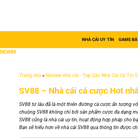
Skip
to
content
NHÀ CÁI UY TÍN
GAME BÀ
NEW88
Trang chủ
»
Review nhà cái - Top Các Nhà Cái Uy Tín 
SV88 – Nhà cái cá cược Hot nhất
SV88 từ lâu đã là một thiên đường cá cược ấn tượng v
chuộng SV88 không chỉ bởi sản phẩm cược đa dạng mà c
SV88 cũng là nhà cái uy tín, hoạt động hợp pháp cho bạ
Bạn sẽ hiểu hơn về nhà cái SV88 qua thông tin được chia