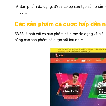
Sản phẩm đa dạng: SV88 có bộ sưu tập sản phẩm cá
cá,…
Các sản phẩm cá cược hấp dẫn nh
SV88 là nhà cái có sản phẩm cá cược đa dạng và siêu h
cùng các sản phẩm cá cược nổi bật như: