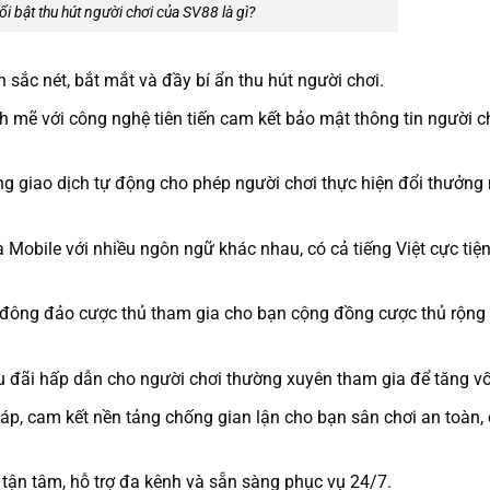
 bật thu hút người chơi của SV88 là gì?
 sắc nét, bắt mắt và đầy bí ẩn thu hút người chơi.
ẽ với công nghệ tiên tiến cam kết bảo mật thông tin người ch
ăng giao dịch tự động cho phép người chơi thực hiện đổi thưởng
Mobile với nhiều ngôn ngữ khác nhau, có cả tiếng Việt cực tiện
 đông đảo cược thủ tham gia cho bạn cộng đồng cược thủ rộng 
u đãi hấp dẫn cho người chơi thường xuyên tham gia để tăng v
áp, cam kết nền tảng chống gian lận cho bạn sân chơi an toàn,
ận tâm, hỗ trợ đa kênh và sẵn sàng phục vụ 24/7.