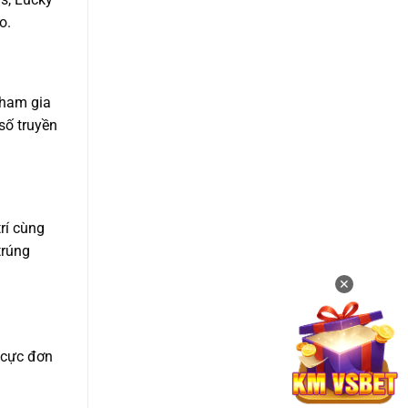
o.
tham gia
 số truyền
rí cùng
trúng
✕
 cực đơn