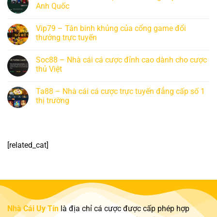
Anh Quốc
Vip79 – Tân binh khủng của cổng game đổi
thưởng trực tuyến
Soc88 – Nhà cái cá cược đỉnh cao dành cho cược
thủ Việt
Ta88 – Nhà cái cá cược trực tuyến đẳng cấp số 1
thị trường
[related_cat]
Nhà Cái Uy Tín
là địa chỉ cá cược được cấp phép hợp