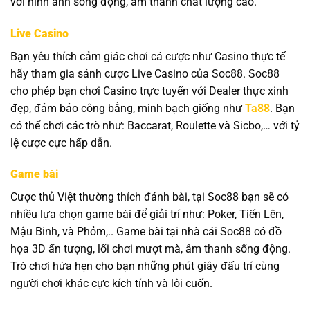
với hình ảnh sống động, âm thanh chất lượng cao.
Live Casino
Bạn yêu thích cảm giác chơi cá cược như Casino thực tế
hãy tham gia sảnh cược Live Casino của Soc88. Soc88
cho phép bạn chơi Casino trực tuyến với Dealer thực xinh
đẹp, đảm bảo công bằng, minh bạch giống như
Ta88
. Bạn
có thể chơi các trò như: Baccarat, Roulette và Sicbo,… với tỷ
lệ cược cực hấp dẫn.
Game bài
Cược thủ Việt thường thích đánh bài, tại Soc88 bạn sẽ có
nhiều lựa chọn game bài để giải trí như: Poker, Tiến Lên,
Mậu Binh, và Phỏm,.. Game bài tại nhà cái Soc88 có đồ
họa 3D ấn tượng, lối chơi mượt mà, âm thanh sống động.
Trò chơi hứa hẹn cho bạn những phút giây đấu trí cùng
người chơi khác cực kích tính và lôi cuốn.