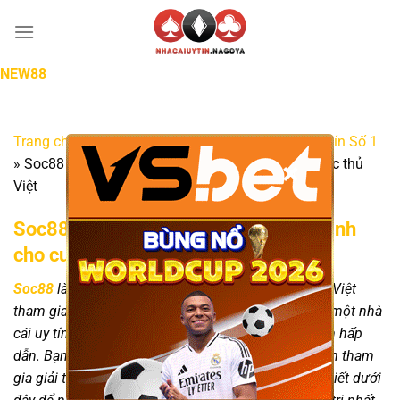
Skip
to
content
NEW88
Trang chủ
»
Review nhà cái - Top Các Nhà Cái Uy Tín Số 1
×
»
Soc88 – Nhà cái cá cược đỉnh cao dành cho cược thủ
Việt
Soc88 – Nhà cái cá cược đỉnh cao dành
cho cược thủ Việt
Soc88
là nhà cái ngày càng thu hút nhiều cược thủ Việt
tham gia cá cược trong thời gian gần đây. Soc88 là một nhà
cái uy tín cho phép bạn cá cược với nhiều sản phẩm hấp
dẫn. Bạn cần tìm hiểu rõ hơn về nhà cái này để tự tin tham
gia giải trí và kiếm thưởng tại Soc88. Đọc ngay bài viết dưới