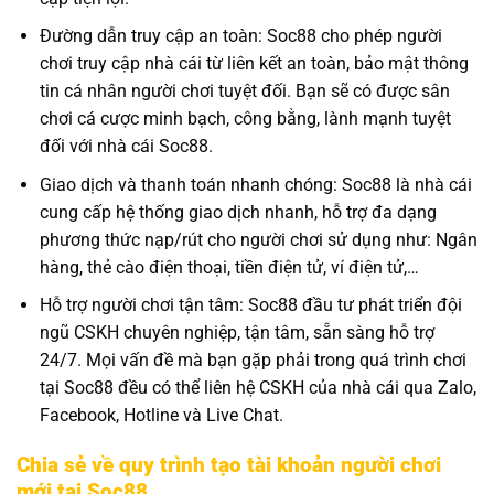
Đường dẫn truy cập an toàn: Soc88 cho phép người
chơi truy cập nhà cái từ liên kết an toàn, bảo mật thông
tin cá nhân người chơi tuyệt đối. Bạn sẽ có được sân
chơi cá cược minh bạch, công bằng, lành mạnh tuyệt
đối với nhà cái Soc88.
Giao dịch và thanh toán nhanh chóng: Soc88 là nhà cái
cung cấp hệ thống giao dịch nhanh, hỗ trợ đa dạng
phương thức nạp/rút cho người chơi sử dụng như: Ngân
hàng, thẻ cào điện thoại, tiền điện tử, ví điện tử,…
Hỗ trợ người chơi tận tâm: Soc88 đầu tư phát triển đội
ngũ CSKH chuyên nghiệp, tận tâm, sẵn sàng hỗ trợ
24/7. Mọi vấn đề mà bạn gặp phải trong quá trình chơi
tại Soc88 đều có thể liên hệ CSKH của nhà cái qua Zalo,
Facebook, Hotline và Live Chat.
Chia sẻ về quy trình tạo tài khoản người chơi
mới tại Soc88