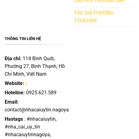
CÂU HỎI THƯỜNG GẶP
TÁC GIẢ PHƯƠNG
TOULIVER
THÔNG TIN LIÊN HỆ
Địa chỉ:
114 Bình Quới,
Phường 27, Bình Thạnh, Hồ
Chí Minh, Việt Nam
Website:
/
Hoteline:
0925.621.589
Email:
contact@nhacaiuytin.nagoya
Hastags
: #nhacaiuytin,
#nha_cai_uy_tin
#nhacaiuytinnagoya,