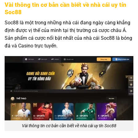
Vài thông tin cơ bản cần biết về nhà cái uy tín
Soc88
Soc88 là một trong những nhà cái đang ngày càng khẳng
định được vị thế của mình tại thị trường cá cược châu Á.
Sản phẩm cá cược nổi bật nhất của nhà cái Soc88 là bóng
đá và Casino trực tuyến.
Vài thông tin cơ bản cần biết về nhà cái uy tín Soc88