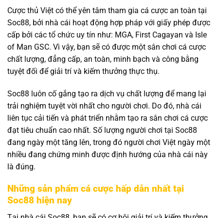
Cược thủ Việt có thể yên tâm tham gia cá cược an toàn tại
Soc88, bởi nhà cái hoạt động hợp pháp với giấy phép được
cấp bởi các tổ chức uy tín như: MGA, First Cagayan và Isle
of Man GSC. Vì vậy, bạn sẽ có được một sân chơi cá cược
chất lượng, đẳng cấp, an toàn, minh bạch và công bằng
tuyệt đối để giải trí và kiếm thưởng thực thụ.
Soc88 luôn cố gắng tạo ra dịch vụ chất lượng để mang lại
trải nghiệm tuyệt vời nhất cho người chơi. Do đó, nhà cái
liên tục cải tiến và phát triển nhằm tạo ra sân chơi cá cược
đạt tiêu chuẩn cao nhất. Số lượng người chơi tại Soc88
đang ngày một tăng lên, trong đó người chơi Việt ngày một
nhiều đang chứng minh được định hướng của nhà cái này
là đúng.
Những sản phẩm cá cược hấp dẫn nhất tại
Soc88 hiện nay
Tại nhà cái Soc88, bạn sẽ có cơ hội giải trí và kiếm thưởng