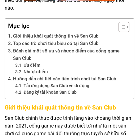
theo dõi phần nội dung bài viết bên dưới đây ngay thôi
nào.
Mục lục
Giới thiệu khái quát thông tin về San Club
Top các trò chơi tiêu biểu có tại San Club
Đánh giá một số ưu và nhược điểm của cổng game
San Club
Ưu điểm
Nhược điểm
Hướng dẫn chi tiết các tiến trình chơi tại San Club
Tải ứng dụng San Club về di động
Đăng ký tài khoản San Club
Giới thiệu khái quát thông tin về San Club
San Club chính thức được trình làng vào khoảng thời gian
năm 2021, cổng game này được biết tới như là một sân
chơi cá cược game bài đổi thưởng trực tuyến sở hữu số