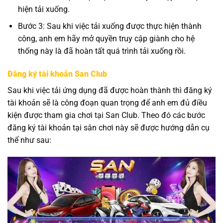
hiện tải xuống.
Bước 3: Sau khi việc tải xuống được thực hiện thành
công, anh em hãy mở quyền truy cập giành cho hệ
thống này là đã hoàn tất quá trình tải xuống rồi.
Đăng ký tài khoản San Club
Sau khi việc tải ứng dụng đã được hoàn thành thì đăng ký
tài khoản sẽ là công đoạn quan trọng để anh em đủ điều
kiện được tham gia chơi tại San Club. Theo đó các bước
đăng ký tài khoản tại sân chơi này sẽ được hướng dẫn cụ
thể như sau: