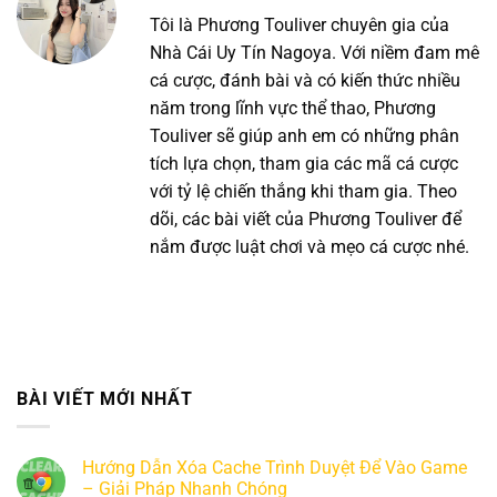
Tôi là Phương Touliver chuyên gia của
Nhà Cái Uy Tín Nagoya. Với niềm đam mê
cá cược, đánh bài và có kiến thức nhiều
năm trong lĩnh vực thể thao, Phương
Touliver sẽ giúp anh em có những phân
tích lựa chọn, tham gia các mã cá cược
với tỷ lệ chiến thắng khi tham gia. Theo
dõi, các bài viết của Phương Touliver để
nắm được luật chơi và mẹo cá cược nhé.
BÀI VIẾT MỚI NHẤT
Hướng Dẫn Xóa Cache Trình Duyệt Để Vào Game
– Giải Pháp Nhanh Chóng