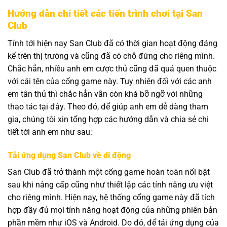
Hướng dẫn chi tiết các tiến trình chơi tại San
Club
Tính tới hiện nay San Club đã có thời gian hoạt động đáng
kể trên thị trường và cũng đã có chỗ đứng cho riêng mình.
Chắc hẳn, nhiều anh em cược thủ cũng đã quá quen thuộc
với cái tên của cổng game này. Tuy nhiên đối với các anh
em tân thủ thì chắc hẳn vẫn còn khá bỡ ngỡ với những
thao tác tại đây. Theo đó, để giúp anh em dễ dàng tham
gia, chúng tôi xin tổng hợp các hướng dẫn và chia sẻ chi
tiết tới anh em như sau:
Tải ứng dụng San Club về di động
San Club đã trở thành một cổng game hoàn toàn nổi bật
sau khi nâng cấp cũng như thiết lập các tính năng ưu việt
cho riêng mình. Hiện nay, hệ thống cổng game này đã tích
hợp đầy đủ mọi tính năng hoạt động của những phiên bản
phần mềm như iOS
và Android. Do đó, để tải ứng dụng của