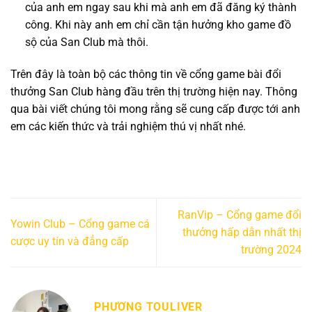
của anh em ngay sau khi mà anh em đã đăng ký thành
công. Khi này anh em chỉ cần tận hưởng kho game đồ
sộ của San Club mà thôi.
Trên đây là toàn bộ các thông tin về cổng game bài đổi
thưởng San Club hàng đầu trên thị trường hiện nay. Thông
qua bài viết chúng tôi mong rằng sẽ cung cấp được tới anh
em các kiến thức và trải nghiệm thú vị nhất nhé.
RanVip – Cổng game đổi
Yowin Club – Cổng game cá
thưởng hấp dẫn nhất thị
cược uy tín và đẳng cấp
trường 2024
PHƯƠNG TOULIVER