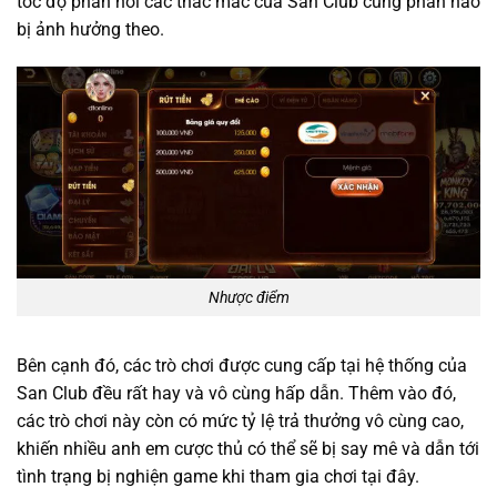
tốc độ phản hồi các thắc mắc của San Club cũng phần nào
bị ảnh hưởng theo.
Nhược điểm
Bên cạnh đó, các trò chơi được cung cấp tại hệ thống của
San Club đều rất hay và vô cùng hấp dẫn. Thêm vào đó,
các trò chơi này còn có mức tỷ lệ trả thưởng vô cùng cao,
khiến nhiều anh em cược thủ có thể sẽ bị say mê và dẫn tới
tình trạng bị nghiện game khi tham gia chơi tại đây.