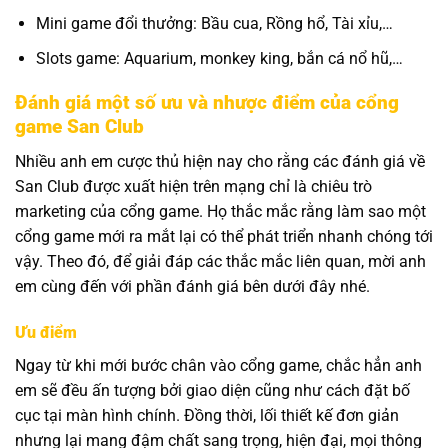
Mini game đổi thưởng: Bầu cua, Rồng hổ, Tài xỉu,…
Slots game: Aquarium, monkey king, bắn cá nổ hũ,…
Đánh giá một số ưu và nhược điểm của cổng
game San Club
Nhiều anh em cược thủ hiện nay cho rằng các đánh giá về
San Club được xuất hiện trên mạng chỉ là chiêu trò
marketing của cổng game. Họ thắc mắc rằng làm sao một
cổng game mới ra mắt lại có thể phát triển nhanh chóng tới
vậy. Theo đó, để giải đáp các thắc mắc liên quan, mời anh
em cùng đến với phần đánh giá bên dưới đây nhé.
Ưu điểm
Ngay từ khi mới bước chân vào cổng game, chắc hẳn anh
em sẽ đều ấn tượng bởi giao diện cũng như cách đặt bố
cục tại màn hình chính. Đồng thời, lối thiết kế đơn giản
nhưng lại mang đậm chất sang trọng, hiện đại, mọi thông