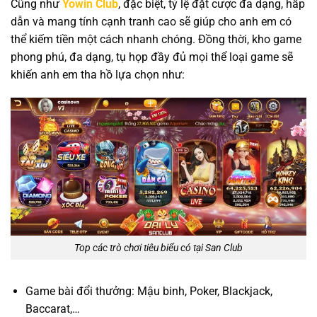
Cũng như
Yowin Club
, đặc biệt, tỷ lệ đặt cược đa dạng, hấp
dẫn và mang tính cạnh tranh cao sẽ giúp cho anh em có
thể kiếm tiền một cách nhanh chóng. Đồng thời, kho game
phong phú, đa dạng, tụ họp đầy đủ mọi thể loại game sẽ
khiến anh em tha hồ lựa chọn như:
Top các trò chơi tiêu biểu có tại San Club
Game bài đổi thưởng: Mậu binh, Poker, Blackjack,
Baccarat,…