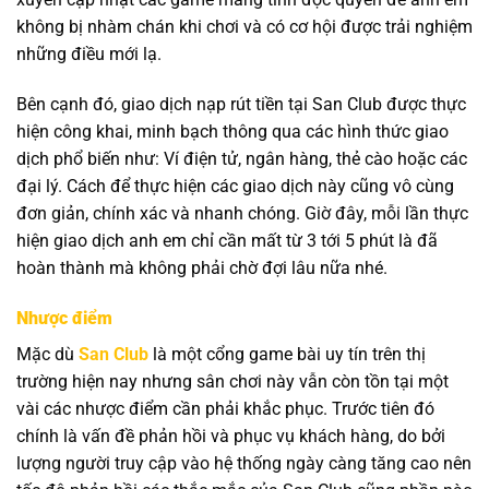
không bị nhàm chán khi chơi và có cơ hội được trải nghiệm
những điều mới lạ.
Bên cạnh đó, giao dịch nạp rút tiền tại San Club được thực
hiện công khai, minh bạch thông qua các hình thức giao
dịch phổ biến như: Ví điện tử, ngân hàng, thẻ cào hoặc các
đại lý. Cách để thực hiện các giao dịch này cũng vô cùng
đơn giản, chính xác và nhanh chóng. Giờ đây, mỗi lần thực
hiện giao dịch anh em chỉ cần mất từ 3 tới 5 phút là đã
hoàn thành mà không phải chờ đợi lâu nữa nhé.
Nhược điểm
Mặc dù
San Club
là một cổng game bài uy tín trên thị
trường hiện nay nhưng sân chơi này vẫn còn tồn tại một
vài các nhược điểm cần phải khắc phục. Trước tiên đó
chính là vấn đề phản hồi và phục vụ khách hàng, do bởi
lượng người truy cập vào hệ thống ngày càng tăng cao nên