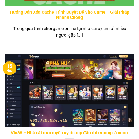
Hướng Dẫn Xóa Cache Trình Duyệt Để Vào Game – Giải Pháp
Nhanh Chóng
Trong quá trình chơi game online tại nhà cái uy tín rất nhiều
người gặp [...]
15
Nov
Vin88 – Nhà cái trực tuyến uy tín top đầu thị trường cá cược