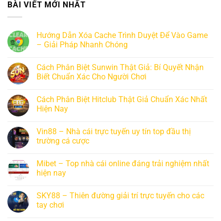
BÀI VIẾT MỚI NHẤT
Hướng Dẫn Xóa Cache Trình Duyệt Để Vào Game
– Giải Pháp Nhanh Chóng
Cách Phân Biệt Sunwin Thật Giả: Bí Quyết Nhận
Biết Chuẩn Xác Cho Người Chơi
Cách Phân Biệt Hitclub Thật Giả Chuẩn Xác Nhất
Hiện Nay
Vin88 – Nhà cái trực tuyến uy tín top đầu thị
trường cá cược
Mibet – Top nhà cái online đáng trải nghiệm nhất
hiện nay
SKY88 – Thiên đường giải trí trực tuyến cho các
tay chơi