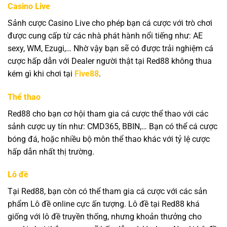
Casino Live
Sảnh cược Casino Live cho phép bạn cá cược với trò chơi
được cung cấp từ các nhà phát hành nổi tiếng như: AE
sexy, WM, Ezugi,… Nhờ vậy bạn sẽ có được trải nghiệm cá
cược hấp dẫn với Dealer người thật tại Red88 không thua
kém gì khi chơi tại
Five88
.
Thể thao
Red88 cho bạn cơ hội tham gia cá cược thể thao với các
sảnh cược uy tín như: CMD365, BBIN,… Bạn có thể cá cược
bóng đá, hoặc nhiều bộ môn thể thao khác với tỷ lệ cược
hấp dẫn nhất thị trường.
Lô đề
Tại Red88, bạn còn có thể tham gia cá cược với các sản
phẩm Lô đề online cực ấn tượng. Lô đề tại Red88 khá
giống với lô đề truyền thống, nhưng khoản thưởng cho