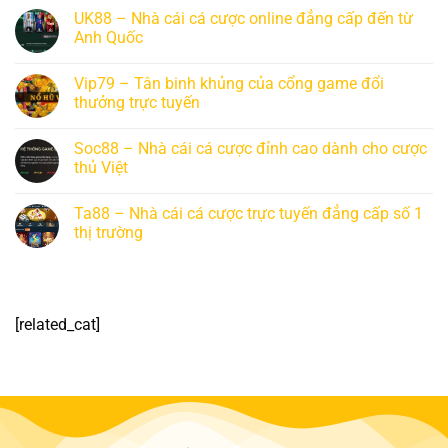
UK88 – Nhà cái cá cược online đẳng cấp đến từ
Anh Quốc
Vip79 – Tân binh khủng của cổng game đổi
thưởng trực tuyến
Soc88 – Nhà cái cá cược đỉnh cao dành cho cược
thủ Việt
Ta88 – Nhà cái cá cược trực tuyến đẳng cấp số 1
thị trường
[related_cat]