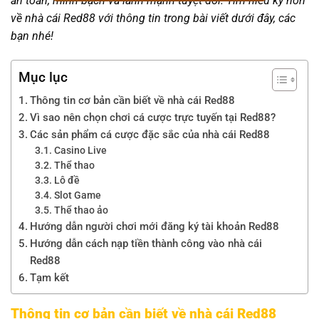
an toàn, minh bạch và lành mạnh tuyệt đối. Tìm hiểu kỹ hơn
về nhà cái Red88 với thông tin trong bài viết dưới đây, các
bạn nhé!
Mục lục
Thông tin cơ bản cần biết về nhà cái Red88
Vì sao nên chọn chơi cá cược trực tuyến tại Red88?
Các sản phẩm cá cược đặc sắc của nhà cái Red88
Casino Live
Thể thao
Lô đề
Slot Game
Thể thao ảo
Hướng dẫn người chơi mới đăng ký tài khoản Red88
Hướng dẫn cách nạp tiền thành công vào nhà cái
Red88
Tạm kết
Thông tin cơ bản cần biết về nhà cái Red88