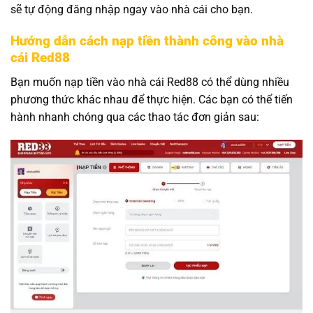
sẽ tự động đăng nhập ngay vào nhà cái cho bạn.
Hướng dẫn cách nạp tiền thành công vào nhà
cái Red88
Bạn muốn nạp tiền vào nhà cái Red88 có thể dùng nhiều
phương thức khác nhau để thực hiện. Các bạn có thể tiến
hành nhanh chóng qua các thao tác đơn giản sau: