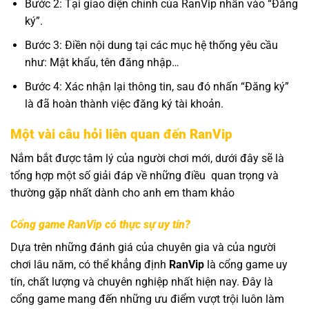
Bước 2: Tại giao diện chính của RanVip nhấn vào “Đăng
ký”.
Bước 3: Điền nội dung tại các mục hệ thống yêu cầu
như: Mật khẩu, tên đăng nhập…
Bước 4: Xác nhận lại thông tin, sau đó nhấn “Đăng ký”
là đã hoàn thành việc đăng ký tài khoản.
Một vài câu hỏi liên quan đến RanVip
Nắm bắt được tâm lý của người chơi mới, dưới đây sẽ là
tổng hợp một số giải đáp về những điều quan trọng và
thường gặp nhất dành cho anh em tham khảo
Cổng game RanVip có thực sự uy tín?
Dựa trên những đánh giá của chuyên gia và của người
chơi lâu năm, có thể khẳng định
RanVip
là cổng game uy
tín, chất lượng và chuyên nghiệp nhất hiện nay. Đây là
cổng game mang đến những ưu điểm vượt trội luôn làm