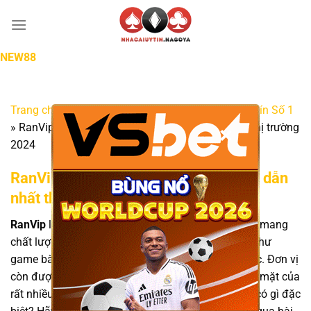
Skip
to
content
NEW88
Trang chủ
»
Review nhà cái - Top Các Nhà Cái Uy Tín Số 1
×
»
RanVip – Cổng game đổi thưởng hấp dẫn nhất thị trường
2024
RanVip – Cổng game đổi thưởng hấp dẫn
nhất thị trường 2024
RanVip
là địa chỉ chơi game đổi thưởng trực tuyến mang
chất lượng quốc tế với nhiều dòng game đặc sắc như
game bài, slot game hay các mini game thú vị khác. Đơn vị
còn được đánh giá là sân chơi hấp dẫn với sự góp mặt của
rất nhiều thần bài chuyên nghiệp. Vậy cổng game có gì đặc