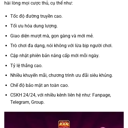
hài lòng mọi cược thủ, cụ thể như:
Tốc độ đường truyền cao.
Tối ưu hóa dung lượng.
Giao diện mượt mà, gọn gàng và mới mẻ.
Trò chơi đa dạng, nói không với lừa bịp người chơi.
Cập nhật phiên bản nâng cấp mới mỗi ngày.
Tỷ lệ thắng cao.
Nhiều khuyến mãi, chương trình ưu đãi siêu khủng.
Chế độ bảo mật an toàn cao.
CSKH 24/24, với nhiều kênh liên hệ như: Fanpage,
Telegram, Group.