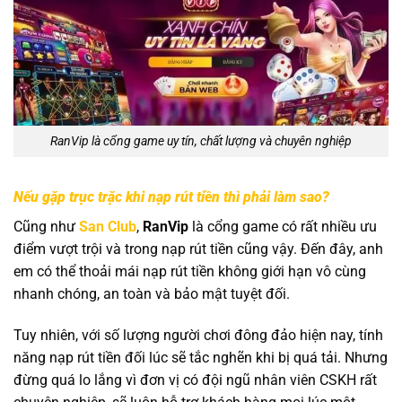
RanVip là cổng game uy tín, chất lượng và chuyên nghiệp
Nếu gặp trục trặc khi nạp rút tiền thì phải làm sao?
Cũng như
San Club
,
RanVip
là cổng game có rất nhiều ưu
điểm vượt trội và trong nạp rút tiền cũng vậy. Đến đây, anh
em có thể thoải mái nạp rút tiền không giới hạn vô cùng
nhanh chóng, an toàn và bảo mật tuyệt đối.
Tuy nhiên, với số lượng người chơi đông đảo hiện nay, tính
năng nạp rút tiền đối lúc sẽ tắc nghẽn khi bị quá tải. Nhưng
đừng quá lo lắng vì đơn vị có đội ngũ nhân viên CSKH rất