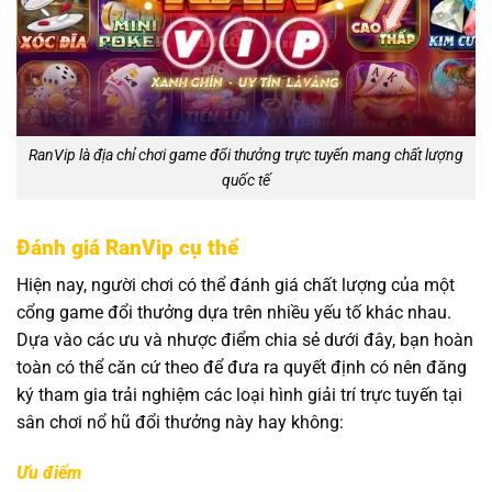
RanVip là địa chỉ chơi game đổi thưởng trực tuyến mang chất lượng
quốc tế
Đánh giá RanVip cụ thể
Hiện nay, người chơi có thể đánh giá chất lượng của một
cổng game đổi thưởng dựa trên nhiều yếu tố khác nhau.
Dựa vào các ưu và nhược điểm chia sẻ dưới đây, bạn hoàn
toàn có thể căn cứ theo để đưa ra quyết định có nên đăng
ký tham gia trải nghiệm các loại hình giải trí trực tuyến tại
sân chơi nổ hũ đổi thưởng này hay không:
Ưu điểm