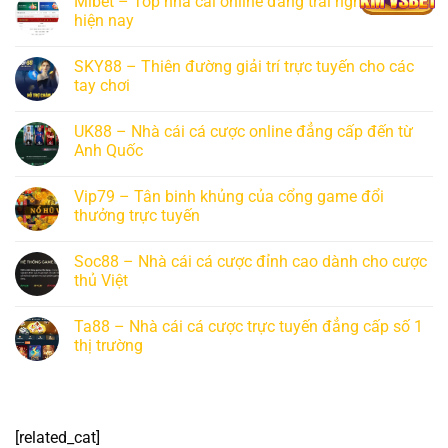
Mibet – Top nhà cái online đáng trải nghiệm nhất
hiện nay
SKY88 – Thiên đường giải trí trực tuyến cho các
tay chơi
UK88 – Nhà cái cá cược online đẳng cấp đến từ
Anh Quốc
Vip79 – Tân binh khủng của cổng game đổi
thưởng trực tuyến
Soc88 – Nhà cái cá cược đỉnh cao dành cho cược
thủ Việt
Ta88 – Nhà cái cá cược trực tuyến đẳng cấp số 1
thị trường
[related_cat]