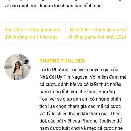
về cho mình một khoản lợi nhuận hậu hĩnh nhé.
San Club – Cổng game bài
Bốp Club – Đánh giá cụ thể
đổi thưởng top 1 hiện nay
về cổng game hot nhất 2024
PHƯƠNG TOULIVER
Tôi là Phương Touliver chuyên gia của
Nhà Cái Uy Tín Nagoya. Với niềm đam mê
cá cược, đánh bài và có kiến thức nhiều
năm trong lĩnh vực thể thao, Phương
Touliver sẽ giúp anh em có những phân
tích lựa chọn, tham gia các mã cá cược
với tỷ lệ chiến thắng khi tham gia. Theo
dõi, các bài viết của Phương Touliver để
nắm được luật chơi và mẹo cá cược nhé.