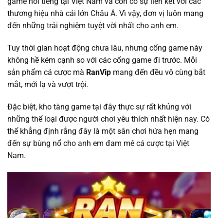
game nổi tiếng tại Việt Nam và còn có sự liên kết với các
thương hiệu nhà cái lớn Châu Á. Vì vậy, đơn vị luôn mang
đến những trải nghiệm tuyệt vời nhất cho anh em.
Tuy thời gian hoạt động chưa lâu, nhưng cổng game này
không hề kém cạnh so với các cổng game đi trước. Mỗi
sản phẩm cá cược mà
RanVip
mang đến đều vô cùng bắt
mắt, mới lạ và vượt trội.
Đặc biệt, kho tàng game tại đây thực sự rất khủng với
những thể loại được người chơi yêu thích nhất hiện nay. Có
thể khẳng định rằng đây là một sân chơi hứa hẹn mang
đến sự bùng nổ cho anh em đam mê cá cược tại Việt
Nam.