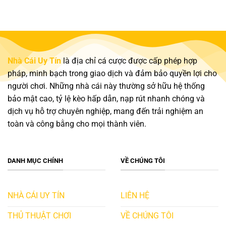
Nhà Cái Uy Tín
là địa chỉ cá cược được cấp phép hợp
pháp, minh bạch trong giao dịch và đảm bảo quyền lợi cho
người chơi. Những nhà cái này thường sở hữu hệ thống
bảo mật cao, tỷ lệ kèo hấp dẫn, nạp rút nhanh chóng và
dịch vụ hỗ trợ chuyên nghiệp, mang đến trải nghiệm an
toàn và công bằng cho mọi thành viên.
DANH MỤC CHÍNH
VỀ CHÚNG TÔI
NHÀ CÁI UY TÍN
LIÊN HỆ
THỦ THUẬT CHƠI
VỀ CHÚNG TÔI