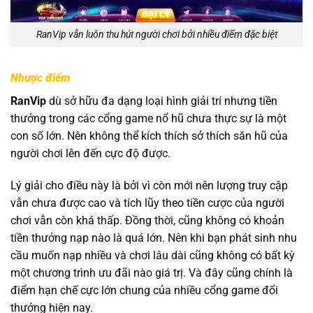
RanVip vẫn luôn thu hút người chơi bởi nhiều điểm đặc biệt
Nhược điểm
RanVip
dù sở hữu đa dạng loại hình giải trí nhưng tiền
thưởng trong các cổng game nổ hũ chưa thực sự là một
con số lớn. Nên không thể kích thích sở thích săn hũ của
người chơi lên đến cực độ được.
Lý giải cho điều này là bởi vì còn mới nên lượng truy cập
vẫn chưa được cao và tích lũy theo tiền cược của người
chơi vẫn còn khá thấp. Đồng thời, cũng không có khoản
tiền thưởng nạp nào là quá lớn. Nên khi bạn phát sinh nhu
cầu muốn nạp nhiều và chơi lâu dài cũng không có bất kỳ
một chương trình ưu đãi nào giá trị. Và đây cũng chính là
điểm hạn chế cực lớn chung của nhiều cổng game đổi
thưởng hiện nay.