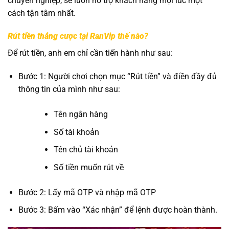
chuyên nghiệp, sẽ luôn hỗ trợ khách hàng mọi lúc một
cách tận tâm nhất.
Rút tiền thắng cược tại RanVip thế nào?
Để rút tiền, anh em chỉ cần tiến hành như sau:
Bước 1: Người chơi chọn mục “Rút tiền” và điền đầy đủ
thông tin của mình như sau:
Tên ngân hàng
Số tài khoản
Tên chủ tài khoản
Số tiền muốn rút về
Bước 2: Lấy mã OTP và nhập mã OTP
Bước 3: Bấm vào “Xác nhận” để lệnh được hoàn thành.