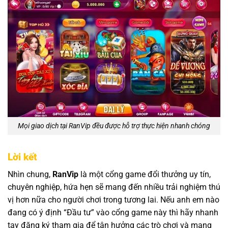
Mọi giao dịch tại RanVip đều được hỗ trợ thực hiện nhanh chóng
Lời kết
Nhìn chung,
RanVip
là một cổng game đổi thưởng uy tín,
chuyên nghiệp, hứa hẹn sẽ mang đến nhiều trải nghiệm thú
vị hơn nữa cho người chơi trong tương lai. Nếu anh em nào
đang có ý định “Đầu tư” vào cổng game này thì hãy nhanh
tay đăng ký tham gia để tận hưởng các trò chơi và mang