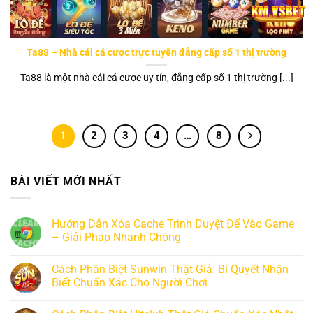
Ta88 – Nhà cái cá cược trực tuyến đẳng cấp số 1 thị trường
Ta88 là một nhà cái cá cược uy tín, đẳng cấp số 1 thị trường [...]
1
2
3
4
…
8
BÀI VIẾT MỚI NHẤT
Hướng Dẫn Xóa Cache Trình Duyệt Để Vào Game
– Giải Pháp Nhanh Chóng
Cách Phân Biệt Sunwin Thật Giả: Bí Quyết Nhận
Biết Chuẩn Xác Cho Người Chơi