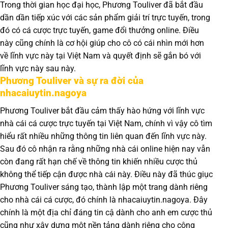
Trong thời gian học đại học, Phương Touliver đã bắt đầu
dần dần tiếp xúc với các sản phẩm giải trí trực tuyến, trong
đó có cá cược trực tuyến, game đổi thưởng online. Điều
này cũng chính là cơ hội giúp cho cô có cái nhìn mới hơn
về lĩnh vực này tại Việt Nam và quyết định sẽ gắn bó với
lĩnh vực này sau này.
Phương Touliver và sự ra đời của
nhacaiuytin.nagoya
Phương Touliver bắt đầu cảm thấy hào hứng với lĩnh vực
nhà cái cá cược trực tuyến tại Việt Nam, chính vì vậy cô tìm
hiểu rất nhiều những thông tin liên quan đến lĩnh vực này.
Sau đó cô nhận ra rằng những nhà cái online hiện nay vẫn
còn đang rất hạn chế về thông tin khiến nhiều cược thủ
không thể tiếp cận được nhà cái này.
Điều này đã thúc giục
Phương Touliver sáng tạo, thành lập một trang dành riêng
cho nhà cái cá cược, đó chính là nhacaiuytin.nagoya. Đây
chính là một địa chỉ đáng tin cậ dành cho anh em cược thủ
cũng như xây dựng một nền tảng dành riêng cho cộng