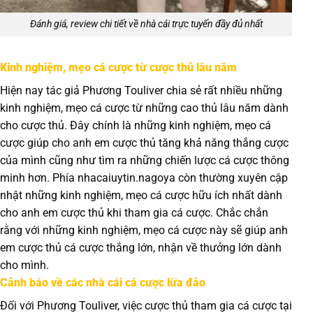
Đánh giá, review chi tiết về nhà cái trực tuyến đầy đủ nhất
Kinh nghiệm, mẹo cá cược từ cược thủ lâu năm
Hiện nay tác giả Phương Touliver chia sẻ rất nhiều những
kinh nghiệm, mẹo cá cược từ những cao thủ lâu năm dành
cho cược thủ. Đây chính là những kinh nghiệm, mẹo cá
cược giúp cho anh em cược thủ tăng khả năng thắng cược
của mình cũng như tìm ra những chiến lược cá cược thông
minh hơn.
Phía nhacaiuytin.nagoya còn thường xuyên cập
nhật những kinh nghiệm, mẹo cá cược hữu ích nhất dành
cho anh em cược thủ khi tham gia cá cược. Chắc chắn
rằng với những kinh nghiệm, mẹo cá cược này sẽ giúp anh
em cược thủ cá cược thắng lớn, nhận về thưởng lớn dành
cho mình.
Cảnh báo về các nhà cái cá cược lừa đảo
Đối với Phương Touliver, việc cược thủ tham gia cá cược tại