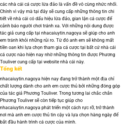
các nhà cái cá cược lừa đảo là vấn đề vô cùng nhức nhối.
Chính vì vậy mà tại đây sẽ cung cấp những thông tin chi
tiết về nhà cái có dấu hiệu lừa đảo, gian lận cá cược để
cảnh báo người chơi tránh xa.
Với những nội dung được
tác giả cung cấp tại nhacaiuytin.nagoya sẽ giúp cho anh
em tránh khỏi những rủi ro. Từ đó anh em sẽ không mất
tiền oan khi lựa chọn tham gia cá cược tại bất cứ nhà cái
cá cược nào hiện nay nhờ những thông tin được Phương
Touliver cung cấp tại website nhà cái này.
Tổng kết
nhacaiuytin.nagoya hiện nay đang trở thành một địa chỉ
chất lượng dành cho anh em cược thủ bởi những đóng góp
của tác giả Phương Touliver. Trong tương lai chắc chắn
Phương Touliver sẽ còn tiếp tục giúp cho
nhacaiuytin.nagoya phát triển một cách rực rỡ, trở thành
nơi mà anh em cược thủ tin cậy và lựa chọn hàng ngày để
bắt đầu hành trình cá cược của mình.