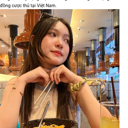
đồng cược thủ tại Việt Nam.