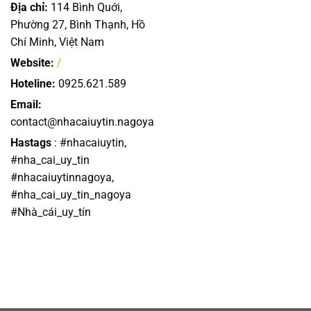
Địa chỉ:
114 Bình Quới,
Phường 27, Bình Thạnh, Hồ
Chí Minh, Việt Nam
Website:
/
Hoteline:
0925.621.589
Email:
contact@nhacaiuytin.nagoya
Hastags
: #nhacaiuytin,
#nha_cai_uy_tin
#nhacaiuytinnagoya,
#nha_cai_uy_tin_nagoya
#Nhà_cái_uy_tín