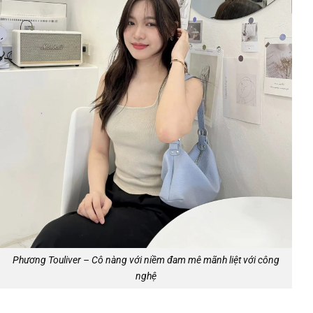
Phương Touliver – Cô nàng với niềm đam mê mãnh liệt với công
nghệ