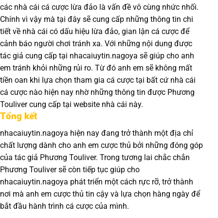
các nhà cái cá cược lừa đảo là vấn đề vô cùng nhức nhối.
Chính vì vậy mà tại đây sẽ cung cấp những thông tin chi
tiết về nhà cái có dấu hiệu lừa đảo, gian lận cá cược để
cảnh báo người chơi tránh xa.
Với những nội dung được
tác giả cung cấp tại nhacaiuytin.nagoya sẽ giúp cho anh
em tránh khỏi những rủi ro. Từ đó anh em sẽ không mất
tiền oan khi lựa chọn tham gia cá cược tại bất cứ nhà cái
cá cược nào hiện nay nhờ những thông tin được Phương
Touliver cung cấp tại website nhà cái này.
Tổng kết
nhacaiuytin.nagoya hiện nay đang trở thành một địa chỉ
chất lượng dành cho anh em cược thủ bởi những đóng góp
của tác giả Phương Touliver. Trong tương lai chắc chắn
Phương Touliver sẽ còn tiếp tục giúp cho
nhacaiuytin.nagoya phát triển một cách rực rỡ, trở thành
nơi mà anh em cược thủ tin cậy và lựa chọn hàng ngày để
bắt đầu hành trình cá cược của mình.