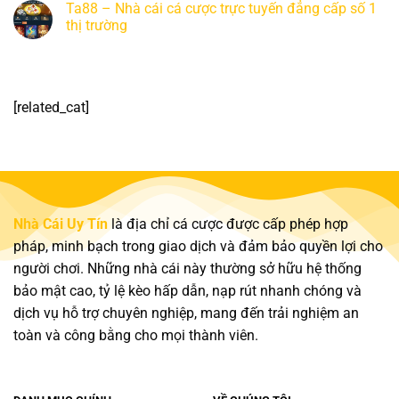
Ta88 – Nhà cái cá cược trực tuyến đẳng cấp số 1
thị trường
[related_cat]
Nhà Cái Uy Tín
là địa chỉ cá cược được cấp phép hợp
pháp, minh bạch trong giao dịch và đảm bảo quyền lợi cho
người chơi. Những nhà cái này thường sở hữu hệ thống
bảo mật cao, tỷ lệ kèo hấp dẫn, nạp rút nhanh chóng và
dịch vụ hỗ trợ chuyên nghiệp, mang đến trải nghiệm an
toàn và công bằng cho mọi thành viên.