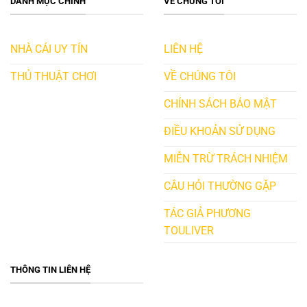
DANH MỤC CHÍNH
VỀ CHÚNG TÔI
NHÀ CÁI UY TÍN
LIÊN HỆ
THỦ THUẬT CHƠI
VỀ CHÚNG TÔI
CHÍNH SÁCH BÁO MẬT
ĐIỀU KHOẢN SỬ DỤNG
MIỄN TRỪ TRÁCH NHIỆM
CÂU HỎI THƯỜNG GẶP
TÁC GIẢ PHƯƠNG
TOULIVER
THÔNG TIN LIÊN HỆ