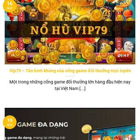
16
Oct
Vip79 – Tân binh khủng của cổng game đổi thưởng trực tuyến
Một trong những cổng game đổi thưởng lớn hàng đầu hiện nay
tại Việt Nam [...]
16
Oct