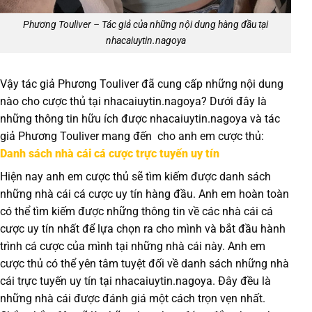
Phương Touliver – Tác giả của những nội dung hàng đầu tại
nhacaiuytin.nagoya
Vậy tác giả Phương Touliver đã cung cấp những nội dung
nào cho cược thủ tại nhacaiuytin.nagoya? Dưới đây là
những thông tin hữu ích được nhacaiuytin.nagoya và tác
giả Phương Touliver mang đến cho anh em cược thủ:
Danh sách nhà cái cá cược trực tuyến uy tín
Hiện nay anh em cược thủ sẽ tìm kiếm được danh sách
những nhà cái cá cược uy tín hàng đầu. Anh em hoàn toàn
có thể tìm kiếm được những thông tin về các nhà cái cá
cược uy tín nhất để lựa chọn ra cho mình và bắt đầu hành
trình cá cược của mình tại những nhà cái này.
Anh em
cược thủ có thể yên tâm tuyệt đối về danh sách những nhà
cái trực tuyến uy tín tại nhacaiuytin.nagoya. Đây đều là
những nhà cái được đánh giá một cách trọn vẹn nhất.