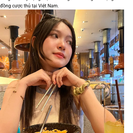
đồng cược thủ tại Việt Nam.