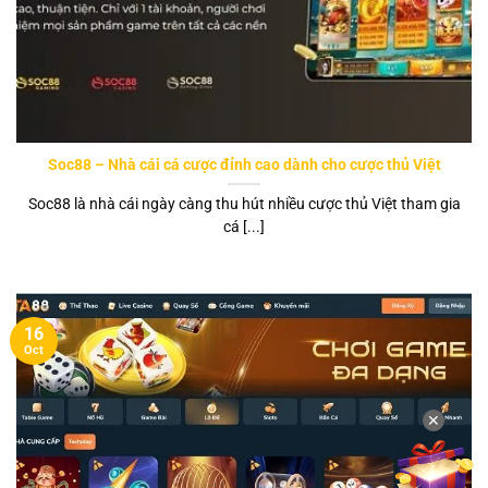
Soc88 – Nhà cái cá cược đỉnh cao dành cho cược thủ Việt
Soc88 là nhà cái ngày càng thu hút nhiều cược thủ Việt tham gia
cá [...]
16
Oct
✕