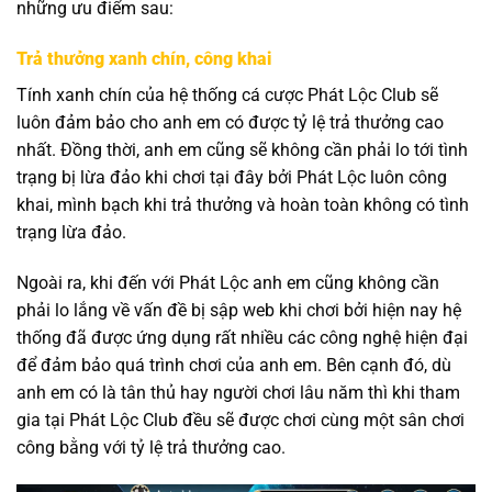
những ưu điểm sau:
Trả thưởng xanh chín, công khai
Tính xanh chín của hệ thống cá cược Phát Lộc Club sẽ
luôn đảm bảo cho anh em có được tỷ lệ trả thưởng cao
nhất. Đồng thời, anh em cũng sẽ không cần phải lo tới tình
trạng bị lừa đảo khi chơi tại đây bởi Phát Lộc luôn công
khai, mình bạch khi trả thưởng và hoàn toàn không có tình
trạng lừa đảo.
Ngoài ra, khi đến với Phát Lộc anh em cũng không cần
phải lo lắng về vấn đề bị sập web khi chơi bởi hiện nay hệ
thống đã được ứng dụng rất nhiều các công nghệ hiện đại
để đảm bảo quá trình chơi của anh em. Bên cạnh đó, dù
anh em có là tân thủ hay người chơi lâu năm thì khi tham
gia tại Phát Lộc Club đều sẽ được chơi cùng một sân chơi
công bằng với tỷ lệ trả thưởng cao.