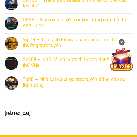
tay chơi
UK88 – Nhà cái cá cược online đẳng cấp đến từ
Anh Quốc
Vip79 – Tân binh khủng của cổng game đổi
✕
thưởng trực tuyến
Soc88 – Nhà cái cá cược đỉnh cao dành cho cược
thủ Việt
Ta88 – Nhà cái cá cược trực tuyến đẳng cấp số 1
thị trường
[related_cat]