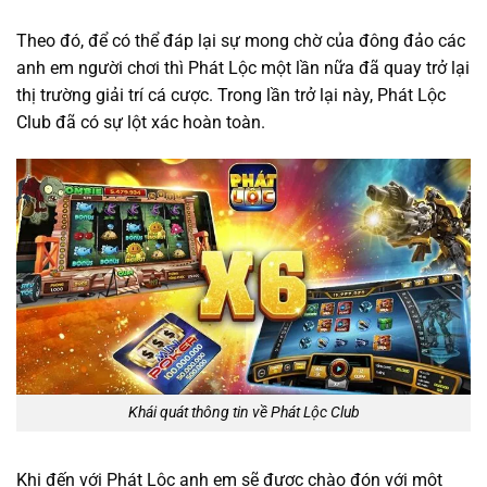
Theo đó, để có thể đáp lại sự mong chờ của đông đảo các
anh em người chơi thì Phát Lộc một lần nữa đã quay trở lại
thị trường giải trí cá cược. Trong lần trở lại này, Phát Lộc
Club đã có sự lột xác hoàn toàn.
Khái quát thông tin về Phát Lộc Club
Khi đến với Phát Lộc anh em sẽ được chào đón với một