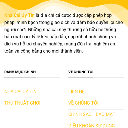
Nhà Cái Uy Tín
là địa chỉ cá cược được cấp phép hợp
pháp, minh bạch trong giao dịch và đảm bảo quyền lợi cho
người chơi. Những nhà cái này thường sở hữu hệ thống
bảo mật cao, tỷ lệ kèo hấp dẫn, nạp rút nhanh chóng và
dịch vụ hỗ trợ chuyên nghiệp, mang đến trải nghiệm an
toàn và công bằng cho mọi thành viên.
DANH MỤC CHÍNH
VỀ CHÚNG TÔI
NHÀ CÁI UY TÍN
LIÊN HỆ
THỦ THUẬT CHƠI
VỀ CHÚNG TÔI
CHÍNH SÁCH BÁO MẬT
ĐIỀU KHOẢN SỬ DỤNG