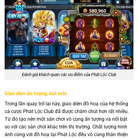
Đánh giá khách quan các ưu điểm của Phát Lộc Club
Giao diện ấn tượng, bắt mắt
Trong lần quay trở lại này, giao diện đồ hoạ của hệ thống
cá cược Phát Lộc Club đã được chăm chút hơn rất nhiều.
Từ đó tạo nên một sân chơi vô cùng ấn tượng và nổi bật
so với các sân chơi khác trên thị trường. Chất lượng hình
ảnh cùng với đồ hoạ tại Phát Lộc đều vô cùng thân thiện