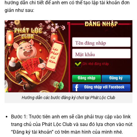
hướng dẫn chi tiết để anh em có thể tạo lập tài khoản đơn
giản như sau:
Hướng dẫn các bước đăng ký chơi tại Phát Lộc Club
Bước 1: Trước tiên anh em sẽ cần phải truy cập vào link
trang chủ của Phát Lộc Club và sau đó lựa chọn vào nút
“Đăng ký tài khoản” có trên màn hình của mình nhé.