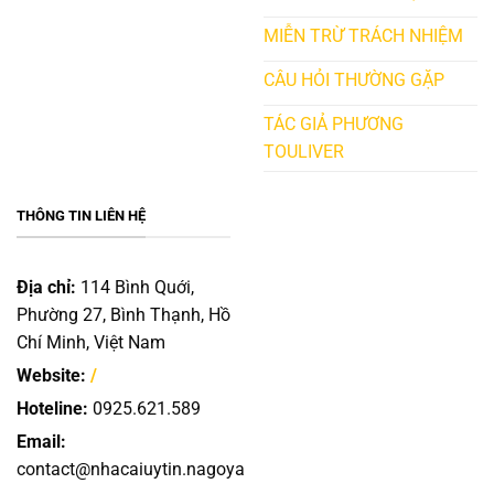
MIỄN TRỪ TRÁCH NHIỆM
CÂU HỎI THƯỜNG GẶP
TÁC GIẢ PHƯƠNG
TOULIVER
THÔNG TIN LIÊN HỆ
Địa chỉ:
114 Bình Quới,
Phường 27, Bình Thạnh, Hồ
Chí Minh, Việt Nam
Website:
/
Hoteline:
0925.621.589
Email:
contact@nhacaiuytin.nagoya