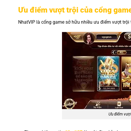
Ưu điểm vượt trội của cổng game
NhatVIP là cổng game sở hữu nhiều ưu điểm vượt trội t
Ưu điểm vượt