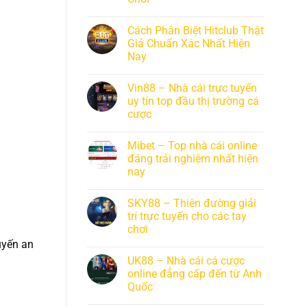
Cách Phân Biệt Hitclub Thật
Giả Chuẩn Xác Nhất Hiện
Nay
Vin88 – Nhà cái trực tuyến
uy tín top đầu thị trường cá
cược
Mibet – Top nhà cái online
đáng trải nghiệm nhất hiện
nay
SKY88 – Thiên đường giải
trí trực tuyến cho các tay
chơi
uyến an
UK88 – Nhà cái cá cược
online đẳng cấp đến từ Anh
Quốc