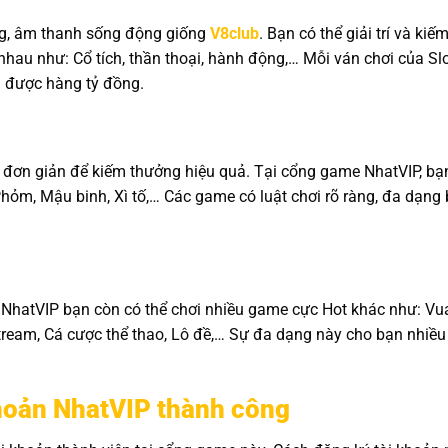
ợng, âm thanh sống động giống
V8club
. Bạn có thể giải trí và ki
nhau như: Cổ tích, thần thoại, hành động,… Mỗi ván chơi của S
m được hàng tỷ đồng.
ch đơn giản để kiếm thưởng hiệu quả. Tại cổng game NhatVIP, bạ
ỏm, Mậu binh, Xì tố,… Các game có luật chơi rõ ràng, đa dạng 
 NhatVIP bạn còn có thể chơi nhiều game cực Hot khác như: Vua
estream, Cá cược thể thao, Lô đề,… Sự đa dạng này cho bạn nhiều
khoản NhatVIP thành công