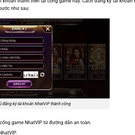
i khoản thành viên tại cổng game này. Cách đăng ký tài khoản 
 bước như sau:
ủ đăng ký tài khoản NhatVIP thành công
a cổng game NhatVIP từ đường dẫn an toàn.
NhatVIP.