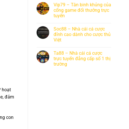
Vip79 – Tân binh khủng của
cổng game đổi thưởng trực
tuyến
Soc88 – Nhà cái cá cược
đỉnh cao dành cho cược thủ
Việt
Ta88 – Nhà cái cá cược
trực tuyến đẳng cấp số 1 thị
trường
P hoạt
he, đảm
ững con