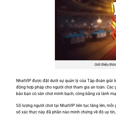
Giới thiệu th
NhatVIP được đặt dưới sự quản lý của Tập đoàn giải trí 
động hợp pháp cho người chơi tham gia an toàn. Các 
bảo bạn có sân chơi minh bạch, công bằng và lành mạn
Số lượng người chơi tại NhatVIP liên tục tăng lên, m
số xác thực này đã phần nào minh chứng về độ uy tín