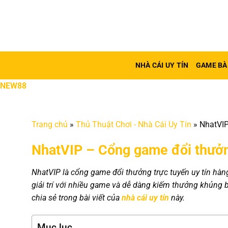
Skip
to
content
NHÀ CÁI UY TÍN
GAME BÀ
NEW88
Trang chủ
»
Thủ Thuật Chơi - Nhà Cái Uy Tín
»
NhatVIP
NhatVIP – Cổng game đổi thưởn
NhatVIP là cổng game đổi thưởng trực tuyến uy tín hàn
giải trí với nhiều game và dễ dàng kiếm thưởng khủng b
chia sẻ trong bài viết của
nhà cái uy tín
này.
Mục lục