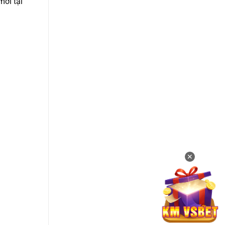
mới tại
✕