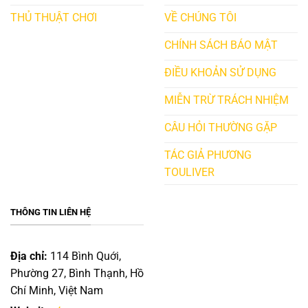
THỦ THUẬT CHƠI
VỀ CHÚNG TÔI
CHÍNH SÁCH BÁO MẬT
ĐIỀU KHOẢN SỬ DỤNG
MIỄN TRỪ TRÁCH NHIỆM
CÂU HỎI THƯỜNG GẶP
TÁC GIẢ PHƯƠNG
TOULIVER
THÔNG TIN LIÊN HỆ
Địa chỉ:
114 Bình Quới,
Phường 27, Bình Thạnh, Hồ
Chí Minh, Việt Nam