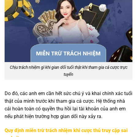
Chịu trách nhiệm gì khi gian dối tuổi thật khi tham gia cá cược trực
tuyến
Do đó, các anh em cần hết sức chú ý và khai chính xác tuổi
thật của mình trước khi tham gia cá cược. Hệ thống nhà
cái hoàn toàn có quyền thu hồi lại tài khoản của anh em
nếu phát hiện trường hợp gian dối này xảy ra.
Quy định miễn trừ trách nhiệm khi cược thủ truy cập sai