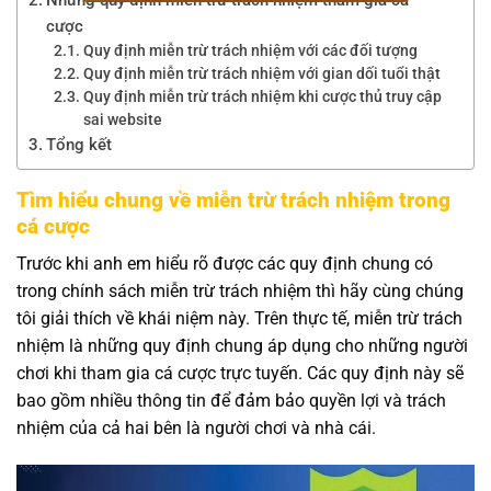
cược
Quy định miễn trừ trách nhiệm với các đối tượng
Quy định miễn trừ trách nhiệm với gian dối tuổi thật
Quy định miễn trừ trách nhiệm khi cược thủ truy cập
sai website
Tổng kết
Tìm hiểu chung về miễn trừ trách nhiệm trong
cá cược
Trước khi anh em hiểu rõ được các quy định chung có
trong chính sách miễn trừ trách nhiệm thì hãy cùng chúng
tôi giải thích về khái niệm này. Trên thực tế, miễn trừ trách
nhiệm là những quy định chung áp dụng cho những người
chơi khi tham gia cá cược trực tuyến. Các quy định này sẽ
bao gồm nhiều thông tin để đảm bảo quyền lợi và trách
nhiệm của cả hai bên là người chơi và nhà cái.