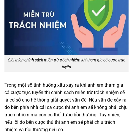
Giải thích chính sách miễn trừ trách nhiệm khi tham gia cá cược trực
tuyến
Trong một số tình huống xấu xảy ra khi anh em tham gia
cá cược trực tuyến thì chính sách miễn trừ trách nhiệm sẽ
là cơ sở cho hệ thống giải quyết vấn đề. Nếu vấn đề xảy ra
do bên phía nhà cái cá cược thì anh em sẽ không phải chịu
trách nhiệm mà còn có thể được bồi thường. Tuy nhiên,
nếu lỗi do bên cược thủ thì anh em sẽ phải chịu trách
nhiệm và bồi thường nếu có.