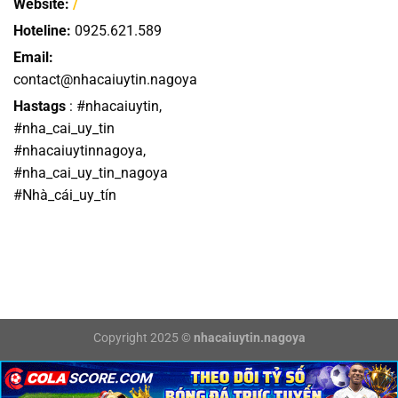
Website:
/
Hoteline:
0925.621.589
Email:
contact@nhacaiuytin.nagoya
Hastags
: #nhacaiuytin,
#nha_cai_uy_tin
#nhacaiuytinnagoya,
#nha_cai_uy_tin_nagoya
#Nhà_cái_uy_tín
Copyright 2025 ©
nhacaiuytin.nagoya