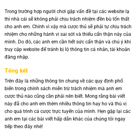
Trong trường hợp người chơi gặp vấn đề tại các website lạ
thì nhà cái sẽ không phải chịu trách nhiệm đền bù tổn thất
cho anh em. Chính vì vậy mà cược thủ sẽ phải tự chịu trách
nhiệm cho những hành vi sai sót và thiếu cẩn thận này của
mình. Do đó, các anh em cần hết sức cẩn thận và chú ý khi
truy cập website để tránh bị lộ thông tin cá nhân, tài khoản
đăng nhập.
Tổng kết
Trên đây là những thông tin chung về các quy định phổ
biến trong chính sách miễn trừ trách nhiệm mà anh em
cược thủ nào cũng cần phải nên biết. Mong rằng bài viết
này đã cho anh em thêm nhiều thông tin hay ho và thú vị
cho quá trình cá cược trực tuyến của mình. Hẹn gặp lại các
anh em tại các bài viết hấp dẫn khác của chúng tôi ngay
tiếp theo đây nhé!