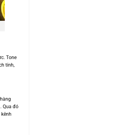
ực. Tone
h tính,
 hàng
i. Qua đó
a kênh