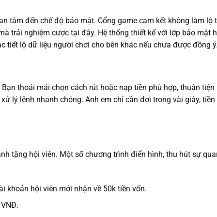
quan tâm đến chế độ bảo mật. Cổng game cam kết không làm lộ t
 trải nghiệm cược tại đây. Hệ thống thiết kế với lớp bảo mật h
c tiết lộ dữ liệu người chơi cho bên khác nếu chưa được đồng ý
. Bạn thoải mái chọn cách rút hoặc nạp tiền phù hợp, thuận tiện 
xử lý lệnh nhanh chóng. Anh em chỉ cần đợi trong vài giây, tiền
 tặng hội viên. Một số chương trình điển hình, thu hút sự qu
ài khoản hội viên mới nhận về 50k tiền vốn.
u VNĐ.