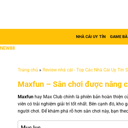
Skip
to
content
NHÀ CÁI UY TÍN
GAME BÀ
NEW88
Trang chủ
»
Review nhà cái - Top Các Nhà Cái Uy Tín 
Maxfun – Sân chơi được nâng c
Maxfun
hay Max Club chính là phiên bản hoàn thiện c
viên có trải nghiệm giải trí tốt nhất. Bên cạnh đó, k
người chơi. Để khám phá rõ hơn sân chơi này, bạn the
Mục lục