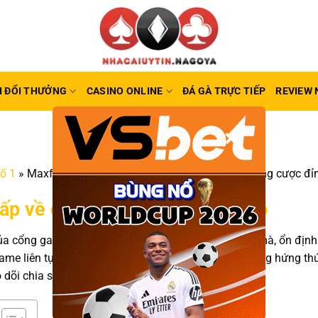
I ĐỔI THƯỞNG
CASINO ONLINE
ĐÁ GÀ TRỰC TIẾP
REVIEW 
×
Số 1
»
Maxfun – Sân chơi được nâng cấp về chất lượng cược đỉ
ấp về chất lượng cược đỉnh cao
ủa cổng game King Fun. Tốc độ tải trang siêu mượt mà, ổn định
ho game liên tục cập nhật những sản phẩm hot nhằm tăng hứng thú
o dõi chia sẻ sau đây của
Nhacaiuytin.nagoya
.