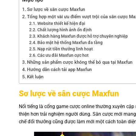
Sơ lược về sân cược Maxfun
Tổng hợp một vài ưu điểm vượt trội của sân cược M
Website thiết kế hiện đại
Chất lượng hình ảnh ổn định
Khách hàng Maxfun được hỗ trợ chuyên nghiệp
Bảo mật hệ thống Maxfun đa tầng
Nạp rút tiền thưởng linh hoạt
Các ưu đãi Maxfun cực hot
Những sản phẩm cược không thể bỏ qua tại Maxfun
Hướng dẫn cách tải app Maxfun
Kết luận
Sơ lược về sân cược Maxfun
Nổi tiếng là cổng game cược online thường xuyên cập
thiện hơn trải nghiệm người dùng. Sân cược mới mang
chế đổi thưởng cũng được làm mới một cách toàn diệ