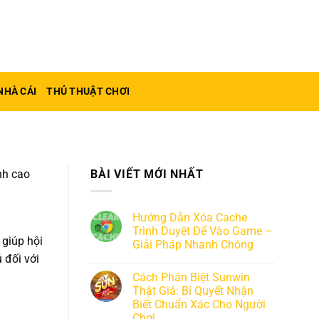
NHÀ CÁI
THỦ THUẬT CHƠI
nh cao
BÀI VIẾT MỚI NHẤT
Hướng Dẫn Xóa Cache
Trình Duyệt Để Vào Game –
 giúp hội
Giải Pháp Nhanh Chóng
 đối với
Cách Phân Biệt Sunwin
Thật Giả: Bí Quyết Nhận
Biết Chuẩn Xác Cho Người
Chơi