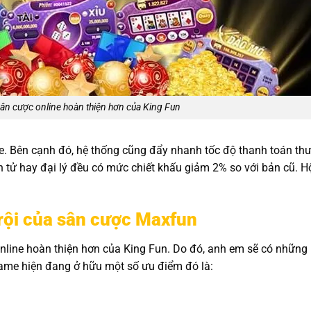
ân cược online hoàn thiện hơn của King Fun
e. Bên cạnh đó, hệ thống cũng đẩy nhanh tốc độ thanh toán th
ện tử hay đại lý đều có mức chiết khấu giảm 2% so với bản cũ. Hộ
trội của sân cược Maxfun
nline hoàn thiện hơn của King Fun. Do đó, anh em sẽ có những 
game hiện đang ở hữu một số ưu điểm đó là: