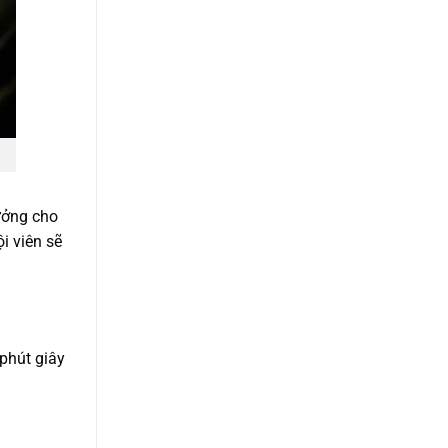
ưởng cho
i viên sẽ
phút giây