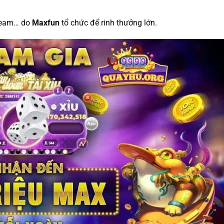
tream… do
Maxfun
tổ chức để rinh thưởng lớn.