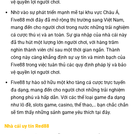
vệ quyền lợi người chơi.
Nhờ vào sự phát triển mạnh mẽ tại khu vực Châu Á,
Five88 mới đây đã mở rộng thị trường sang Việt Nam,
mang đến cho người chơi trong nước những trải nghiệm
cá cược thú vị và an toàn. Sự gia nhập của nhà cái này
đã thu hút một lượng lớn người chơi, với hàng trăm
nghìn thành viên chỉ sau một thời gian ngắn. Thành
công này càng khẳng định sự uy tín và minh bạch của
Five88 trong việc tuân thủ các quy định pháp lý và bảo
vệ quyền lợi người chơi.
Five88 tự hào sở hữu một kho tàng cá cược trực tuyến
đa dạng, mang đến cho người chơi những trải nghiệm
phong phú và hấp dẫn. Với các thể loại game đa dạng
như lô đề, slots game, casino, thể thao,… bạn chắc chắn
sẽ tìm thấy những sảnh game yêu thích tại đây.
Nhà cái uy tín Red88