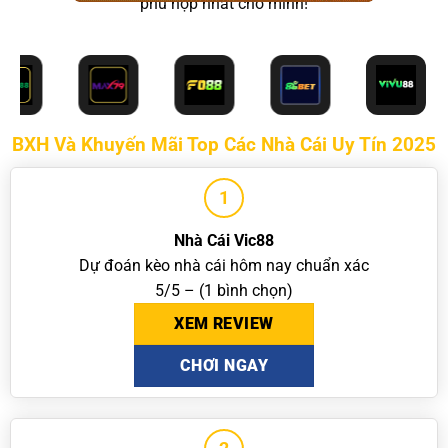
phù hợp nhất cho mình!
BXH Và Khuyến Mãi Top Các Nhà Cái Uy Tín 2025
1
Nhà Cái Vic88
Dự đoán kèo nhà cái hôm nay chuẩn xác
5/5 – (1 bình chọn)
XEM REVIEW
CHƠI NGAY