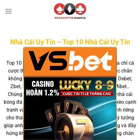
Skip
to
content
Nhà Cái Uy Tín – Top 10 Nhà Cái Uy Tín
Nhất Hiện Nay
×
Top 10
nhà cái uy tín
2025, khi nhắc đến những địa chỉ cá
cược thể thao hàng đầu tại Việt Nam, anh em chắc chắn
không thể bỏ qua các tên tuổi như: Vin88, Five88, Debet,
Zbet, Sin88, Red88, May88, Sv88, Uk88, Sky88, Mibet…
Chúng tôi đã chọn lọc và tổng hợp danh sách 10 nhà cái
bóng đá uy tín nhất, nổi bật với sự minh bạch, tỷ lệ kèo cạnh
tranh và các chương trình khuyến mãi đặc biệt dành riêng
cho thành viên mới. Đây chính là những lựa chọn lý tưởng
giúp anh em trải nghiệm cá cược an toàn, công bằng và đầy
hứng khởi. Hãy khám phá ngay để tìm ra điểm dừng chân