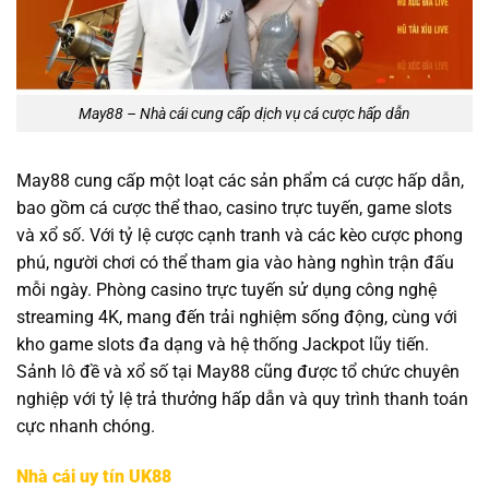
May88 – Nhà cái cung cấp dịch vụ cá cược hấp dẫn
May88 cung cấp một loạt các sản phẩm cá cược hấp dẫn,
bao gồm cá cược thể thao, casino trực tuyến, game slots
và xổ số. Với tỷ lệ cược cạnh tranh và các kèo cược phong
phú, người chơi có thể tham gia vào hàng nghìn trận đấu
mỗi ngày. Phòng casino trực tuyến sử dụng công nghệ
streaming 4K, mang đến trải nghiệm sống động, cùng với
kho game slots đa dạng và hệ thống Jackpot lũy tiến.
Sảnh lô đề và xổ số tại May88 cũng được tổ chức chuyên
nghiệp với tỷ lệ trả thưởng hấp dẫn và quy trình thanh toán
cực nhanh chóng.
Nhà cái uy tín UK88