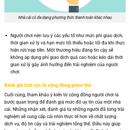
Nhà cái có đa dạng phương thức thanh toán khác nhau
Người chơi nên lưu ý các yếu tố như mức phí giao dịch,
thời gian xử lý và hạn mức tối thiểu hoặc tối đa khi thực
hiện rút/nạp tiền. Một thương hiệu đáng tin cậy sẽ
không áp dụng phí giao dịch quá cao hoặc kéo dài thời
gian xử lý gây ảnh hưởng đến trải nghiệm của người
chơi.
Đánh giá tích cực từ cộng đồng game thủ
Cuối cùng, tham khảo ý kiến từ cộng đồng người chơi là
bước quan trọng để đánh giá mức độ uy tín của một nhà
cái. Những nhận xét, đánh giá từ những người đã từng trải
nghiệm sẽ cung cấp cái nhìn thực tế hơn về chất lượng
dịch vụ, độ tin cậy và trải nghiệm tổng thể. Điều này giúp