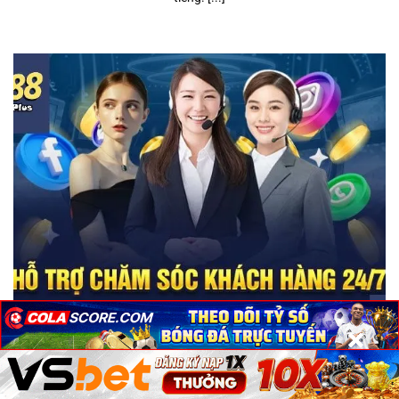
×
×
×
SKY88 – Thiên đường giải trí trực tuyến cho các tay chơi
October 16, 2024
Nhà cái uy tín SKY88 chưa từng khiến hội viên phải thất vọng.