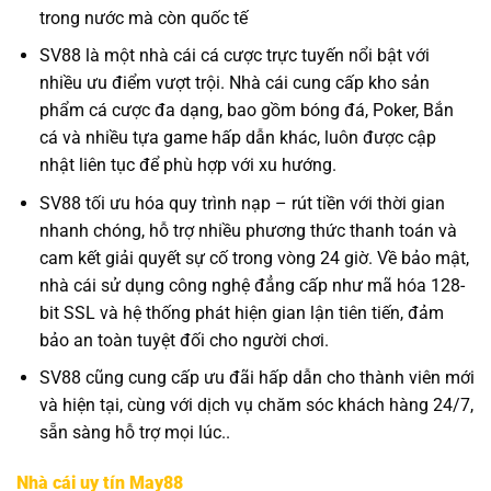
trong nước mà còn quốc tế
SV88 là một nhà cái cá cược trực tuyến nổi bật với
nhiều ưu điểm vượt trội. Nhà cái cung cấp kho sản
phẩm cá cược đa dạng, bao gồm bóng đá, Poker, Bắn
cá và nhiều tựa game hấp dẫn khác, luôn được cập
nhật liên tục để phù hợp với xu hướng.
SV88 tối ưu hóa quy trình nạp – rút tiền với thời gian
nhanh chóng, hỗ trợ nhiều phương thức thanh toán và
cam kết giải quyết sự cố trong vòng 24 giờ. Về bảo mật,
nhà cái sử dụng công nghệ đẳng cấp như mã hóa 128-
bit SSL và hệ thống phát hiện gian lận tiên tiến, đảm
bảo an toàn tuyệt đối cho người chơi.
SV88 cũng cung cấp ưu đãi hấp dẫn cho thành viên mới
và hiện tại, cùng với dịch vụ chăm sóc khách hàng 24/7,
sẵn sàng hỗ trợ mọi lúc..
Nhà cái uy tín May88