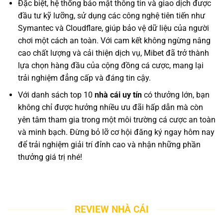
Đặc biệt, hệ thống bảo mật thông tin và giao dịch được
đầu tư kỹ lưỡng, sử dụng các công nghệ tiên tiến như
Symantec và Cloudflare, giúp bảo vệ dữ liệu của người
chơi một cách an toàn. Với cam kết không ngừng nâng
cao chất lượng và cải thiện dịch vụ, Mibet đã trở thành
lựa chọn hàng đầu của cộng đồng cá cược, mang lại
trải nghiệm đẳng cấp và đáng tin cậy.
Với danh sách top 10
nhà cái uy tín
có thưởng lớn, bạn
không chỉ được hưởng nhiều ưu đãi hấp dẫn mà còn
yên tâm tham gia trong một môi trường cá cược an toàn
và minh bạch. Đừng bỏ lỡ cơ hội đăng ký ngay hôm nay
để trải nghiệm giải trí đỉnh cao và nhận những phần
thưởng giá trị nhé!
REVIEW NHÀ CÁI