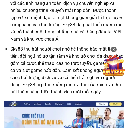
với các tính năng an toàn, dịch vụ chuyên nghiệp và
nhiều chương trình khuyến mãi hấp dẫn. Được thành
lập với sứ mệnh tạo ra một không gian giải trí trực tuyến
công bằng và chất lượng, Sky88 đã phát triển mạnh mẽ
và trở thành một trong những nhà cái hàng đầu tại Việt
Nam và khu vực châu Á.
Sky88 thu hút người chơi nhờ hệ thống bảo mật tiên
✕
tiến, đội ngũ hỗ trợ tận tâm và kho trò chơi đa dạng, bao
gồm cá cược thể thao, casino trực tuyến, game bài, bắn
cá và slot game hấp dẫn. Cam kết không ngừng nâng
cao chất lượng dịch vụ và cải tiến trải nghiệm người
dùng, Sky88 tiếp tục khẳng định vị thế của mình và thu
hút thêm hàng triệu thành viên mới mỗi ngày.