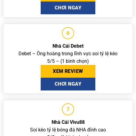
CHƠI NGAY
6
Nhà Cái Debet
Debet – Ông hoàng trong lĩnh vực soi tỷ lệ kèo
5/5 – (1 bình chọn)
XEM REVIEW
CHƠI NGAY
7
Nhà Cái Vivu88
Soi kèo tỷ lệ bóng đá NHA đỉnh cao