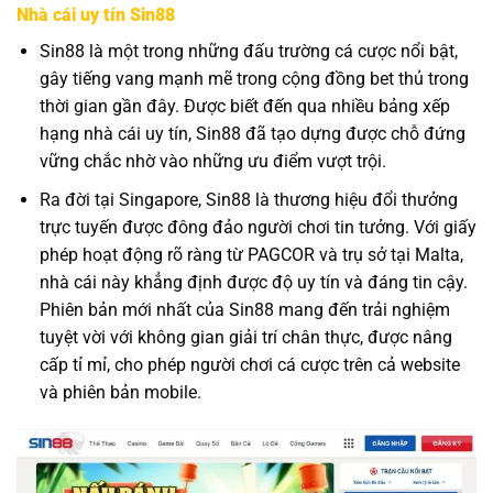
Nhà cái uy tín Sin88
Sin88 là một trong những đấu trường cá cược nổi bật,
gây tiếng vang mạnh mẽ trong cộng đồng bet thủ trong
thời gian gần đây. Được biết đến qua nhiều bảng xếp
hạng nhà cái uy tín, Sin88 đã tạo dựng được chỗ đứng
vững chắc nhờ vào những ưu điểm vượt trội.
Ra đời tại Singapore, Sin88 là thương hiệu đổi thưởng
trực tuyến được đông đảo người chơi tin tưởng. Với giấy
phép hoạt động rõ ràng từ PAGCOR và trụ sở tại Malta,
nhà cái này khẳng định được độ uy tín và đáng tin cậy.
Phiên bản mới nhất của Sin88 mang đến trải nghiệm
tuyệt vời với không gian giải trí chân thực, được nâng
cấp tỉ mỉ, cho phép người chơi cá cược trên cả website
và phiên bản mobile.