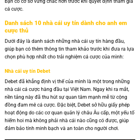
bạn có cơ sở vững chắc hơn trước khi quyết định tham gia
cá cược.
Danh sách 10 nhà cái uy tín dành cho anh em
cược thủ
Dưới đây là danh sách những nhà cái uy tín hàng đầu,
giúp bạn có thêm thông tin tham khảo trước khi đưa ra lựa
chọn phù hợp nhất cho trải nghiệm cá cược của mình:
Nhà cái uy tín Debet
Debet đã khẳng định vị thế của mình là một trong những
nhà cái cá cược hàng đầu tại Việt Nam. Ngay khi ra mắt,
nền tảng này đã thu hút sự quan tâm mạnh mẽ từ cộng
đồng đam mê cá cược. Đặc biệt, Debet sở hữu giấy phép
hoạt động do các cơ quan quản lý châu Âu cấp, một yếu tố
hiếm hoi mà không phải nhà cái nào cũng có được, giúp
đảm bảo tính minh bạch và an toàn cho người chơi.