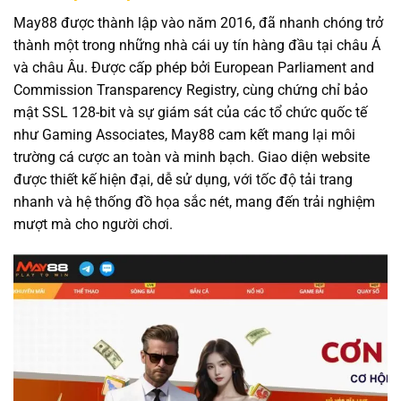
May88 được thành lập vào năm 2016, đã nhanh chóng trở
thành một trong những nhà cái uy tín hàng đầu tại châu Á
và châu Âu. Được cấp phép bởi European Parliament and
Commission Transparency Registry, cùng chứng chỉ bảo
mật SSL 128-bit và sự giám sát của các tổ chức quốc tế
như Gaming Associates, May88 cam kết mang lại môi
trường cá cược an toàn và minh bạch. Giao diện website
được thiết kế hiện đại, dễ sử dụng, với tốc độ tải trang
nhanh và hệ thống đồ họa sắc nét, mang đến trải nghiệm
mượt mà cho người chơi.