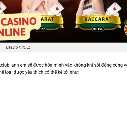
Casino Hitclub
tclub, anh em sẽ được hòa mình vào không khí sôi động cùng v
ể loại được yêu thích có thể kể tới như: