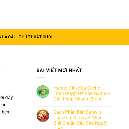
NHÀ CÁI
THỦ THUẬT CHƠI
y
BÀI VIẾT MỚI NHẤT
Hướng Dẫn Xóa Cache
Trình Duyệt Để Vào Game –
hời đây
Giải Pháp Nhanh Chóng
 các
t bên
Cách Phân Biệt Sunwin
Thật Giả: Bí Quyết Nhận
Biết Chuẩn Xác Cho Người
Chơi