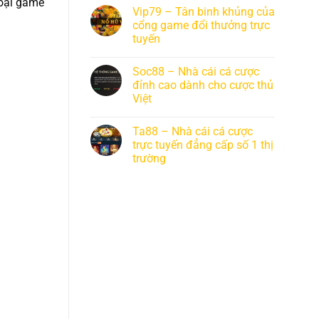
loại game
Vip79 – Tân binh khủng của
cổng game đổi thưởng trực
tuyến
Soc88 – Nhà cái cá cược
đỉnh cao dành cho cược thủ
Việt
Ta88 – Nhà cái cá cược
trực tuyến đẳng cấp số 1 thị
trường