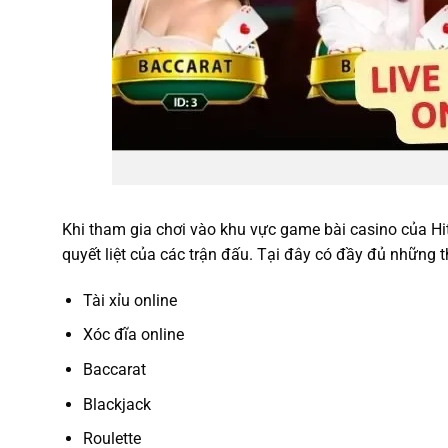
Khi tham gia chơi vào khu vực game bài casino của Hi
quyết liệt của các trận đấu. Tại đây có đầy đủ những th
Tài xỉu online
Xóc đĩa online
Baccarat
Blackjack
Roulette