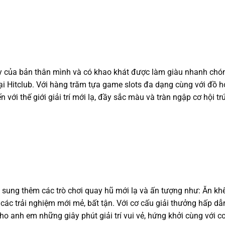
 của bản thân mình và có khao khát được làm giàu nhanh chón
i Hitclub. Với hàng trăm tựa game slots đa dạng cùng với đồ h
ới thế giới giải trí mới lạ, đầy sắc màu và tràn ngập cơ hội tr
 sung thêm các trò chơi quay hũ mới lạ và ấn tượng như: Ăn khế
các trải nghiệm mới mẻ, bất tận. Với cơ cấu giải thưởng hấp dẫn
ho anh em những giây phút giải trí vui vẻ, hứng khởi cùng với c