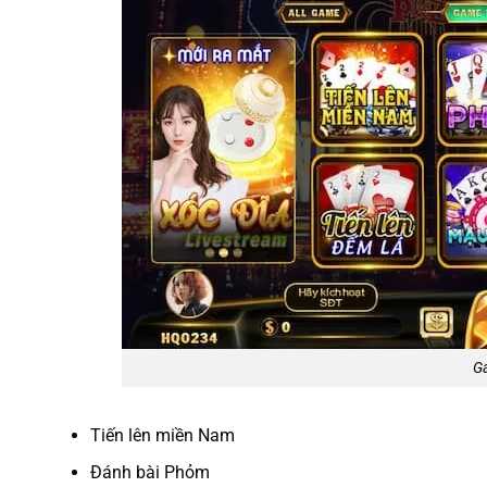
Ga
Tiến lên miền Nam
Đánh bài Phỏm