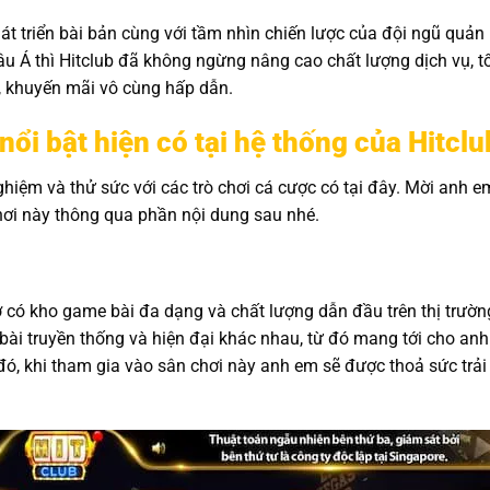
 triển bài bản cùng với tầm nhìn chiến lược của đội ngũ quản l
u Á thì Hitclub đã không ngừng nâng cao chất lượng dịch vụ, t
i, khuyến mãi vô cùng hấp dẫn.
i bật hiện có tại hệ thống của Hitclu
ghiệm và thử sức với các trò chơi cá cược có tại đây. Mời anh 
chơi này thông qua phần nội dung sau nhé.
 có kho game bài đa dạng và chất lượng dẫn đầu trên thị trườn
bài truyền thống và hiện đại khác nhau, từ đó mang tới cho an
o đó, khi tham gia vào sân chơi này anh em sẽ được thoả sức trả