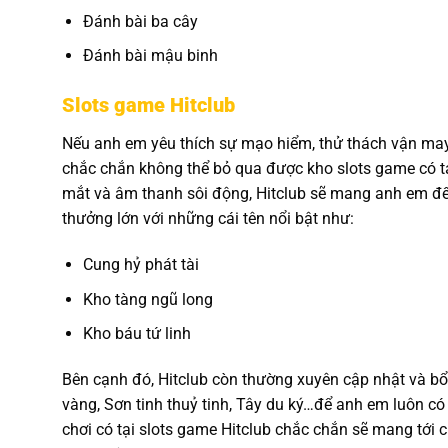
Đánh bài ba cây
Đánh bài mậu binh
Slots game Hitclub
Nếu anh em yêu thích sự mạo hiểm, thử thách vận may
chắc chắn không thể bỏ qua được kho slots game có tạ
mắt và âm thanh sôi động, Hitclub sẽ mang anh em đến v
thưởng lớn với những cái tên nổi bật như:
Cung hỷ phát tài
Kho tàng ngũ long
Kho báu tứ linh
Bên cạnh đó, Hitclub còn thường xuyên cập nhật và bổ
vàng, Sơn tinh thuỷ tinh, Tây du ký…để anh em luôn có 
chơi có tại slots game Hitclub chắc chắn sẽ mang tới c