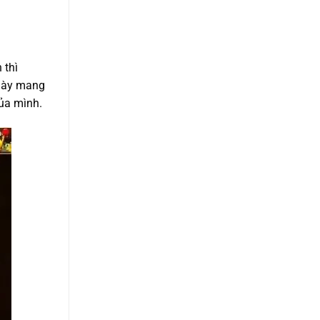
 thì
 này mang
của mình.