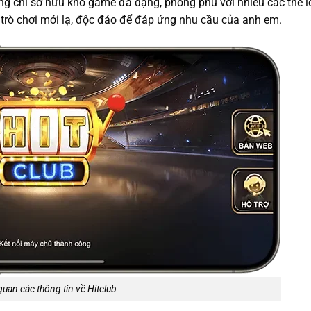
g chỉ sở hữu kho game đa dạng, phong phú với nhiều các thể 
 trò chơi mới lạ, độc đáo để đáp ứng nhu cầu của anh em.
uan các thông tin về Hitclub