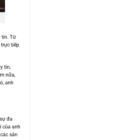
 tín. Từ
trực tiếp
 tín,
êm nữa,
ó, anh
 sự đa
í của anh
 các sản