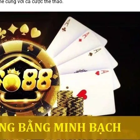
e cùng với cá cược thể thao.