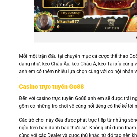
Mỗi một trận đấu tại chuyên mục cá cược thể thao Go
dạng như: kèo Châu Âu, kèo Châu Á, kèo Tài xỉu cùng 
anh em có thêm nhiều lựa chọn cùng với cơ hội nhận 
Casino trực tuyến Go88
Đến với casino trực tuyến Go88 anh em sẽ được trải ng
gồm có những trò chơi vô cùng nổi tiếng có thể kể tới n
Các trò chơi này đều được phát trực tiếp từ những sò
ngồi trên bàn đánh bạc thực sự. Không chỉ được tham g
cùng với các Dealer và cược thủ khác, từ đó tạo nên 