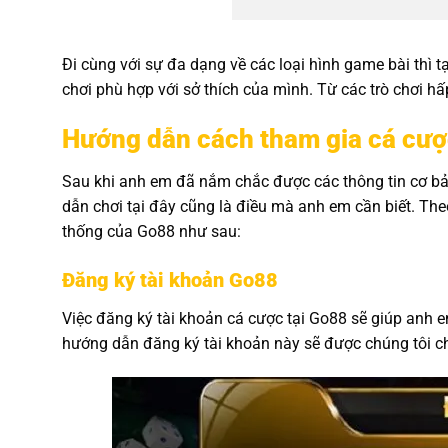
Đi cùng với sự đa dạng về các loại hình game bài thì
chơi phù hợp với sở thích của mình. Từ các trò chơi h
Hướng dẫn cách tham gia cá cược
Sau khi anh em đã nắm chắc được các thông tin cơ bản
dẫn chơi tại đây cũng là điều mà anh em cần biết. The
thống của Go88 như sau:
Đăng ký tài khoản Go88
Việc đăng ký tài khoản cá cược tại Go88 sẽ giúp anh 
hướng dẫn đăng ký tài khoản này sẽ được chúng tôi chi