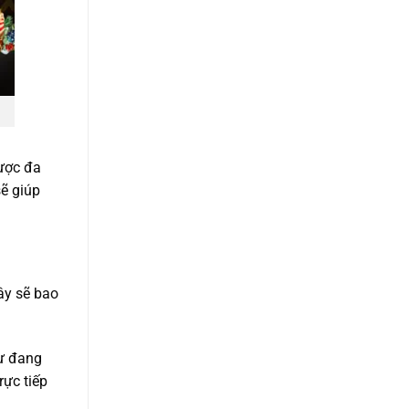
ược đa
ẽ giúp
ây sẽ bao
hư đang
rực tiếp