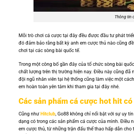
Thông tin 
Mỗi trò chơi cá cược tại đây đều được đầu tư phát tri
đó đảm bảo rằng bất kỳ anh em cược thủ nào cũng đề
chơi tại các sòng bài quốc tế.
Trong một công bố gần đây của tổ chức sòng bài quốc t
chất lượng trên thị trường hiện nay. Điều này cũng đ
đội ngũ nhân viên tại hệ thống cũng làm việc một cách
em hoàn toàn yên tâm khi tham gia tại đây nhé.
Các sản phẩm cá cược hot hit có 
Cũng như
Hitclub
, Go88 không chỉ nổi bật với sự uy tí
dạng có trong các sản phẩm cá cược của mình. Điều nà
em cược thủ, từ những trận đấu thể thao hấp dẫn cho t