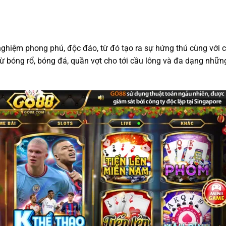
ghiệm phong phú, độc đáo, từ đó tạo ra sự hứng thú cùng với c
từ bóng rổ, bóng đá, quần vợt cho tới cầu lông và đa dạng những