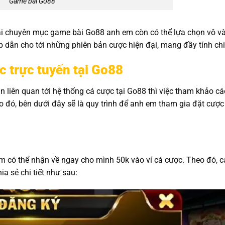
Game bài Go88
 tại chuyên mục game bài Go88 anh em còn có thể lựa chọn vô và
ấp dẫn cho tới những phiên bản cược hiện đại, mang đầy tính chi
 trực tuyến tại Go88
 liên quan tới hệ thống cá cược tại Go88 thì việc tham khảo c
o đó, bên dưới đây sẽ là quy trình để anh em tham gia đặt cược 
em có thể nhận về ngay cho mình 50k vào ví cá cược. Theo đó, 
a sẻ chi tiết như sau: