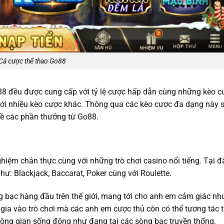
Cá cược thể thao Go88
88 đều được cung cấp với tỷ lệ cược hấp dẫn cùng những kèo c
với nhiều kèo cược khác. Thông qua các kèo cược đa dạng này s
về các phần thưởng từ Go88.
hiệm chân thực cùng với những trò chơi casino nổi tiếng. Tại đ
hư: Blackjack, Baccarat, Poker cùng với Roulette.
ng bạc hàng đầu trên thế giới, mang tới cho anh em cảm giác n
ia vào trò chơi mà các anh em cược thủ còn có thể tương tác t
không gian sống động như đang tại các sòng bạc truyền thống.