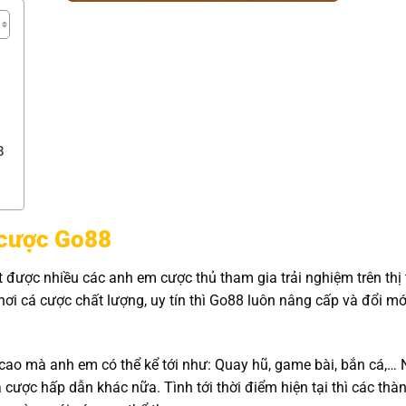
8
 cược Go88
út được nhiều các anh em cược thủ tham gia trải nghiệm trên thị
ơi cá cược chất lượng, uy tín thì Go88 luôn nâng cấp và đổi mớ
í cao mà anh em có thể kể tới như: Quay hũ, game bài, bắn cá,… 
 cược hấp dẫn khác nữa. Tình tới thời điểm hiện tại thì các thàn