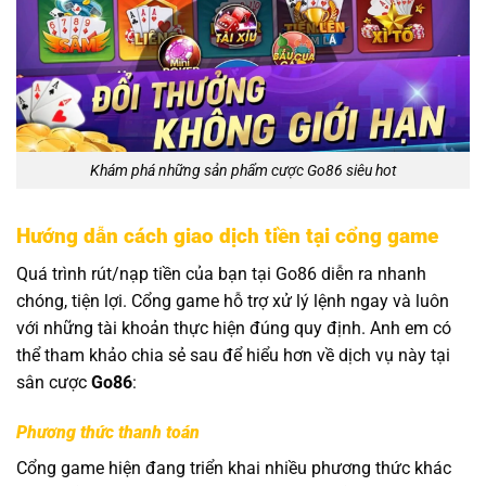
Khám phá những sản phẩm cược Go86 siêu hot
Hướng dẫn cách giao dịch tiền tại cổng game
Quá trình rút/nạp tiền của bạn tại Go86 diễn ra nhanh
chóng, tiện lợi. Cổng game hỗ trợ xử lý lệnh ngay và luôn
với những tài khoản thực hiện đúng quy định. Anh em có
thể tham khảo chia sẻ sau để hiểu hơn về dịch vụ này tại
sân cược
Go86
:
Phương thức thanh toán
Cổng game hiện đang triển khai nhiều phương thức khác