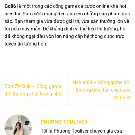
Go86
là một trong các cổng game cá cược online khá hot
hiện tại. Sân cược mang đến anh em những sản phẩm đặc
sắc. Bạn tham gia vừa được giải trí, vừa săn thưởng lớn về
túi nếu may mắn. Để khẳng định vị thế trên thị trường, họ
đã không ngại đầu vốn lớn nâng cấp hệ thống cược trực
tuyến ấn tượng hơn.
Nohu888 – Cổng game đổi
Bom79 Club – Cổng game
thưởng hấp dẫn cho cược
đổi thưởng chất lượng nhất
thủ Việt
PHƯƠNG TOULIVER
Tôi là Phương Touliver chuyên gia của