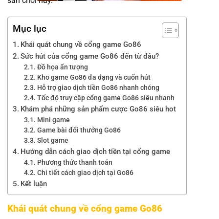
sân chơi này.
Mục lục
Khái quát chung về cổng game Go86
Sức hút của cổng game Go86 đến từ đâu?
Đồ họa ấn tượng
Kho game Go86 đa dạng và cuốn hút
Hỗ trợ giao dịch tiền Go86 nhanh chóng
Tốc độ truy cập cổng game Go86 siêu nhanh
Khám phá những sản phẩm cược Go86 siêu hot
Mini game
Game bài đổi thưởng Go86
Slot game
Hướng dẫn cách giao dịch tiền tại cổng game
Phương thức thanh toán
Chi tiết cách giao dịch tại Go86
Kết luận
Khái quát chung về cổng game Go86