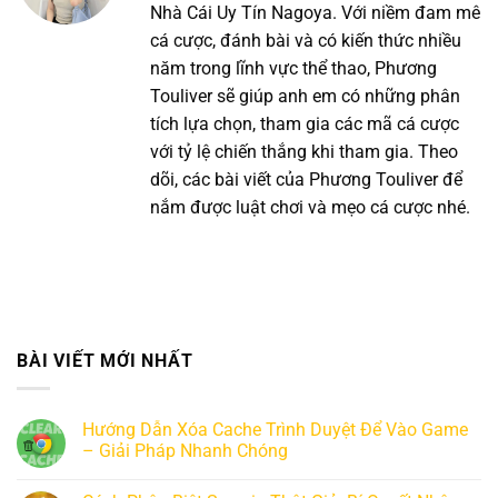
Nhà Cái Uy Tín Nagoya. Với niềm đam mê
cá cược, đánh bài và có kiến thức nhiều
năm trong lĩnh vực thể thao, Phương
Touliver sẽ giúp anh em có những phân
tích lựa chọn, tham gia các mã cá cược
với tỷ lệ chiến thắng khi tham gia. Theo
dõi, các bài viết của Phương Touliver để
nắm được luật chơi và mẹo cá cược nhé.
BÀI VIẾT MỚI NHẤT
Hướng Dẫn Xóa Cache Trình Duyệt Để Vào Game
– Giải Pháp Nhanh Chóng