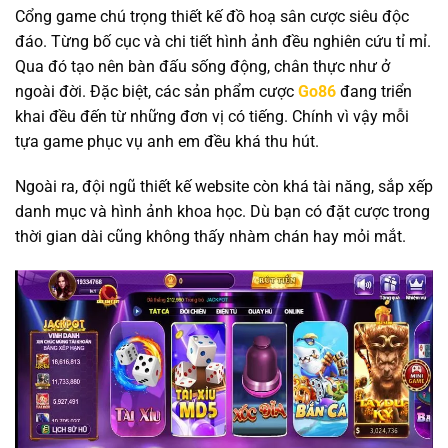
Cổng game chú trọng thiết kế đồ hoạ sân cược siêu độc
đáo. Từng bố cục và chi tiết hình ảnh đều nghiên cứu tỉ mỉ.
Qua đó tạo nên bàn đấu sống động, chân thực như ở
ngoài đời. Đặc biệt, các sản phẩm cược
Go86
đang triển
khai đều đến từ những đơn vị có tiếng. Chính vì vậy mỗi
tựa game phục vụ anh em đều khá thu hút.
Ngoài ra, đội ngũ thiết kế website còn khá tài năng, sắp xếp
danh mục và hình ảnh khoa học. Dù bạn có đặt cược trong
thời gian dài cũng không thấy nhàm chán hay mỏi mắt.