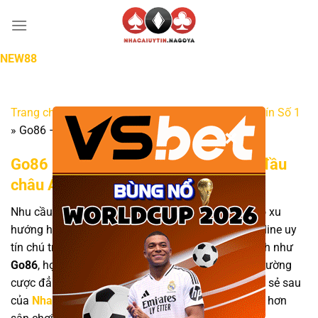
Skip
to
content
NEW88
Trang chủ
»
Review nhà cái - Top Các Nhà Cái Uy Tín Số 1
×
»
Go86 – Cổng game trực tuyến hàng đầu châu Á
Go86 – Cổng game trực tuyến hàng đầu
châu Á
Nhu cầu giải trí của giới cược thủ tăng dần lên theo xu
hướng hiện đại. Điều này đã khiến các sân chơi online uy
tín chú trọng hơn đến chất lượng phục vụ. Điển hình như
Go86
, họ đang làm khá tốt nhiệm vụ tạo nên môi trường
cược đẳng cấp phục vụ hội viên. Đừng bỏ qua chia sẻ sau
của
Nhacaiuytin.nagoya
nếu bạn muốn tìm hiểu rõ hơn