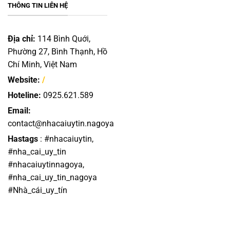
THÔNG TIN LIÊN HỆ
Địa chỉ:
114 Bình Quới,
Phường 27, Bình Thạnh, Hồ
Chí Minh, Việt Nam
Website:
/
Hoteline:
0925.621.589
Email:
contact@nhacaiuytin.nagoya
Hastags
: #nhacaiuytin,
#nha_cai_uy_tin
#nhacaiuytinnagoya,
#nha_cai_uy_tin_nagoya
#Nhà_cái_uy_tín