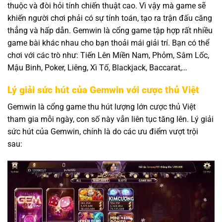
thuộc và đòi hỏi tính chiến thuật cao. Vì vậy mà game sẽ
khiến người chơi phải có sự tính toán, tạo ra trận đấu căng
thẳng và hấp dẫn. Gemwin là cổng game tập hợp rất nhiều
game bài khác nhau cho bạn thoải mái giải trí. Bạn có thể
chơi với các trò như: Tiến Lên Miền Nam, Phỏm, Sâm Lốc,
Mậu Binh, Poker, Liêng, Xì Tố, Blackjack, Baccarat,…
Lý giải sức hút của Gemwin với cược thủ Việt
Gemwin là cổng game thu hút lượng lớn cược thủ Việt
tham gia mỗi ngày, con số này vẫn liên tục tăng lên. Lý giải
sức hút của Gemwin, chính là do các ưu điểm vượt trội
sau: