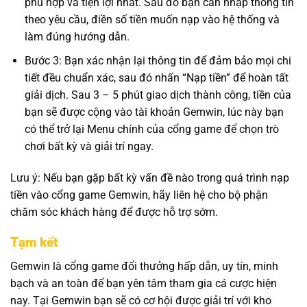
phù hợp và tiện lợi nhất. Sau đó bạn cần nhập thông tin
theo yêu cầu, điền số tiền muốn nạp vào hệ thống và
làm đúng hướng dẫn.
Bước 3: Bạn xác nhận lại thông tin để đảm bảo mọi chi
tiết đều chuẩn xác, sau đó nhấn “Nạp tiền” để hoàn tất
giải dịch. Sau 3 – 5 phút giao dịch thành công, tiền của
bạn sẽ được cộng vào tài khoản Gemwin, lúc này bạn
có thể trở lại Menu chính của cổng game để chọn trò
chơi bất kỳ và giải trí ngay.
Lưu ý: Nếu bạn gặp bất kỳ vấn đề nào trong quá trình nạp
tiền vào cổng game Gemwin, hãy liên hệ cho bộ phận
chăm sóc khách hàng để được hỗ trợ sớm.
Tạm kết
Gemwin là cổng game đổi thưởng hấp dẫn, uy tín, minh
bạch và an toàn để bạn yên tâm tham gia cá cược hiện
nay. Tại Gemwin bạn sẽ có cơ hội được giải trí với kho