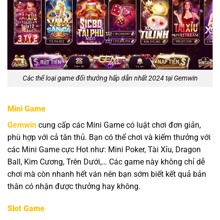
Các thể loại game đổi thưởng hấp dẫn nhất 2024 tại Gemwin
Mini Game
Gemwin
cung cấp các Mini Game có luật chơi đơn giản,
phù hợp với cả tân thủ. Bạn có thể chơi và kiếm thưởng với
các Mini Game cực Hot như: Mini Poker, Tài Xỉu, Dragon
Ball, Kim Cương, Trên Dưới,… Các game này không chỉ dễ
chơi mà còn nhanh hết ván nên bạn sớm biết kết quả bản
thân có nhận được thưởng hay không.
Slot Game