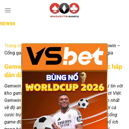
Skip
to
content
NEW88
Trang chủ
»
Thủ Thuật Chơi - Nhà Cái Uy Tín
»
Gemwin –
×
Cổng game đổi thưởng cực hấp dẫn dành cho đại gia
Gemwin – Cổng game đổi thưởng cực hấp
dẫn dành cho đại gia
Gemwin dù là cổng game đổi thưởng mới, nhưng sự tín với
kho game chất lượng đã thu hút lượng lớn người chơi Việt.
Gemwin cũng là cổng game cho bạn sự yên tâm cao nhất
về độ an toàn, tính bảo mật và sự công bằng khi chơi cá
cược trực tuyến hiện nay. Bạn muốn hiểu rõ hơn về cổng
game đổi thưởng Gemwin, hãy đọc ngay kiến thức bổ ích