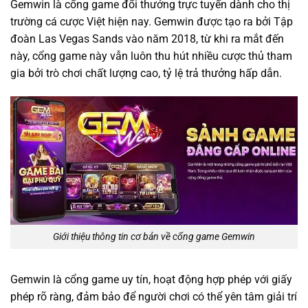
Gemwin là cổng game đổi thưởng trực tuyến dành cho thị
trường cá cược Việt hiện nay. Gemwin được tạo ra bởi Tập
đoàn Las Vegas Sands vào năm 2018, từ khi ra mắt đến
này, cổng game này vẫn luôn thu hút nhiều cược thủ tham
gia bởi trò chơi chất lượng cao, tỷ lệ trả thưởng hấp dẫn.
Giới thiệu thông tin cơ bản về cổng game Gemwin
Gemwin là cổng game uy tín, hoạt động hợp phép với giấy
phép rõ ràng, đảm bảo để người chơi có thể yên tâm giải trí