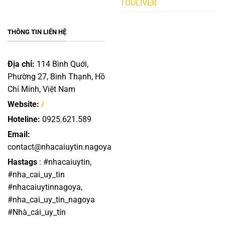
TOULIVER
THÔNG TIN LIÊN HỆ
Địa chỉ:
114 Bình Quới,
Phường 27, Bình Thạnh, Hồ
Chí Minh, Việt Nam
Website:
/
Hoteline:
0925.621.589
Email:
contact@nhacaiuytin.nagoya
Hastags
: #nhacaiuytin,
#nha_cai_uy_tin
#nhacaiuytinnagoya,
#nha_cai_uy_tin_nagoya
#Nhà_cái_uy_tín