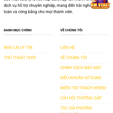
dịch vụ hỗ trợ chuyên nghiệp, mang đến trải nghiệm an
toàn và công bằng cho mọi thành viên.
DANH MỤC CHÍNH
VỀ CHÚNG TÔI
NHÀ CÁI UY TÍN
LIÊN HỆ
THỦ THUẬT CHƠI
VỀ CHÚNG TÔI
CHÍNH SÁCH BÁO MẬT
ĐIỀU KHOẢN SỬ DỤNG
MIỄN TRỪ TRÁCH NHIỆM
CÂU HỎI THƯỜNG GẶP
TÁC GIẢ PHƯƠNG