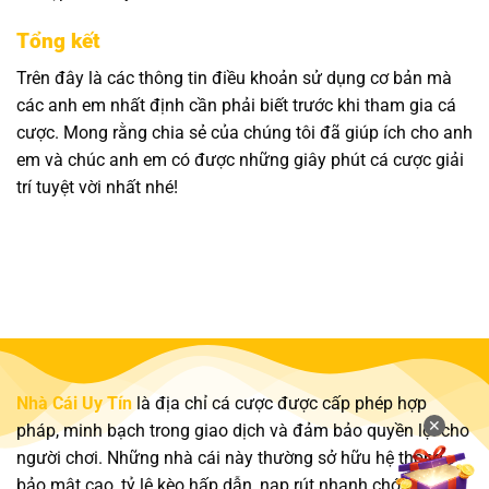
Tổng kết
Trên đây là các thông tin điều khoản sử dụng cơ bản mà
các anh em nhất định cần phải biết trước khi tham gia cá
cược. Mong rằng chia sẻ của chúng tôi đã giúp ích cho anh
em và chúc anh em có được những giây phút cá cược giải
trí tuyệt vời nhất nhé!
Nhà Cái Uy Tín
là địa chỉ cá cược được cấp phép hợp
✕
pháp, minh bạch trong giao dịch và đảm bảo quyền lợi cho
người chơi. Những nhà cái này thường sở hữu hệ thống
bảo mật cao, tỷ lệ kèo hấp dẫn, nạp rút nhanh chóng và