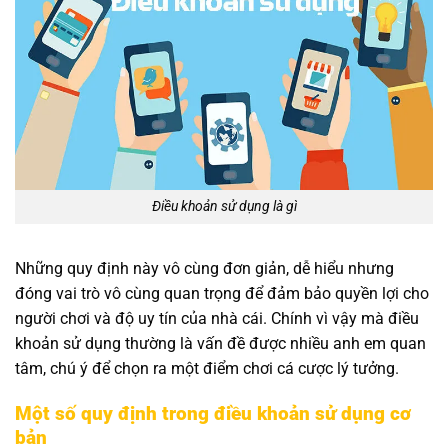
Điều khoản sử dụng là gì
Những quy định này vô cùng đơn giản, dễ hiểu nhưng
đóng vai trò vô cùng quan trọng để đảm bảo quyền lợi cho
người chơi và độ uy tín của nhà cái. Chính vì vậy mà điều
khoản sử dụng thường là vấn đề được nhiều anh em quan
tâm, chú ý để chọn ra một điểm chơi cá cược lý tưởng.
Một số quy định trong điều khoản sử dụng cơ
bản