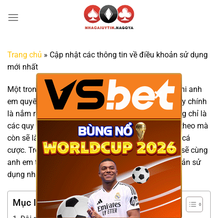
Skip
to
content
Trang chủ
»
Cập nhật các thông tin về điều khoản sử dụng
mới nhất
×
Một trong những điều quan trọng và cơ bản nhất khi anh
em quyết định tham gia cá cược trực tuyến hiện nay chính
là nắm rõ được các
điều khoản sử dụng
. Đây không chỉ là
các quy định mà anh em cần phải thực hiện đúng theo mà
còn sẽ là cơ sở để đảm bảo quyền lợi khi tham gia cá
cược. Trong bài viết dưới đây,
nhacaiuytin.nagoya
sẽ cùng
anh em tìm hiểu những thông tin có trong điều khoản sử
dụng nhất định cần phải biết dưới đây.
Mục lục