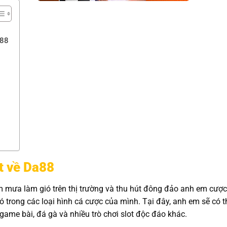
a88
t về Da88
m mưa làm gió trên thị trường và thu hút đông đảo anh em cược
 trong các loại hình cá cược của mình. Tại đây, anh em sẽ có 
, game bài, đá gà và nhiều trò chơi slot độc đáo khác.