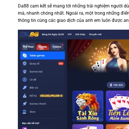
Da88 cam kết sẽ mang tới những trải nghiệm người dùng
mà, nhanh chóng nhất. Ngoài ra, một trong những điể
thông tin cùng các giao dịch của anh em luôn được an