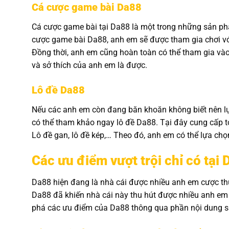
Cá cược game bài Da88
Cá cược game bài tại Da88 là một trong những sản phẩ
cược game bài Da88, anh em sẽ được tham gia chơi với 
Đồng thời, anh em cũng hoàn toàn có thể tham gia vào
và sở thích của anh em là được.
Lô đề Da88
Nếu các anh em còn đang băn khoăn không biết nên lựa
có thể tham khảo ngay lô đề Da88. Tại đây cung cấp t
Lô đề gan, lô đề kép,… Theo đó, anh em có thể lựa ch
Các ưu điểm vượt trội chỉ có tại
Da88 hiện đang là nhà cái được nhiều anh em cược th
Da88 đã khiến nhà cái này thu hút được nhiều anh em
phá các ưu điểm của Da88 thông qua phần nội dung s