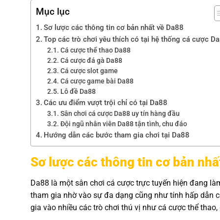
Mục lục
Sơ lược các thông tin cơ bản nhất về Da88
Top các trò chơi yêu thích có tại hệ thống cá cược D
Cá cược thể thao Da88
Cá cược đá gà Da88
Cá cược slot game
Cá cược game bài Da88
Lô đề Da88
Các ưu điểm vượt trội chỉ có tại Da88
Sân chơi cá cược Da88 uy tín hàng đầu
Đội ngũ nhân viên Da88 tận tình, chu đáo
Hướng dẫn các bước tham gia chơi tại Da88
Sơ lược các thông tin cơ bản nhấ
Da88 là một sân chơi cá cược trực tuyến hiện đang là
tham gia nhờ vào sự đa dạng cũng như tính hấp dẫn có
gia vào nhiều các trò chơi thú vị như cá cược thể thao