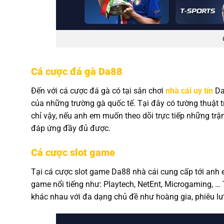
Cá cược đá gà Da88
Đến với cá cược đá gà có tại sân chơi
nhà cái uy tín
Da
của những trường gà quốc tế. Tại đây có tường thuật t
chỉ vậy, nếu anh em muốn theo dõi trực tiếp những trận
đáp ứng đầy đủ được.
Cá cược slot game
Tại cá cược slot game Da88 nhà cái cung cấp tới anh
game nổi tiếng như: Playtech, NetEnt, Microgaming, …
khác nhau với đa dạng chủ đề như hoàng gia, phiêu lưu