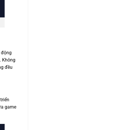
i động
u. Không
ũng đều
triển
tựa game