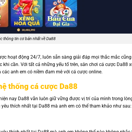
c thông tin cơ bản nhất về Da88
được hoạt động 24/7, luôn sẵn sàng giải đáp mọi thắc mắc cũng
c khi cần. Với tất cả những yếu tố trên, sân chơi cá cược Da88 
ả các anh em có niềm đam mê với cá cược online.
i hệ thống cá cược Da88
 hiện nay Da88 vẫn luôn giữ vững được vị trí của mình trong lòn
c yêu thích nhất tại Da88 mà anh em có thể tham khảo như sau:
yêu thích nhất tại Da88 mà anh em không thể nào không nhắc t