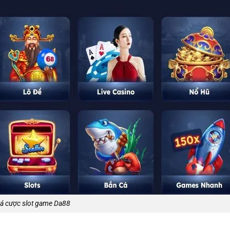
á cược slot game Da88