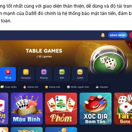
 tốt nhất cùng với giao diện thân thiện, dễ dùng và độ tải tra
m mạnh của Da88 đó chính là hệ thống bảo mật tân tiến, đảm 
 toàn.