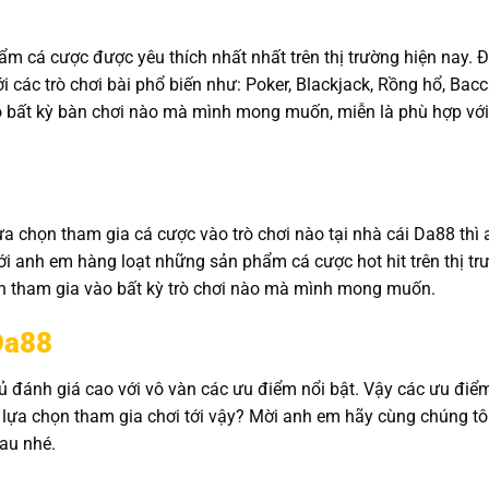
m cá cược được yêu thích nhất nhất trên thị trường hiện nay. Đ
các trò chơi bài phổ biến như: Poker, Blackjack, Rồng hổ, Bacc
 bất kỳ bàn chơi nào mà mình mong muốn, miễn là phù hợp với 
 chọn tham gia cá cược vào trò chơi nào tại nhà cái Da88 thì
ới anh em hàng loạt những sản phẩm cá cược hot hit trên thị tr
ọn tham gia vào bất kỳ trò chơi nào mà mình mong muốn.
 Da88
ủ đánh giá cao với vô vàn các ưu điểm nổi bật. Vậy các ưu điể
 lựa chọn tham gia chơi tới vậy? Mời anh em hãy cùng chúng t
au nhé.