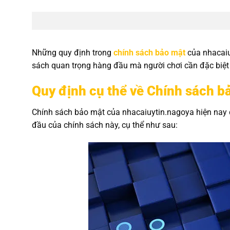
Những quy định trong
chính sách bảo mật
của nhacaiu
sách quan trọng hàng đầu mà người chơi cần đặc biệt 
Quy định cụ thể về Chính sách b
Chính sách bảo mật của nhacaiuytin.nagoya hiện nay 
đầu của chính sách này, cụ thể như sau: