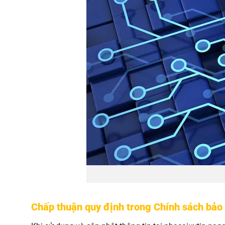
Chấp thuận quy định trong Chính sách bảo