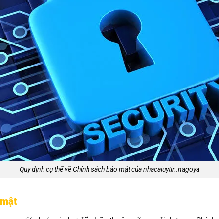
Quy định cụ thể về Chính sách bảo mật của nhacaiuytin.nagoya
 mật