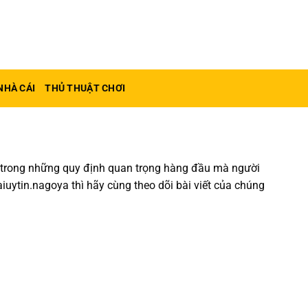
NHÀ CÁI
THỦ THUẬT CHƠI
ột trong những quy định quan trọng hàng đầu mà người
aiuytin.nagoya thì hãy cùng theo dõi bài viết của chúng