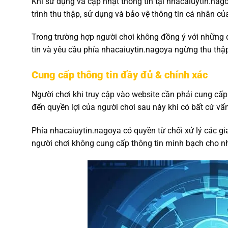
Khi sử dụng và cập nhật thông tin tại nhacaiuytin.nag
trình thu thập, sử dụng và bảo vệ thông tin cá nhân 
Trong trường hợp người chơi không đồng ý với những q
tin và yêu cầu phía nhacaiuytin.nagoya ngừng thu thập 
Cung cấp thông tin đầy đủ & chính xác
Người chơi khi truy cập vào website cần phải cung cấp 
đến quyền lợi của người chơi sau này khi có bất cứ vấn đ
Phía nhacaiuytin.nagoya có quyền từ chối xử lý các gi
người chơi không cung cấp thông tin minh bạch cho nh