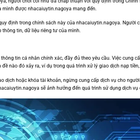
oya, người chơi coi như đã chấp thuận với quy định trong Chính
của mình được nhacaiuytin.nagoya mang đến.
uy định trong chính sách này của nhacaiuytin.nagoya. Người c
thông tin, dữ liệu riêng tư của mình.
thông tin cá nhân chính xác, đầy đủ theo yêu cầu. Việc cung cấ
ề nào đó xảy ra, ví dụ trong quá trình xử lý giao dịch nạp tiền, 
ao dịch hoặc khóa tài khoản, ngừng cung cấp dịch vụ cho người
acaiuytin.nagoya sẽ ảnh hưởng đến quá trình sử dụng dịch vụ c