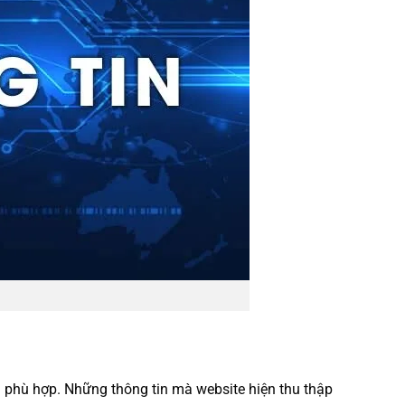
g phù hợp. Những thông tin mà website hiện thu thập