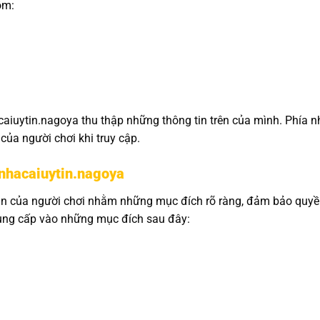
ồm:
acaiuytin.nagoya thu thập những thông tin trên của mình. Phía 
của người chơi khi truy cập.
 nhacaiuytin.nagoya
ân của người chơi nhằm những mục đích rõ ràng, đảm bảo quyền 
cung cấp vào những mục đích sau đây: