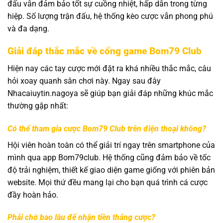
đấu vẫn đảm bảo tốt sự cuồng nhiệt, hấp dẫn trong từng
hiệp. Số lượng trận đấu, hệ thống kèo cược vẫn phong phú
và đa dạng.
Giải đáp thắc mắc về cổng game Bom79 Club
Hiện nay các tay cược mới đặt ra khá nhiều thắc mắc, câu
hỏi xoay quanh sân chơi này. Ngay sau đây
Nhacaiuytin.nagoya sẽ giúp bạn giải đáp những khúc mắc
thường gặp nhất:
Có thể tham gia cược Bom79 Club trên điện thoại không?
Hội viên hoàn toàn có thể giải trí ngay trên smartphone của
mình qua app Bom79club. Hệ thống cũng đảm bảo về tốc
độ trải nghiệm, thiết kế giao diện game giống với phiên bản
website. Mọi thứ đều mang lại cho bạn quá trình cá cược
đầy hoàn hảo.
Phải chờ bao lâu để nhận tiền thắng cược?