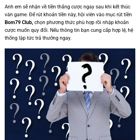
Anh em sẽ nhận về tiền thắng cược ngay sau khi kết thúc
ván game. Để rút khoản tiền này, hội viên vào mục rút tiền
Bom79 Club,
chọn phương thức phù hợp rồi nhập khoản
cược muốn quy đổi. Nếu thông tin bạn cung cấp hợp lệ, hệ
thống lập tức trả thưởng ngay.