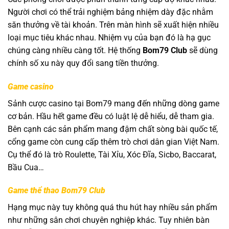
Người chơi có thể trải nghiệm bảng nhiệm dày đặc nhằm
săn thưởng về tài khoản. Trên màn hình sẽ xuất hiện nhiều
loại mục tiêu khác nhau. Nhiệm vụ của bạn đó là hạ gục
chúng càng nhiều càng tốt. Hệ thống
Bom79 Club
sẽ dùng
chính số xu này quy đổi sang tiền thưởng.
Game casino
Sảnh cược casino tại Bom79 mang đến những dòng game
cơ bản. Hầu hết game đều có luật lệ dễ hiểu, dễ tham gia.
Bên cạnh các sản phẩm mang đậm chất sòng bài quốc tế,
cổng game còn cung cấp thêm trò chơi dân gian Việt Nam.
Cụ thể đó là trò Roulette, Tài Xỉu, Xóc Đĩa, Sicbo, Baccarat,
Bầu Cua…
Game thể thao Bom79 Club
Hạng mục này tuy không quá thu hút hay nhiều sản phẩm
như những sân chơi chuyên nghiệp khác. Tuy nhiên bàn