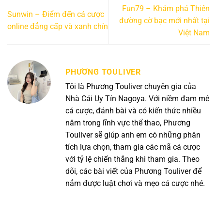
Fun79 – Khám phá Thiên
Sunwin – Điểm đến cá cược
đường cờ bạc mới nhất tại
online đẳng cấp và xanh chín
Việt Nam
PHƯƠNG TOULIVER
Tôi là Phương Touliver chuyên gia của
Nhà Cái Uy Tín Nagoya. Với niềm đam mê
cá cược, đánh bài và có kiến thức nhiều
năm trong lĩnh vực thể thao, Phương
Touliver sẽ giúp anh em có những phân
tích lựa chọn, tham gia các mã cá cược
với tỷ lệ chiến thắng khi tham gia. Theo
dõi, các bài viết của Phương Touliver để
nắm được luật chơi và mẹo cá cược nhé.