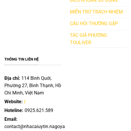
ĐIỀU KHOẢN SỬ DỤNG
MIỄN TRỪ TRÁCH NHIỆM
CÂU HỎI THƯỜNG GẶP
TÁC GIẢ PHƯƠNG
TOULIVER
THÔNG TIN LIÊN HỆ
Địa chỉ:
114 Bình Quới,
Phường 27, Bình Thạnh, Hồ
Chí Minh, Việt Nam
Website:
/
Hoteline:
0925.621.589
Email:
contact@nhacaiuytin.nagoya