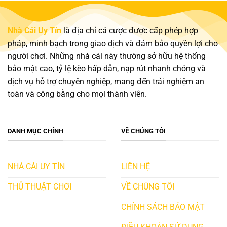
Nhà Cái Uy Tín
là địa chỉ cá cược được cấp phép hợp
pháp, minh bạch trong giao dịch và đảm bảo quyền lợi cho
người chơi. Những nhà cái này thường sở hữu hệ thống
bảo mật cao, tỷ lệ kèo hấp dẫn, nạp rút nhanh chóng và
dịch vụ hỗ trợ chuyên nghiệp, mang đến trải nghiệm an
toàn và công bằng cho mọi thành viên.
DANH MỤC CHÍNH
VỀ CHÚNG TÔI
NHÀ CÁI UY TÍN
LIÊN HỆ
THỦ THUẬT CHƠI
VỀ CHÚNG TÔI
CHÍNH SÁCH BÁO MẬT