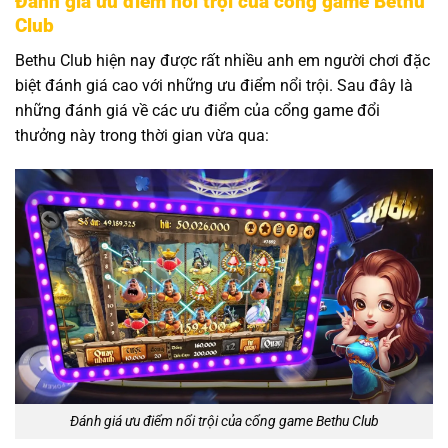
Đánh giá ưu điểm nổi trội của cổng game Bethu
Club
Bethu Club hiện nay được rất nhiều anh em người chơi đặc
biệt đánh giá cao với những ưu điểm nổi trội. Sau đây là
những đánh giá về các ưu điểm của cổng game đổi
thưởng này trong thời gian vừa qua:
Đánh giá ưu điểm nổi trội của cổng game Bethu Club