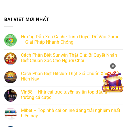
BÀI VIẾT MỚI NHẤT
Hướng Dẫn Xóa Cache Trình Duyệt Để Vào Game
– Giải Pháp Nhanh Chóng
Cách Phân Biệt Sunwin Thật Giả: Bí Quyết Nhận
Biết Chuẩn Xác Cho Người Chơi
✕
Cách Phân Biệt Hitclub Thật Giả Chuẩn Xác Nhất
Hiện Nay
Vin88 – Nhà cái trực tuyến uy tín top đầu thị
trường cá cược
Mibet – Top nhà cái online đáng trải nghiệm nhất
hiện nay