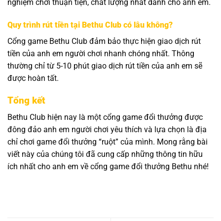
nghiệm chơi thuận tiện, chất lượng nhất dành cho anh em.
Quy trình rút tiền tại Bethu Club có lâu không?
Cổng game Bethu Club đảm bảo thực hiện giao dịch rút
tiền của anh em người chơi nhanh chóng nhất. Thông
thường chỉ từ 5-10 phút giao dịch rút tiền của anh em sẽ
được hoàn tất.
Tổng kết
Bethu Club hiện nay là một cổng game đổi thưởng được
đông đảo anh em người chơi yêu thích và lựa chọn là địa
chỉ chơi game đổi thưởng “ruột” của mình. Mong rằng bài
viết này của chúng tôi đã cung cấp những thông tin hữu
ích nhất cho anh em về cổng game đổi thưởng Bethu nhé!