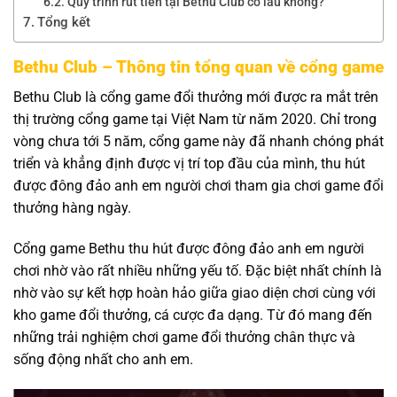
Quy trình rút tiền tại Bethu Club có lâu không?
Tổng kết
Bethu Club – Thông tin tổng quan về cổng game
Bethu Club là cổng game đổi thưởng mới được ra mắt trên
thị trường cổng game tại Việt Nam từ năm 2020. Chỉ trong
vòng chưa tới 5 năm, cổng game này đã nhanh chóng phát
triển và khẳng định được vị trí top đầu của mình, thu hút
được đông đảo anh em người chơi tham gia chơi game đổi
thưởng hàng ngày.
Cổng game Bethu thu hút được đông đảo anh em người
chơi nhờ vào rất nhiều những yếu tố. Đặc biệt nhất chính là
nhờ vào sự kết hợp hoàn hảo giữa giao diện chơi cùng với
kho game đổi thưởng, cá cược đa dạng. Từ đó mang đến
những trải nghiệm chơi game đổi thưởng chân thực và
sống động nhất cho anh em.