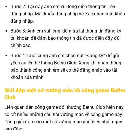
Bước 2: Tại đây anh em vui lòng điền thông tin Tên
đăng nhập, Mật khẩu đăng nhập và Xác nhận mật khẩu
đăng nhập.
Bước 3: Anh em vui lòng kiểm tra lại thông tin đăng ký
tài khoản để đảm bảo thông tin đã được điền đầy đủ,
chính xác.
Bước 4: Cuối cùng anh em chọn nút “Đăng ký” để gửi
yêu cầu lên hệ thống Bethu Club. Xong khi nhận thông
báo thành công anh em sẽ có thể đăng nhập vào tài
khoản của mình.
Giải đáp một số vướng mắc về cổng game Bethu
Club
Liên quan đến cổng game đổi thưởng Bethu Club hiện nay
có rất nhiều những câu hỏi vướng mắc về cổng game này.
Cùng giải đáp cho một số vướng mắc phổ biến nhất ngay
sau đây: