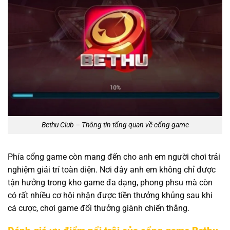
Bethu Club – Thông tin tổng quan về cổng game
Phía cổng game còn mang đến cho anh em người chơi trải
nghiệm giải trí toàn diện. Nơi đây anh em không chỉ được
tận hưởng trong kho game đa dạng, phong phsu mà còn
có rất nhiều cơ hội nhận được tiền thưởng khủng sau khi
cá cược, chơi game đổi thưởng giành chiến thắng.