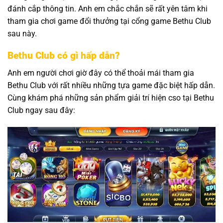
đánh cắp thông tin. Anh em chắc chắn sẽ rất yên tâm khi
tham gia chơi game đổi thưởng tại cổng game Bethu Club
sau này.
Bethu Club có gì hấp dẫn?
Anh em người chơi giờ đây có thể thoải mái tham gia
Bethu Club với rất nhiều những tựa game đặc biệt hấp dẫn.
Cùng khám phá những sản phẩm giải trí hiện cso tại Bethu
Club ngay sau đây: