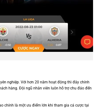
yên nghiệp. Với hơn 20 năm hoạt động thì đây chính
 khách hàng. Đội ngũ nhân viên luôn hỗ trợ chu đáo đến
 chính là một ưu điểm lớn khi tham gia cá cược tại