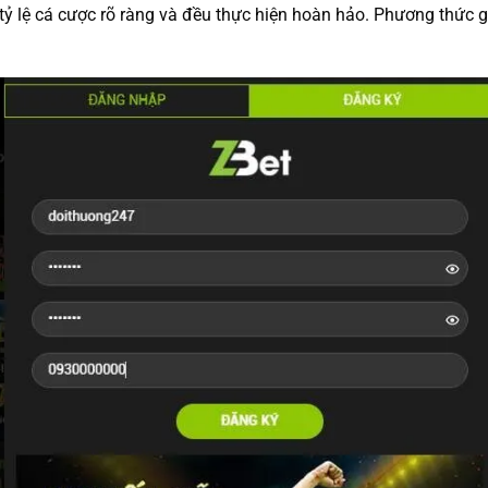
tỷ lệ cá cược rõ ràng và đều thực hiện hoàn hảo. Phương thức gi