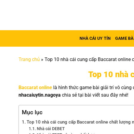
Skip
to
content
NHÀ CÁI UY TÍN
GAME BÀ
Trang chủ
»
Top 10 nhà cái cung cấp Baccarat online 
Top 10 nhà c
Baccarat online
là hình thức game bài giải trí vô cùng
nhacaiuytin.nagoya
chia sẻ tại bài viết sau đây nhé!
Mục lục
Top 10 nhà cái cung cấp Baccarat online chất lượng 
Nhà cái DEBET