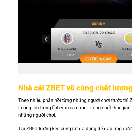
Nhà cái ZBET vô cùng chất lượn
Theo nhiều phản hồi từng những người chơi trước thì 
là ông lớn trong lĩnh vực cá cược. Trong suốt thời gia
những người chơi.
Tại ZBET lượng kèo cũng rất đa dạng để đáp ứng được 