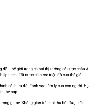
 đầu thế giới trong cả hai thị trường cá cược châu Á
lippines- đất nước cá cược triệu đô của thế giới.
ính sách ưu đãi đánh vào tâm lý của con người. Họ
rị thẻ nạp.
lượng game. Không gian trò chơi thu hút được rất