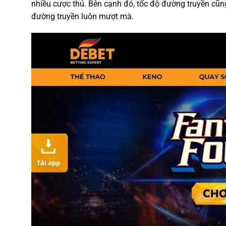
nhiều cược thủ. Bên cạnh đó, tốc độ đường truyền cũn
đường truyền luôn mượt mà.