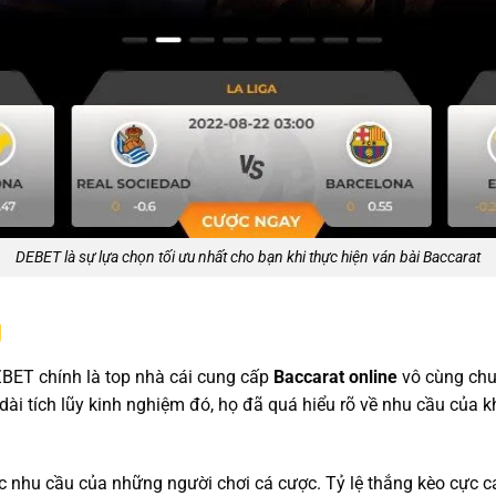
DEBET là sự lựa chọn tối ưu nhất cho bạn khi thực hiện ván bài Baccarat
g
ZBET chính là top nhà cái cung cấp
Baccarat online
vô cùng chu
n dài tích lũy kinh nghiệm đó, họ đã quá hiểu rõ về nhu cầu của
nhu cầu của những người chơi cá cược. Tỷ lệ thắng kèo cực cao