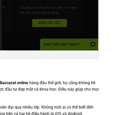
Baccarat online
hàng đầu thế giới, họ cũng không hề
ợc đầu tư đẹp mắt và khoa học. Điều này giúp cho mọi
iện đại qua nhiều lớp. Không một ai có thể biết đến
g trên cả hai hệ điều hành là iOS và Android.