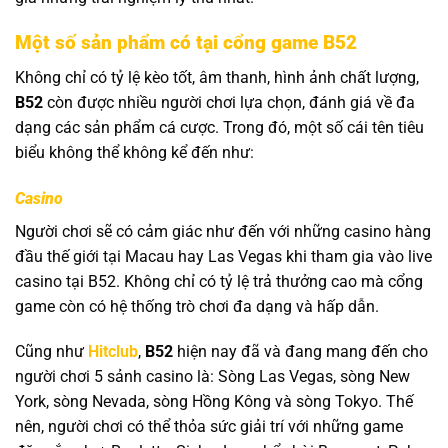
Một số sản phẩm có tại cổng game B52
Không chỉ có tỷ lệ kèo tốt, âm thanh, hình ảnh chất lượng,
B52
còn được nhiều người chơi lựa chọn, đánh giá về đa
dạng các sản phẩm cá cược. Trong đó, một số cái tên tiêu
biểu không thể không kể đến như:
Casino
Người chơi sẽ có cảm giác như đến với những casino hàng
đầu thế giới tại Macau hay Las Vegas khi tham gia vào live
casino tại B52. Không chỉ có tỷ lệ trả thưởng cao mà cổng
game còn có hệ thống trò chơi đa dạng và hấp dẫn.
Cũng như
Hitclub
,
B52
hiện nay đã và đang mang đến cho
người chơi 5 sảnh casino là: Sòng Las Vegas, sòng New
York, sòng Nevada, sòng Hồng Kông và sòng Tokyo. Thế
nên, người chơi có thể thỏa sức giải trí với những game