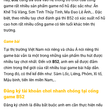
game rất nhiều sản phẩm game nổ hũ đặc sắc như: Ăn
Khế Trả Vàng, Sơn Tinh Thủy Tinh, Ma Đao Lệ Ảnh,… Đặc
biệt, theo nhiều tay chơi đánh giá thì B52 có xác suất nổ hũ
cao hơn rất nhiều cổng game có tên tuổi khác trên thị
trường.
Game bài
Tại thị trường Việt Nam nói riêng và châu Á nói riêng thì
game bài vẫn là một trong những sản phẩm thu hút được
nhiều tay chơi nhất. Đến với
B52
, anh em sẽ được đắm
chìm trong thế giới của rất nhiều loại game bài hấp dẫn.
Trong đó, có thể kể đến như: Sâm Lốc, Liêng, Phỏm, Xì tố,
Mậu binh, tiến lên miền Nam,…
Đăng ký tài khoản chơi nhanh chóng tại cổng
game B52
Đăng ký chính là điều bắt buộc anh em cần thực hiện nếu