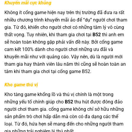
Khuyến mãi cực khủng
Không ít cổng game hiện nay trên thị trường đã đưa ra rất
nhiều chương trình khuyến mãi ảo để “dụ” người chơi tham
gia. Từ đó, khiến cho người chơi có những tâm lý vô cùng
thất vọng. Tuy nhiên, khi tham gia chơi tại
B52
thì anh em
sẽ hoàn toàn không gặp phải vấn đề này. Bởi cổng game
cam kết 100% dành cho người chơi những ưu đãi và
khuyến mãi như với quảng cáo. Vậy nên, dù là người mới
tham gia hay thành viên lâu năm thì cũng sẽ hoàn toàn an
tâm khi tham gia chơi tại cổng game B52.
Kho game thú vị
Kho tàng game khổng lồ và thú vị chính là một trong
những yếu tố chính giúp cho
B52
thu hút được đông đảo
người chơi tham gia. cổng game không chỉ sở hữu những
sản phẩm trò chơi hấp dẫn mà còn có đa dạng các thể
loại. Từ đó, hứa hẹn sẽ mang đến cho những người tham
gia những trải nghiệm lý thú nhất.