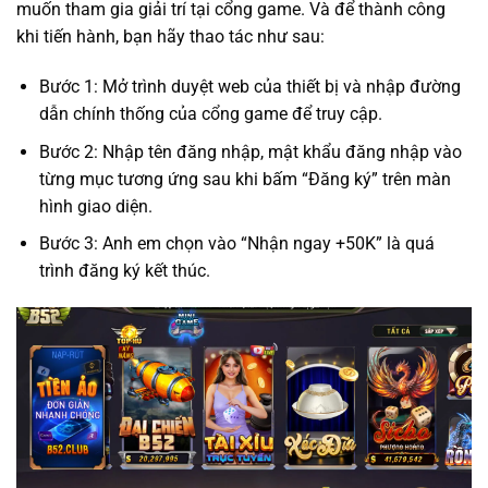
muốn tham gia giải trí tại cổng game. Và để thành công
khi tiến hành, bạn hãy thao tác như sau:
Bước 1: Mở trình duyệt web của thiết bị và nhập đường
dẫn chính thống của cổng game để truy cập.
Bước 2: Nhập tên đăng nhập, mật khẩu đăng nhập vào
từng mục tương ứng sau khi bấm “Đăng ký” trên màn
hình giao diện.
Bước 3: Anh em chọn vào “Nhận ngay +50K” là quá
trình đăng ký kết thúc.