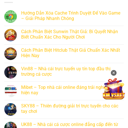
Hướng Dẫn Xóa Cache Trình Duyệt Để Vào Game
– Giải Pháp Nhanh Chóng
Cách Phân Biệt Sunwin Thật Giả: Bí Quyết Nhận
Biết Chuẩn Xác Cho Người Chơi
Cách Phân Biệt Hitclub Thật Giả Chuẩn Xác Nhất
Hiện Nay
Vin88 – Nhà cái trực tuyến uy tín top đầu thị
✕
trường cá cược
Mibet – Top nhà cái online đáng trải nghiệm nhất
hiện nay
SKY88 – Thiên đường giải trí trực tuyến cho các
tay chơi
UK88 – Nhà cái cá cược online đẳng cấp đến từ