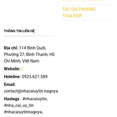
TÁC GIẢ PHƯƠNG
TOULIVER
THÔNG TIN LIÊN HỆ
Địa chỉ:
114 Bình Quới,
Phường 27, Bình Thạnh, Hồ
Chí Minh, Việt Nam
Website:
/
Hoteline:
0925.621.589
Email:
contact@nhacaiuytin.nagoya
Hastags
: #nhacaiuytin,
#nha_cai_uy_tin
#nhacaiuytinnagoya,