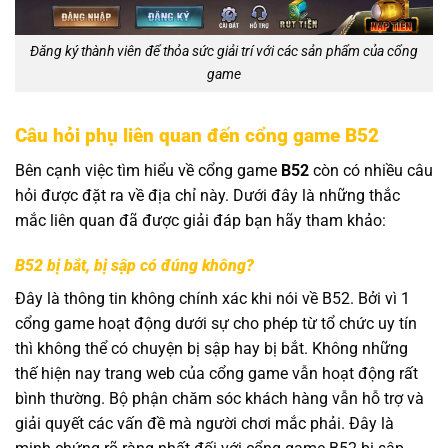
Đăng ký thành viên để thỏa sức giải trí với các sản phẩm của cổng
game
Câu hỏi phụ liên quan đến cổng game B52
Bên cạnh việc tìm hiểu về cổng game
B52
còn có nhiều câu
hỏi được đặt ra về địa chỉ này. Dưới đây là những thắc
mắc liên quan đã được giải đáp bạn hãy tham khảo:
B52 bị bắt, bị sập có đúng không?
Đây là thông tin không chính xác khi nói về B52. Bởi vì 1
cổng game hoạt động dưới sự cho phép từ tổ chức uy tín
thì không thể có chuyện bị sập hay bị bắt. Không những
thế hiện nay trang web của cổng game vẫn hoạt động rất
bình thường. Bộ phận chăm sóc khách hàng vẫn hỗ trợ và
giải quyết các vấn đề mà người chơi mắc phải. Đây là