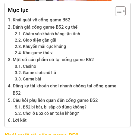
Mục lục
Khái quát về cổng game B52
Đánh giá cổng game B52 cụ thể
Chăm sóc khách hàng tận tình
Giao diện gần gũi
Khuyến mãi cực khủng
Kho game thú vị
Một số sản phẩm có tại cổng game B52
Casino
Game slots nổ hũ
Game bài
Đăng ký tài khoản chơi nhanh chóng tại cổng game
B52
Câu hỏi phụ liên quan đến cổng game B52
B52 bị bắt, bị sập có đúng không?
Chơi ở B52 có an toàn không?
Lời kết