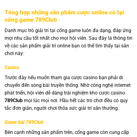
Tổng hợp những sản phẩm cược online có tại
cổng game 789Club
Danh mục trò giải trí tại cổng game luôn đa dạng, đáp ứng
mọi nhu cầu tốt nhất cho mọi hội viên. Sau đây là thông tin
về các sản phẩm giải trí online bạn có thể tìm thấy tại sân
chơi này:
Casino
Trước đây nếu muốn tham gia cược casino bạn phải di
chuyển đến sòng bài truyền thống. Nhờ công nghệ internet
phát triển, hội viên dễ dàng trải nghiệm kho cược casino
789Club
mọi lúc mọi nơi. Hầu hết các trò chơi đều có quy
tắc đơn giản, người chơi thỏa sức giải trí săn thưởng.
Game bài 789Club
Bên cạnh những sản phẩm trên, cổng game còn cung cấp