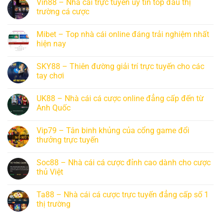
Vin88 – Nhà cái trực tuyến uy tín top đầu thị
trường cá cược
Mibet – Top nhà cái online đáng trải nghiệm nhất
hiện nay
SKY88 – Thiên đường giải trí trực tuyến cho các
tay chơi
UK88 – Nhà cái cá cược online đẳng cấp đến từ
Anh Quốc
Vip79 – Tân binh khủng của cổng game đổi
thưởng trực tuyến
Soc88 – Nhà cái cá cược đỉnh cao dành cho cược
thủ Việt
Ta88 – Nhà cái cá cược trực tuyến đẳng cấp số 1
thị trường