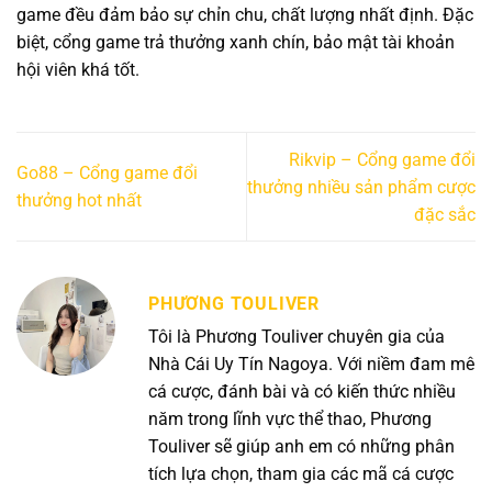
game đều đảm bảo sự chỉn chu, chất lượng nhất định. Đặc
biệt, cổng game trả thưởng xanh chín, bảo mật tài khoản
hội viên khá tốt.
Rikvip – Cổng game đổi
Go88 – Cổng game đổi
thưởng nhiều sản phẩm cược
thưởng hot nhất
đặc sắc
PHƯƠNG TOULIVER
Tôi là Phương Touliver chuyên gia của
Nhà Cái Uy Tín Nagoya. Với niềm đam mê
cá cược, đánh bài và có kiến thức nhiều
năm trong lĩnh vực thể thao, Phương
Touliver sẽ giúp anh em có những phân
tích lựa chọn, tham gia các mã cá cược