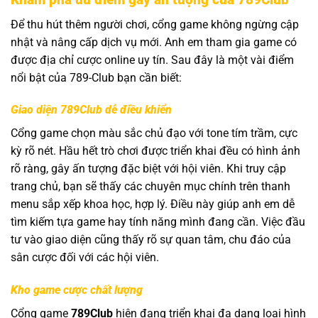
Để thu hút thêm người chơi, cổng game không ngừng cập
nhật và nâng cấp dịch vụ mới. Anh em tham gia game có
được địa chỉ cược online uy tín. Sau đây là một vài điểm
nổi bật của 789-Club bạn cần biết:
Giao diện 789Club dễ điều khiển
Cổng game chọn màu sắc chủ đạo với tone tím trầm, cực
kỳ rõ nét. Hầu hết trò chơi được triển khai đều có hình ảnh
rõ ràng, gây ấn tượng đặc biệt với hội viên. Khi truy cập
trang chủ, bạn sẽ thấy các chuyên mục chính trên thanh
menu sắp xếp khoa học, hợp lý. Điều này giúp anh em dễ
tìm kiếm tựa game hay tính năng mình đang cần. Việc đầu
tư vào giao diện cũng thấy rõ sự quan tâm, chu đáo của
sân cược đối với các hội viên.
Kho game cược chất lượng
Cổng game
789Club
hiện đang triển khai đa dạng loại hình