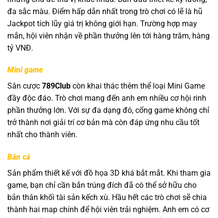
đa sắc màu. Điểm hấp dẫn nhất trong trò chơi có lẽ là hũ
Jackpot tích lũy giá trị không giới hạn. Trường hợp may
mắn, hội viên nhận về phần thưởng lên tới hàng trăm, hàng
tỷ VNĐ.
Mini game
Sân cược
789Club
còn khai thác thêm thể loại Mini Game
đầy độc đáo. Trò chơi mang đến anh em nhiều cơ hội rinh
phần thưởng lớn. Với sự đa dạng đó, cổng game không chỉ
trở thành nơi giải trí cơ bản mà còn đáp ứng nhu cầu tốt
nhất cho thành viên.
Bắn cá
Sản phẩm thiết kế với đồ họa 3D khá bắt mắt. Khi tham gia
game, bạn chỉ cần bắn trúng đích đã có thể sở hữu cho
bản thân khối tài sản kếch xù. Hầu hết các trò chơi sẽ chia
thành hai map chính để hội viên trải nghiệm. Anh em có cơ