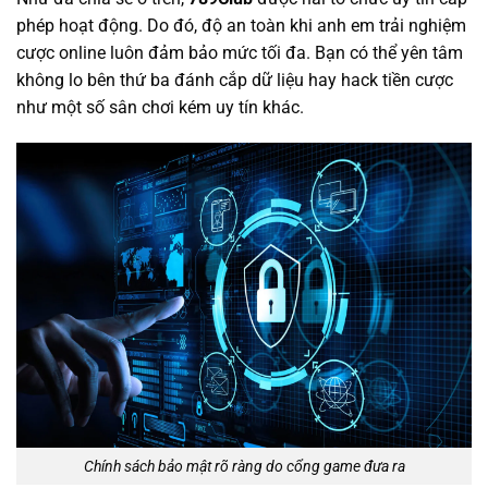
phép hoạt động. Do đó, độ an toàn khi anh em trải nghiệm
cược online luôn đảm bảo mức tối đa. Bạn có thể yên tâm
không lo bên thứ ba đánh cắp dữ liệu hay hack tiền cược
như một số sân chơi kém uy tín khác.
Chính sách bảo mật rõ ràng do cổng game đưa ra