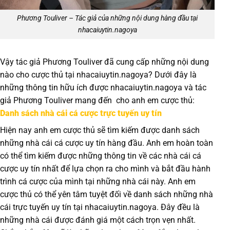
Phương Touliver – Tác giả của những nội dung hàng đầu tại
nhacaiuytin.nagoya
Vậy tác giả Phương Touliver đã cung cấp những nội dung
nào cho cược thủ tại nhacaiuytin.nagoya? Dưới đây là
những thông tin hữu ích được nhacaiuytin.nagoya và tác
giả Phương Touliver mang đến cho anh em cược thủ:
Danh sách nhà cái cá cược trực tuyến uy tín
Hiện nay anh em cược thủ sẽ tìm kiếm được danh sách
những nhà cái cá cược uy tín hàng đầu. Anh em hoàn toàn
có thể tìm kiếm được những thông tin về các nhà cái cá
cược uy tín nhất để lựa chọn ra cho mình và bắt đầu hành
trình cá cược của mình tại những nhà cái này.
Anh em
cược thủ có thể yên tâm tuyệt đối về danh sách những nhà
cái trực tuyến uy tín tại nhacaiuytin.nagoya. Đây đều là
những nhà cái được đánh giá một cách trọn vẹn nhất.