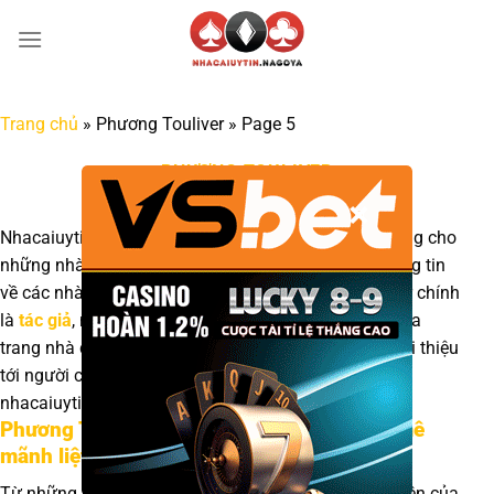
Skip
to
content
Trang chủ
»
Phương Touliver
»
Page 5
PHƯƠNG TOULIVER
×
Nhacaiuytin.nagoya hiện nay đang là trang dành riêng cho
những nhà cái tại Việt Nam và cung cấp đầy đủ thông tin
về các nhà cái dành cho người chơi. Phương Touliver chính
là
tác giả
, người đứng sau làm nên sự thành công của
trang nhà cái này. Ở bài viết sau đây chúng tôi sẽ giới thiệu
tới người chơi về tác giả Phương Touliver của
nhacaiuytin.nagoya, hãy cùng theo dõi ngay nhé!
Phương Touliver – Cô nàng với niềm đam mê
mãnh liệt với công nghệ
Từ những ngày còn nhỏ, Phương Touliver với điều kiện của