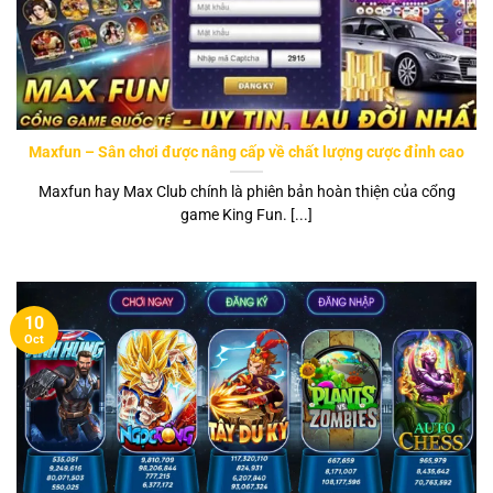
Maxfun – Sân chơi được nâng cấp về chất lượng cược đỉnh cao
Maxfun hay Max Club chính là phiên bản hoàn thiện của cổng
game King Fun. [...]
10
Oct