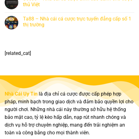
thủ Việt
Ta88 – Nhà cái cá cược trực tuyến đẳng cấp số 1
thị trường
[related_cat]
Nhà Cái Uy Tín
là địa chỉ cá cược được cấp phép hợp
pháp, minh bạch trong giao dịch và đảm bảo quyền lợi cho
người chơi. Những nhà cái này thường sở hữu hệ thống
bảo mật cao, tỷ lệ kèo hấp dẫn, nạp rút nhanh chóng và
dịch vụ hỗ trợ chuyên nghiệp, mang đến trải nghiệm an
toàn và công bằng cho mọi thành viên.