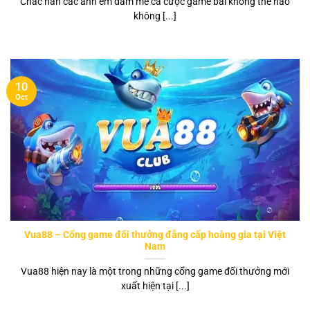
Chắc hẳn các anh em đam mê cá cược game bài không thể nào
không [...]
10
Oct
Vua88 – Cổng game đổi thưởng đẳng cấp hoàng gia tại Việt
Nam
Vua88 hiện nay là một trong những cổng game đổi thưởng mới
xuất hiện tại [...]