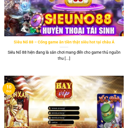
Siêu Nổ 88 – Cổng game ăn tiền thật siêu hot tại châu Á
Siêu Nổ 88 hiện đang là sân chơi mang đến cho game thủ nguồn
thu [...]
10
Oct
✕