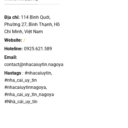
Địa chỉ:
114 Bình Quới,
Phường 27, Bình Thạnh, Hồ
Chí Minh, Việt Nam
Website:
/
Hoteline:
0925.621.589
Email:
contact@nhacaiuytin.nagoya
Hastags
: #nhacaiuytin,
#nha_cai_uy_tin
#nhacaiuytinnagoya,
#nha_cai_uy_tin_nagoya
#Nhà_cái_uy_tín