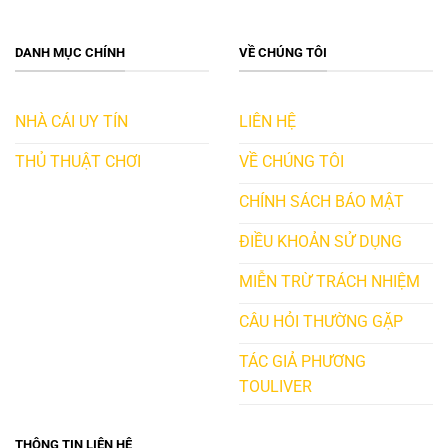
DANH MỤC CHÍNH
VỀ CHÚNG TÔI
NHÀ CÁI UY TÍN
LIÊN HỆ
THỦ THUẬT CHƠI
VỀ CHÚNG TÔI
CHÍNH SÁCH BÁO MẬT
ĐIỀU KHOẢN SỬ DỤNG
MIỄN TRỪ TRÁCH NHIỆM
CÂU HỎI THƯỜNG GẶP
TÁC GIẢ PHƯƠNG
TOULIVER
THÔNG TIN LIÊN HỆ