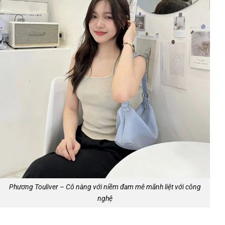
Phương Touliver – Cô nàng với niềm đam mê mãnh liệt với công
nghệ