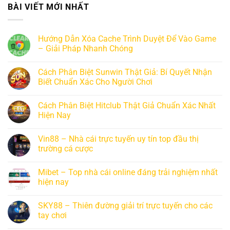
BÀI VIẾT MỚI NHẤT
Hướng Dẫn Xóa Cache Trình Duyệt Để Vào Game
– Giải Pháp Nhanh Chóng
Cách Phân Biệt Sunwin Thật Giả: Bí Quyết Nhận
Biết Chuẩn Xác Cho Người Chơi
Cách Phân Biệt Hitclub Thật Giả Chuẩn Xác Nhất
Hiện Nay
Vin88 – Nhà cái trực tuyến uy tín top đầu thị
trường cá cược
Mibet – Top nhà cái online đáng trải nghiệm nhất
hiện nay
SKY88 – Thiên đường giải trí trực tuyến cho các
tay chơi