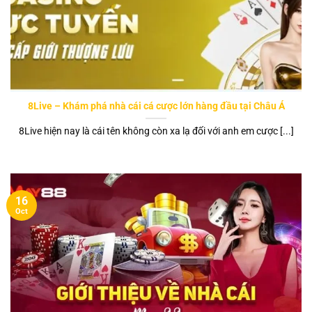
8Live – Khám phá nhà cái cá cược lớn hàng đầu tại Châu Á
8Live hiện nay là cái tên không còn xa lạ đối với anh em cược [...]
16
Oct