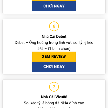
CHƠI NGAY
6
Nhà Cái Debet
Debet – Ông hoàng trong lĩnh vực soi tỷ lệ kèo
5/5 – (1 bình chọn)
XEM REVIEW
CHƠI NGAY
7
Nhà Cái Vivu88
Soi kèo tỷ lệ bóng đá NHA đỉnh cao