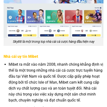
Sky88 là một trong top nhà cái cá cược hàng đầu hiện nay
Nhà cái uy tín Mibet
Mibet ra mắt vào năm 2008, nhanh chóng khẳng định vị
thế là một trong những nhà cái cá cược trực tuyến hàng
đầu tại Việt Nam và quốc tế. Được cấp giấy phép hoạt
động bởi tổ chức Isle of Man, Mibet cam kết cung cấp
dịch vụ chất lượng cao và an toàn tuyệt đối. Nhà cái
này chú trọng vào việc xây dựng một sân chơi minh
bạch, chuyên nghiệp và đạt chuẩn quốc tế.