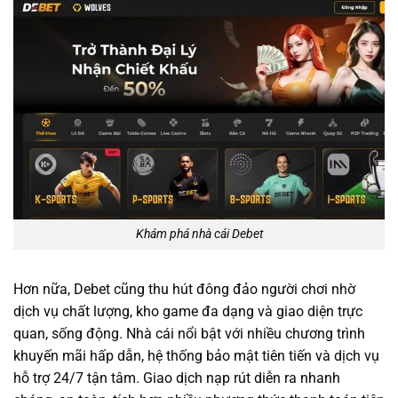
Khám phá nhà cái Debet
Hơn nữa, Debet cũng thu hút đông đảo người chơi nhờ
dịch vụ chất lượng, kho game đa dạng và giao diện trực
quan, sống động. Nhà cái nổi bật với nhiều chương trình
khuyến mãi hấp dẫn, hệ thống bảo mật tiên tiến và dịch vụ
hỗ trợ 24/7 tận tâm. Giao dịch nạp rút diễn ra nhanh