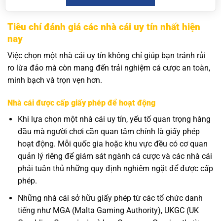
Tiêu chí đánh giá các nhà cái uy tín nhất hiện
nay
Việc chọn một nhà cái uy tín không chỉ giúp bạn tránh rủi
ro lừa đảo mà còn mang đến trải nghiệm cá cược an toàn,
minh bạch và trọn vẹn hơn.
Nhà cái được cấp giấy phép để hoạt động
Khi lựa chọn một nhà cái uy tín, yếu tố quan trọng hàng
đầu mà người chơi cần quan tâm chính là giấy phép
hoạt động. Mỗi quốc gia hoặc khu vực đều có cơ quan
quản lý riêng để giám sát ngành cá cược và các nhà cái
phải tuân thủ những quy định nghiêm ngặt để được cấp
phép.
Những nhà cái sở hữu giấy phép từ các tổ chức danh
tiếng như MGA (Malta Gaming Authority), UKGC (UK