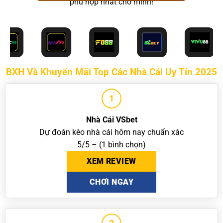
phù hợp nhất cho mình!
BXH Và Khuyến Mãi Top Các Nhà Cái Uy Tín 2025
1
Nhà Cái VSbet
Dự đoán kèo nhà cái hôm nay chuẩn xác
5/5 – (1 bình chọn)
XEM REVIEW
CHƠI NGAY