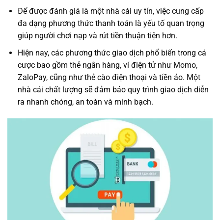
Để được đánh giá là một nhà cái uy tín, việc cung cấp
đa dạng phương thức thanh toán là yếu tố quan trọng
giúp người chơi nạp và rút tiền thuận tiện hơn.
Hiện nay, các phương thức giao dịch phổ biến trong cá
cược bao gồm thẻ ngân hàng, ví điện tử như Momo,
ZaloPay, cũng như thẻ cào điện thoại và tiền ảo. Một
nhà cái chất lượng sẽ đảm bảo quy trình giao dịch diễn
ra nhanh chóng, an toàn và minh bạch.