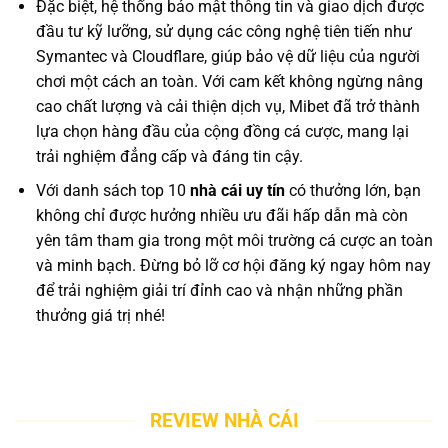
Đặc biệt, hệ thống bảo mật thông tin và giao dịch được
đầu tư kỹ lưỡng, sử dụng các công nghệ tiên tiến như
Symantec và Cloudflare, giúp bảo vệ dữ liệu của người
chơi một cách an toàn. Với cam kết không ngừng nâng
cao chất lượng và cải thiện dịch vụ, Mibet đã trở thành
lựa chọn hàng đầu của cộng đồng cá cược, mang lại
trải nghiệm đẳng cấp và đáng tin cậy.
Với danh sách top 10
nhà cái uy tín
có thưởng lớn, bạn
không chỉ được hưởng nhiều ưu đãi hấp dẫn mà còn
yên tâm tham gia trong một môi trường cá cược an toàn
và minh bạch. Đừng bỏ lỡ cơ hội đăng ký ngay hôm nay
để trải nghiệm giải trí đỉnh cao và nhận những phần
thưởng giá trị nhé!
REVIEW NHÀ CÁI