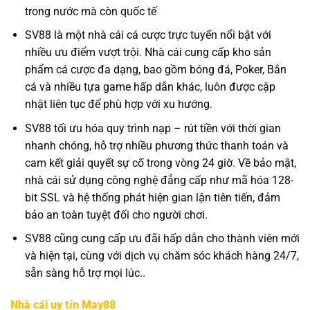
trong nước mà còn quốc tế
SV88 là một nhà cái cá cược trực tuyến nổi bật với
nhiều ưu điểm vượt trội. Nhà cái cung cấp kho sản
phẩm cá cược đa dạng, bao gồm bóng đá, Poker, Bắn
cá và nhiều tựa game hấp dẫn khác, luôn được cập
nhật liên tục để phù hợp với xu hướng.
SV88 tối ưu hóa quy trình nạp – rút tiền với thời gian
nhanh chóng, hỗ trợ nhiều phương thức thanh toán và
cam kết giải quyết sự cố trong vòng 24 giờ. Về bảo mật,
nhà cái sử dụng công nghệ đẳng cấp như mã hóa 128-
bit SSL và hệ thống phát hiện gian lận tiên tiến, đảm
bảo an toàn tuyệt đối cho người chơi.
SV88 cũng cung cấp ưu đãi hấp dẫn cho thành viên mới
và hiện tại, cùng với dịch vụ chăm sóc khách hàng 24/7,
sẵn sàng hỗ trợ mọi lúc..
Nhà cái uy tín May88