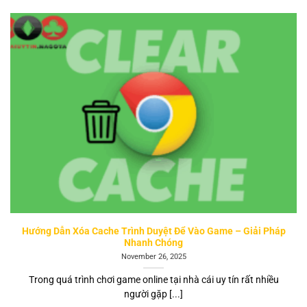
Hướng Dẫn Xóa Cache Trình Duyệt Để Vào Game – Giải Pháp
Nhanh Chóng
November 26, 2025
Trong quá trình chơi game online tại nhà cái uy tín rất nhiều
người gặp [...]